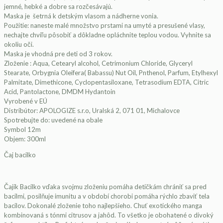
jemné, hebké a dobre sa rozčesávajú.
Maska je šetrná k detským vlasom a nádherne vonia.
Použitie: naneste malé množstvo prstami na umyté a presušené vlasy,
nechajte chvíľu pôsobiť a dôkladne opláchnite teplou vodou. Vyhnite sa
okoliu oči.
Maska je vhodná pre deti od 3 rokov.
Zloženie : Aqua, Cetearyl alcohol, Cetrimonium Chloride, Glyceryl
Stearate, Orbygnia Oleifera( Babassu) Nut Oil, Pnthenol, Parfum, Etylhexyl
Palmitate, Dimethicone, Cyclopentasiloxane, Tetrasodium EDTA, Citric
Acid, Pantolactone, DMDM Hydantoin
Vyrobené v EÚ
Distribútor: APOLOGIZE s.r.o, Uralská 2, 071 01, Michalovce
Spotrebujte do: uvedené na obale
Symbol 12m
Objem: 300ml
Čaj bacilko
Čajík Bacilko vďaka svojmu zloženiu pomáha detičkám chrániť sa pred
bacilmi, posilňuje imunitu a v období chorobi pomáha rýchlo zbaviť tela
bacilov. Dokonalé zloženie toho najlepšieho. Chuť exotického manga
kombinovaná s tónmi citrusov a jahôd. To všetko je obohatené o divoký