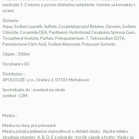
masírujte 1-2 minúty a potom dôkladne opláchnite. Vyhnite sa kontaktu s
očami.
Zloženie :
Aqua, Sodium Laureth, Sulfate, Cocamidopropyl Betaine, Glycerin, Sodium
Chloride, Cocamide DEA, Panthenol, Hydrolyzed Cesalpinia Spinosa Gum,
Tocopheryl Acetate, Parfum, Polyquaternium-7, Tetrasodium EDTA,
Pantolactone Citric Acid, Sodium Benzoate, Potassum Sorbate
Objem : 300ml
Vyrobené v EÚ
Distribútor :
APOLOGIZE s.r.o., Uralská 2, 07101 Michalovce
Spotrebujte do : uvedené na obale
symbol : 12M
Maska :
Maska na vlasy pre princezné
Maska prináša jedinečnú starostlivosť o detské vlásky. Alpské mlieko
obsahuje vitamíny A, B, D, E a minerály : horčík vápnik a fosfor. Vlásky sú