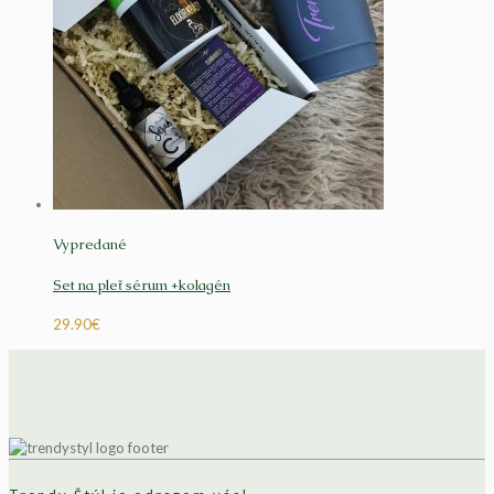
Vypredané
Set na pleť sérum +kolagén
29.90
€