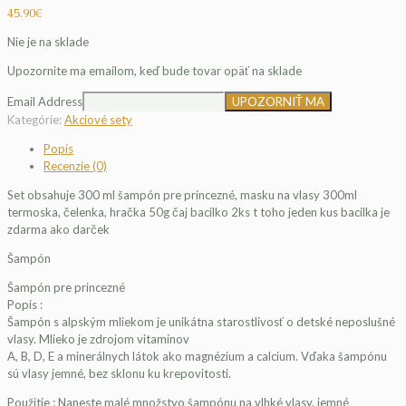
45.90
€
Nie je na sklade
Upozornite ma emailom, keď bude tovar opäť na sklade
Email Address
Kategórie:
Akciové sety
Popis
Recenzie (0)
Set obsahuje 300 ml šampón pre princezné, masku na vlasy 300ml
termoska, čelenka, hračka 50g čaj bacilko 2ks t toho jeden kus bacilka je
zdarma ako darček
Šampón
Šampón pre princezné
Popis :
Šampón s alpským mliekom je unikátna starostlivosť o detské neposlušné
vlasy. Mlieko je zdrojom vitamínov
A, B, D, E a minerálnych látok ako magnézium a calcium. Vďaka šampónu
sú vlasy jemné, bez sklonu ku krepovitosti.
Použitie : Naneste malé množstvo šampónu na vlhké vlasy, jemné