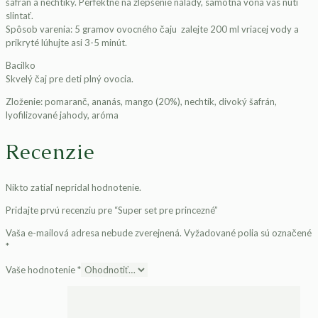
šafran a nechtíky. Perfektné na zlepšenie nálady, samotná vôňa vás núti
slintať.
Spôsob varenia: 5 gramov ovocného čaju zalejte 200 ml vriacej vody a
prikryté lúhujte asi 3-5 minút.
Bacilko
Skvelý čaj pre deti plný ovocia.
Zloženie: pomaranč, ananás, mango (20%), nechtík, divoký šafrán,
lyofilizované jahody, aróma
Recenzie
Nikto zatiaľ nepridal hodnotenie.
Pridajte prvú recenziu pre “Super set pre princezné”
Vaša e-mailová adresa nebude zverejnená.
Vyžadované polia sú označené
*
Vaše hodnotenie
*