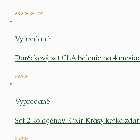
68.60
€
36.90
€
Vypredané
Darčekový set CLA balenie na 4 mesi
39.90
€
Vypredané
Set 2 kolagénov Elixír Krásy kefka zda
25.90
€