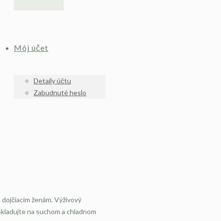
Môj účet
Detaily účtu
Zabudnuté heslo
a dojčiacim ženám. Výživový
 Skladujte na suchom a chladnom