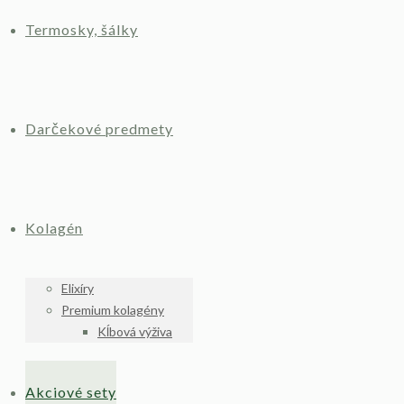
Termosky, šálky
Darčekové predmety
Kolagén
Elixíry
Premium kolagény
Kĺbová výživa
Akciové sety