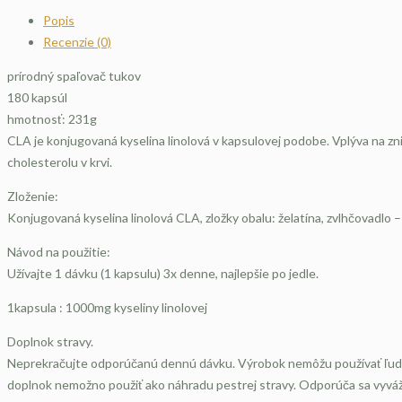
Popis
Recenzie (0)
prírodný spaľovač tukov
180 kapsúl
hmotnosť: 231g
CLA je konjugovaná kyselina linolová v kapsulovej podobe. Vplýva na z
cholesterolu v krvi.
Zloženie:
Konjugovaná kyselina linolová CLA, zložky obalu: želatína, zvlhčovadlo – 
Návod na použitie:
Užívajte 1 dávku (1 kapsulu) 3x denne, najlepšie po jedle.
1kapsula : 1000mg kyseliny linolovej
Doplnok stravy.
Neprekračujte odporúčanú dennú dávku. Výrobok nemôžu používať ľudia, 
doplnok nemožno použiť ako náhradu pestrej stravy. Odporúča sa vyváž