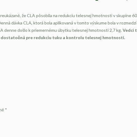
 preukázané, že CLA pôsobila na redukciu telesnej hmotnosti v skupine 60
enná dávka CLA, ktorá bola aplikovaná v tomto výskume bola v rozmedzí 
 CLA denne došlo k priemernému úbytku telesnej hmotnosti 2,7 kg.
Vedci t
e dostatočná pre redukciu tuku a kontrolu telesnej hmotnosti.
ené
*