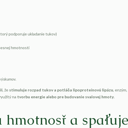
ktorý podporuje ukladanie tukov)
elesnej hmotnosti
 výskumov.
li, že
stimuluje rozpad tukov a potláča lipoproteínovú lipázu
, enzým,
využitý na
tvorbu energie alebo pre budovanie svalovej hmoty
.
ú hmotnosť a spaľuje