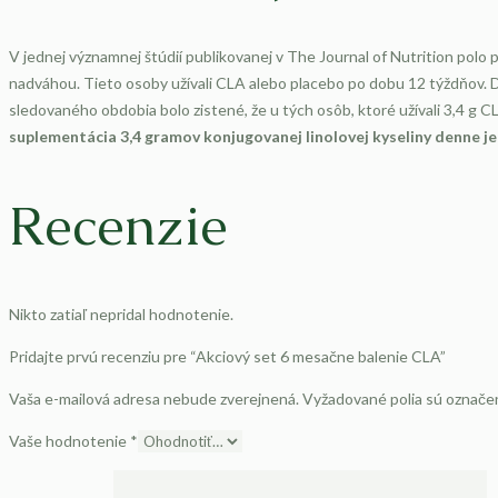
V jednej významnej štúdií publikovanej v The Journal of Nutrition polo
nadváhou. Tieto osoby užívali CLA alebo placebo po dobu 12 týždňov. D
sledovaného obdobia bolo zistené, že u tých osôb, ktoré užívali 3,4 g
suplementácia 3,4 gramov konjugovanej linolovej kyseliny denne j
Recenzie
Nikto zatiaľ nepridal hodnotenie.
Pridajte prvú recenziu pre “Akciový set 6 mesačne balenie CLA”
Vaša e-mailová adresa nebude zverejnená.
Vyžadované polia sú označ
Vaše hodnotenie
*