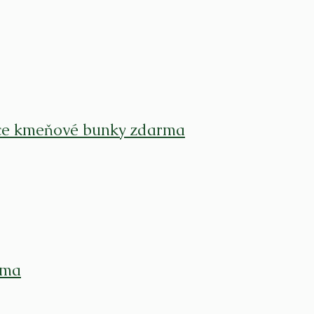
ace kmeňové bunky zdarma
rma