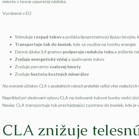
mieste v tesne uzavretej nádobe.
Vyrobené v EÚ
Stimuluje
rozpad tukov
a potláča lipoproteínovú lipázu (enzým, 
Transportuje tuk do buniek
, kde sa využíva na tvorbu energie
Denná dávka 3,4 gramov
podporuje redukciu tuku
a zníženie t
Zvyšuje energetický výdaj
a spaľovanie tukov
Zvyšuje percento
svalovej hmoty
Zvyšuje
hustotu kostných minerálov
Na overenie účinkov CLA v posledných rokoch prebehla veľká vlna vedeckých
Napríklad pri sledovaní vplyvu CLA na izolované tukové bunky vedci zisti
Naviac CLA transportuje tuk prechádzajúci z potravy do buniek, kde je 
CLA znižuje telesn