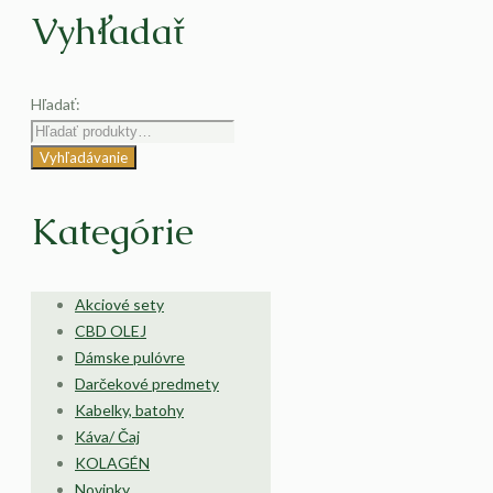
Vyhľadať
Hľadať:
Vyhľadávanie
Kategórie
Akciové sety
CBD OLEJ
Dámske pulóvre
Darčekové predmety
Kabelky, batohy
Káva/ Čaj
KOLAGÉN
Novinky