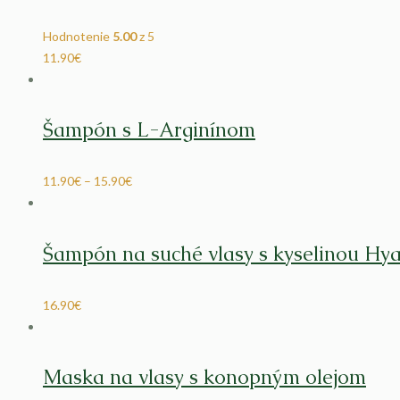
Hodnotenie
5.00
z 5
11.90
€
Šampón s L-Arginínom
11.90
€
–
15.90
€
Šampón na suché vlasy s kyselinou Hy
16.90
€
Maska na vlasy s konopným olejom