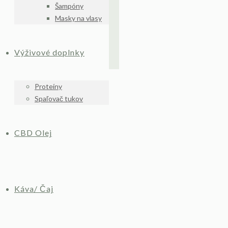
Šampóny
Masky na vlasy
Výživové doplnky
Proteíny
Spaľovač tukov
CBD Olej
Káva/ Čaj