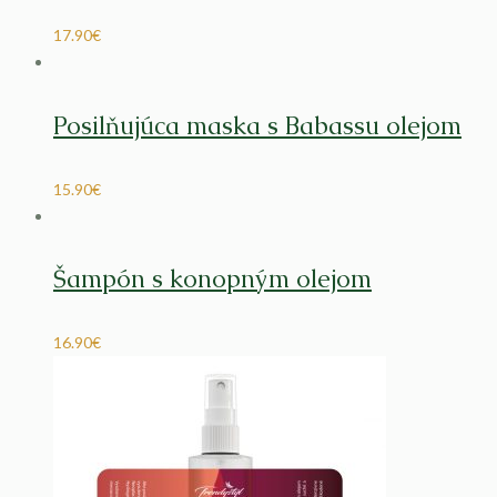
17.90
€
Posilňujúca maska s Babassu olejom
15.90
€
Šampón s konopným olejom
16.90
€