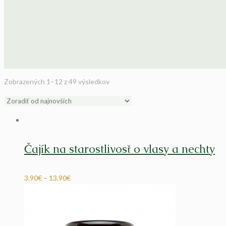
Zobrazených 1–12 z 49 výsledkov
Čajík na starostlivosť o vlasy a nechty
3.90
€
–
13.90
€