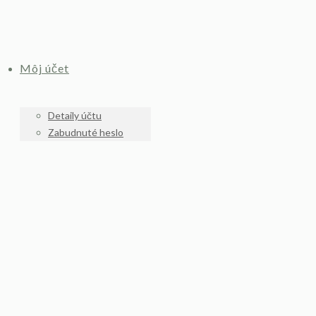
Môj účet
Detaily účtu
Zabudnuté heslo