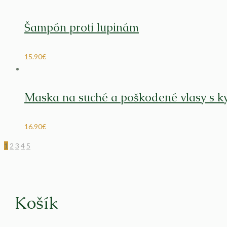
Šampón proti lupinám
15.90
€
Maska na suché a poškodené vlasy s k
16.90
€
1
2
3
4
5
Košík