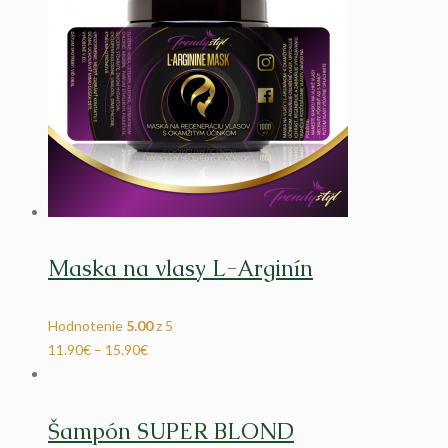
Maska na vlasy L-Arginín
Hodnotenie
5.00
z 5
11.90
€
–
15.90
€
Šampón SUPER BLOND