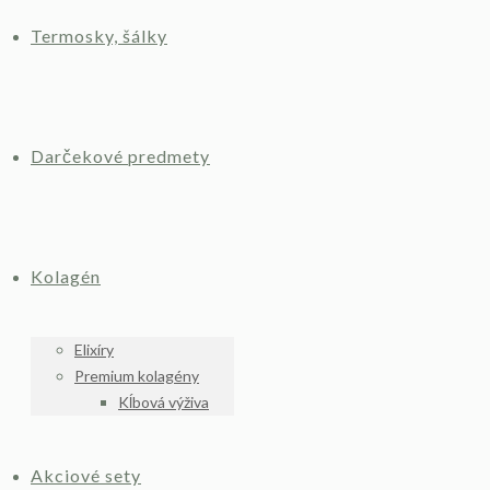
Termosky, šálky
Darčekové predmety
Kolagén
Elixíry
Premium kolagény
Kĺbová výživa
Akciové sety