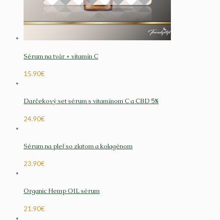
Sérum na tvár + vitamín C
15.90
€
Darčekový set sérum s vitamínom C a CBD 5%
24.90
€
Sérum na pleť so zlatom a kolagénom
23.90
€
Organic Hemp OIL sérum
21.90
€