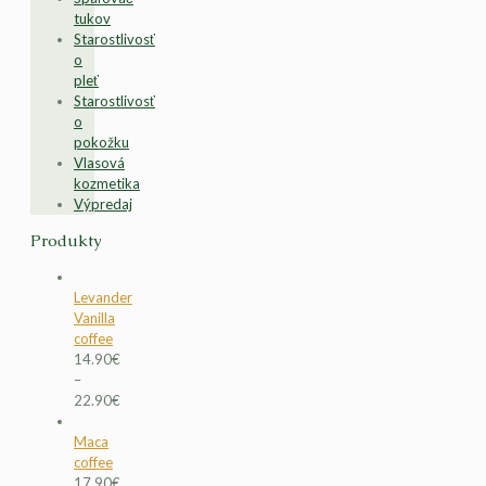
tukov
Starostlivosť
o
pleť
Starostlivosť
o
pokožku
Vlasová
kozmetika
Výpredaj
Produkty
Levander
Vanilla
coffee
14.90
€
–
22.90
€
Maca
coffee
17.90
€