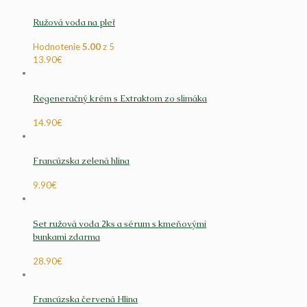
Ružová voda na pleť
Hodnotenie
5.00
z 5
13.90
€
Regeneračný krém s Extraktom zo slimáka
14.90
€
Francúzska zelená hlina
9.90
€
Set ružová voda 2ks a sérum s kmeňovými
bunkami zdarma
28.90
€
Francúzska červená Hlina