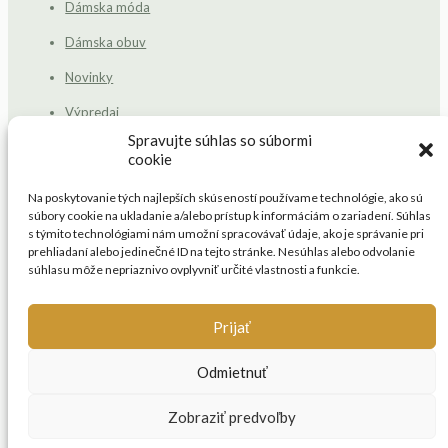
Dámska móda
Dámska obuv
Novinky
Výpredaj
Spravujte súhlas so súbormi
Dôležité odkazy
cookie
Na poskytovanie tých najlepších skúseností používame technológie, ako sú
Blog
súbory cookie na ukladanie a/alebo prístup k informáciám o zariadení. Súhlas
s týmito technológiami nám umožní spracovávať údaje, ako je správanie pri
Kontakt
prehliadaní alebo jedinečné ID na tejto stránke. Nesúhlas alebo odvolanie
súhlasu môže nepriaznivo ovplyvniť určité vlastnosti a funkcie.
Platba a doprava
Obchodné podmienky
Prijať
Affiliate program
Odmietnuť
Zobraziť predvoľby