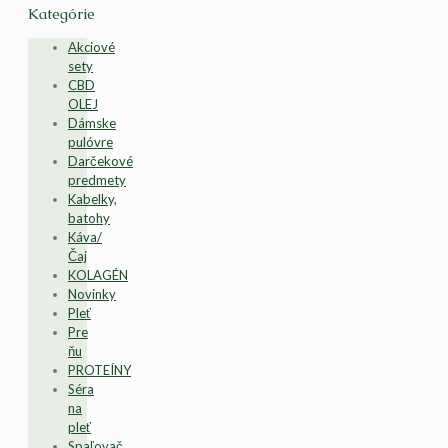
Kategórie
Akciové
sety
CBD
OLEJ
Dámske
pulóvre
Darčekové
predmety
Kabelky,
batohy
Káva/
Čaj
KOLAGÉN
Novinky
Pleť
Pre
ňu
PROTEÍNY
Séra
na
pleť
Spaľovač