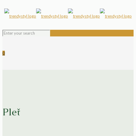
0
Pleť