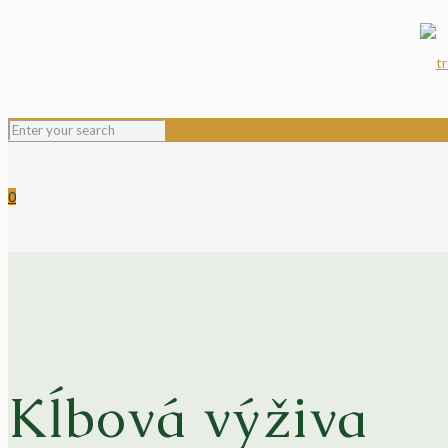
0
Kĺbová výživa