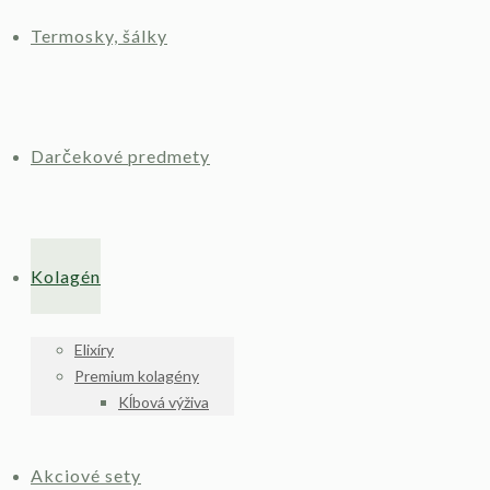
Termosky, šálky
Darčekové predmety
Kolagén
Elixíry
Premium kolagény
Kĺbová výživa
Akciové sety