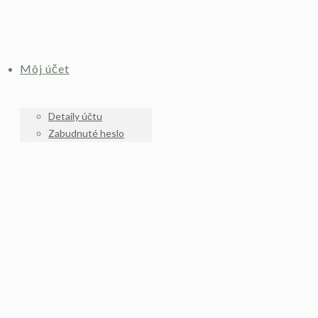
Môj účet
Detaily účtu
Zabudnuté heslo