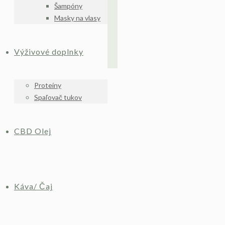
Šampóny
Masky na vlasy
Výživové doplnky
Proteíny
Spaľovač tukov
CBD Olej
Káva/ Čaj