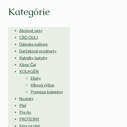
Kategórie
Akciové sety
CBD OLEJ
Dámske pulóvre
Darčekové predmety
Kabelky, batohy
Káva/ Čaj
KOLAGÉN
Elixíry
Kĺbová výživa
Premium kolagény
Novinky
Pleť
Pre ňu
PROTEÍNY
Séra na pleť