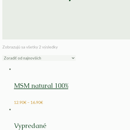
Zobrazujú sa všetky 2 výsledky
MSM natural 100%
12.90
€
–
16.90
€
Vypredané