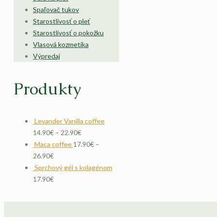
Spaľovač tukov
Starostlivosť o pleť
Starostlivosť o pokožku
Vlasová kozmetika
Výpredaj
Produkty
Levander Vanilla coffee
14.90
€
–
22.90
€
Maca coffee
17.90
€
–
26.90
€
Sprchový gél s kolagénom
17.90
€