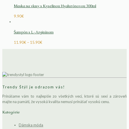
Maska na vlasy s Kyselinou Hyalurónovou 300ml
9.90
€
Šampón s L-Arginínom
11.90
€
–
15.90
€
Trendy Štýl je odrazom vás!
Prinášame vám to najlepšie zo všetkých vecí, ktoré sú sexi a zároveň
majte na pamäti, že vysoká kvalita nemusí prinášať vysokú cenu.
Kategórie
Dámska móda