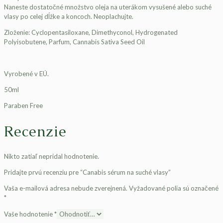
Naneste dostatočné množstvo oleja na uterákom vysušené alebo suché
vlasy po celej dĺžke a koncoch. Neoplachujte.
Zloženie: Cyclopentasiloxane, Dimethyconol, Hydrogenated
Polyisobutene, Parfum, Cannabis Sativa Seed Oil
Vyrobené v EÚ.
50ml
Paraben Free
Recenzie
Nikto zatiaľ nepridal hodnotenie.
Pridajte prvú recenziu pre “Canabis sérum na suché vlasy”
Vaša e-mailová adresa nebude zverejnená.
Vyžadované polia sú označené
*
Vaše hodnotenie
*