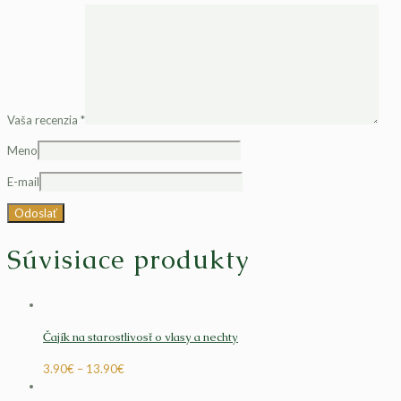
Vaša recenzia
*
Meno
E-mail
Súvisiace produkty
Čajík na starostlivosť o vlasy a nechty
3.90
€
–
13.90
€