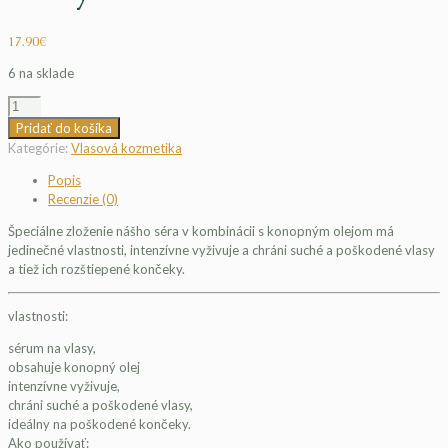
17.90
€
6 na sklade
množstvo
Canabis
Pridať do košíka
sérum
Kategórie:
Vlasová kozmetika
na
suché
Popis
vlasy
Recenzie (0)
Špeciálne zloženie nášho séra v kombinácii s konopným olejom má
jedinečné vlastnosti, intenzívne vyživuje a chráni suché a poškodené vlasy
a tiež ich rozštiepené končeky.
vlastnosti:
sérum na vlasy,
obsahuje konopný olej
intenzívne vyživuje,
chráni suché a poškodené vlasy,
ideálny na poškodené končeky.
Ako používať: