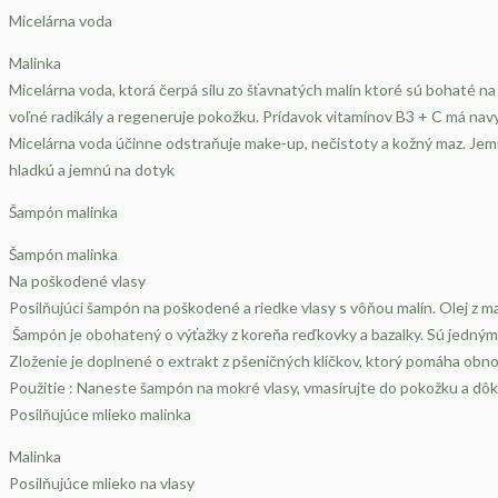
Micelárna voda
Malinka
Micelárna voda, ktorá čerpá silu zo šťavnatých malín ktoré sú bohaté n
voľné radikály a regeneruje pokožku. Prídavok vitamínov B3 + C má navyš
Micelárna voda účinne odstraňuje make-up, nečistoty a kožný maz. Jemn
hladkú a jemnú na dotyk
Šampón malinka
Šampón
malinka
Na poškodené vlasy
Posilňujúci šampón na poškodené a riedke vlasy s vôňou malín. Olej z m
​​Šampón je obohatený o výťažky z koreňa reďkovky a bazalky. Sú jedným 
Zloženie je doplnené o extrakt z pšeničných klíčkov, ktorý pomáha obnovov
Použitie : Naneste šampón na mokré vlasy, vmasírujte do pokožku a dôk
Posilňujúce mlieko malinka
Malinka
Posilňujúce mlieko na vlasy