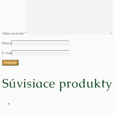
Vaša recenzia
*
Meno
E-mail
Súvisiace produkty