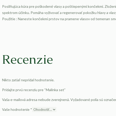
Posilňujúca kúra pre poškodené vlasy a poštiepenými končekmi. Zloženie 
spektrom účinku. Pomáha vyživovať a regenerovať pokožku hlavy a vlasy. 
Použitie : Naneste končekmi prstov na pramene vlasov od temenan sme
Recenzie
Nikto zatiaľ nepridal hodnotenie.
Pridajte prvú recenziu pre “Malinka set”
Vaša e-mailová adresa nebude zverejnená.
Vyžadované polia sú označ
Vaše hodnotenie
*