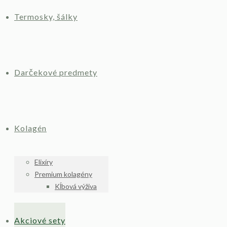
Termosky, šálky
Darčekové predmety
Kolagén
Elixíry
Premium kolagény
Kĺbová výživa
Akciové sety