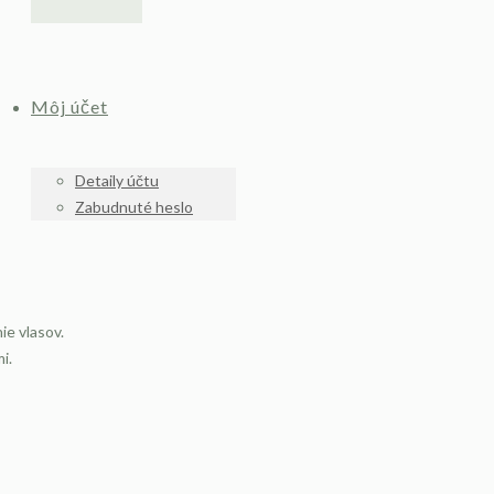
Môj účet
Detaily účtu
Zabudnuté heslo
ie vlasov.
i.