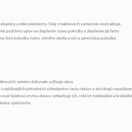
a vitamíny a mikroelementy. Olej z malinových semienok neutralizuje
e pozitívny vplyv na zlepšenie stavu pokožky a zlepšenie jej farby
e čistí pokožku tváre, očného okolia a úst a zanecháva pokožku
alinových semien dokonale vyživuje vlasy.
z najsilnejších prírodných stimulantov rastu vlasov a zastávajú vypadávan
ať lipidovú vrstvu vlasov, vyhladzuje ich, robí ich hebkejšími a lesklejším
ladne opláchnite.