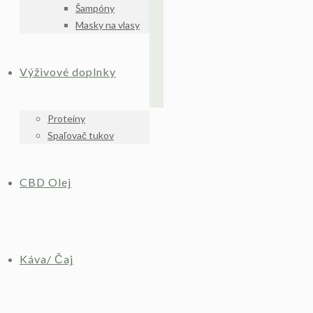
Šampóny
Masky na vlasy
Výživové doplnky
Proteíny
Spaľovač tukov
CBD Olej
Káva/ Čaj