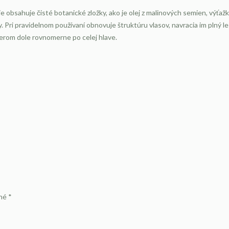
obsahuje čisté botanické zložky, ako je olej z malinových semien, výťažk
Pri pravidelnom používaní obnovuje štruktúru vlasov, navracia im plný le
rom dole rovnomerne po celej hlave.
ené
*