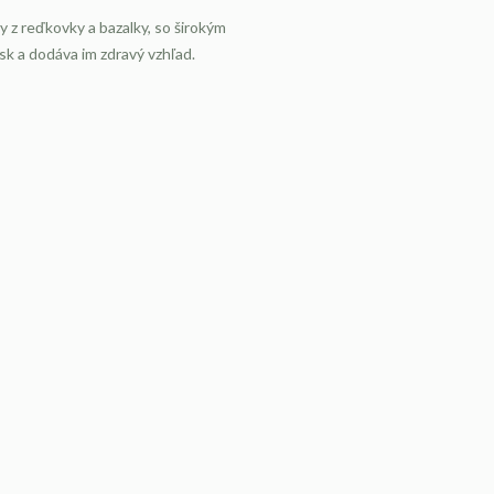
y z reďkovky a bazalky, so širokým
sk a dodáva im zdravý vzhľad.