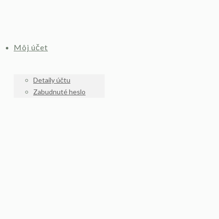
Môj účet
Detaily účtu
Zabudnuté heslo