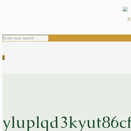
0
yluplqd3kyut86cf