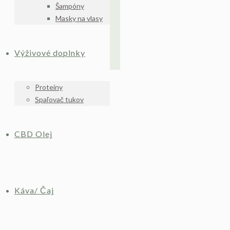
Šampóny
Masky na vlasy
Výživové doplnky
Proteíny
Spaľovač tukov
CBD Olej
Káva/ Čaj