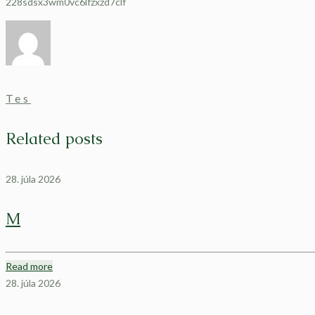
228sdsx3wm0vc6lfzxzd7clf
Tes
Related posts
28. júla 2026
M
Read more
28. júla 2026