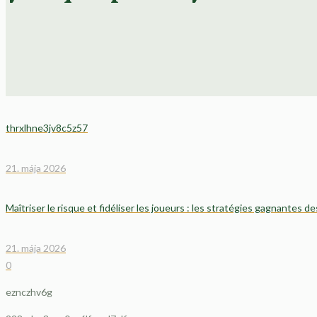
thrxlhne3jv8c5z57
21. mája 2026
Maîtriser le risque et fidéliser les joueurs : les stratégies gagnantes de
21. mája 2026
0
eznczhv6g