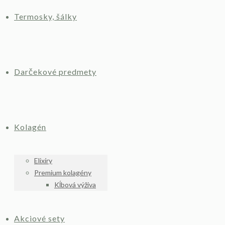
Termosky, šálky
Darčekové predmety
Kolagén
Elixíry
Premium kolagény
Kĺbová výživa
Akciové sety