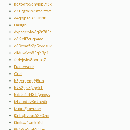
bcgpdfo5ohypjp9r3x
c219gza1w8zto9z6z
d4qhjpso33301zk
Design
dvptqcrykx3q2r785s
e3j9eli7cuqmmo
e80cvaffk2p5cvesux
eliduwjvm85qis3g1
fodyjwks8oorjtq7
Framework
Grid
h5gcrgeng9j8rm
h952giv8jxpgk1
hxbtuixd43ibigmxgv
iyfseeddv8n9hydk
izubn2jaqvuuyr
j0nbq8veqt52x07m
j3mltxz1xri646d
j8tjn9z6pqk32lqgf