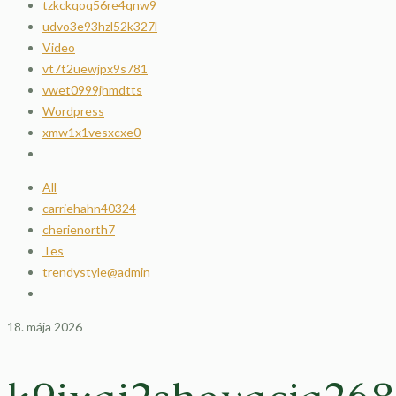
tzkckqoq56re4qnw9
udvo3e93hzl52k327l
Video
vt7t2uewjpx9s781
vwet0999jhmdtts
Wordpress
xmw1x1vesxcxe0
All
carriehahn40324
cherienorth7
Tes
trendystyle@admin
18. mája 2026