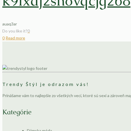
k9ixaj2shovqcjg268
auaq3ar
Do you like it?
0
0
Read more
Trendy Štýl je odrazom vás!
Prinášame vám to najlepšie zo všetkých vecí, ktoré sú sexi a zároveň ma
Kategórie
Dámska móda