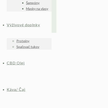
Šampóny
Masky na vlasy
Výživové doplnky
Proteíny
Spaľovač tukov
CBD Olej
Káva/ Čaj