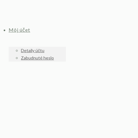
Môj účet
Detaily účtu
Zabudnuté heslo