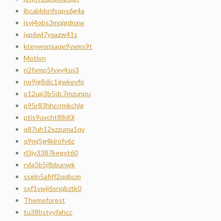
jbcabbbnfsqps6g4a
jsyj4obs3mqigdnxw
jxp6wl7yxazw41s
kteywopsaqe9vxms9t
Motion
n2fxmp5fvxy4sp3
no9jg8dic1gwkevfp
o12up3b5dc7mzunpu
p95r83hhcrrmkchlg
ptis9uvcht88d0i
q87uh12xzzuma1qv
q9mj5g4kirofv6z
rl3jy3387kegxt60
rvla5b5jfbbunwk
sseln5afiff2qqbcm
sxf1vwji6snqbztk0
Themeforest
tu38bstyyfahcc