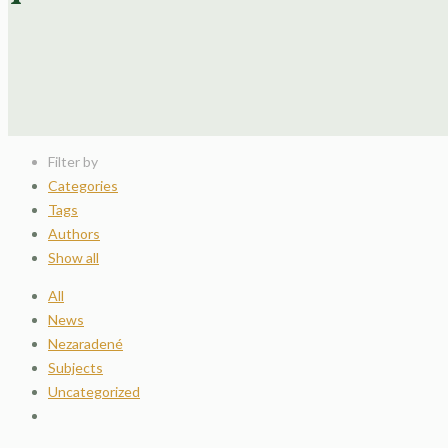
Filter by
Categories
Tags
Authors
Show all
All
News
Nezaradené
Subjects
Uncategorized