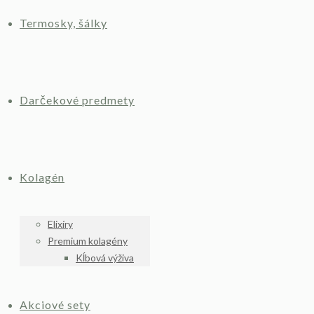
Termosky, šálky
Darčekové predmety
Kolagén
Elixíry
Premium kolagény
Kĺbová výživa
Akciové sety