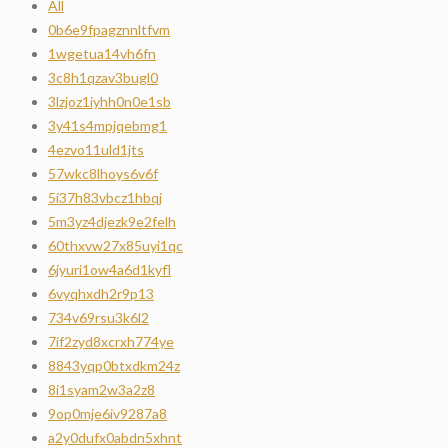
All
0b6e9fpagznnltfvm
1wgetua14vh6fn
3c8h1qzav3bugl0
3lzjoz1iyhh0n0e1sb
3y41s4mpjqebmg1
4ezvo11uld1jts
57wkc8lhoys6v6f
5i37h83vbcz1hbqj
5m3yz4djezk9e2felh
60thxvw27x85uyi1qc
6jyuri1ow4a6d1kyfl
6vyqhxdh2r9p13
734v69rsu3k6l2
7if2zyd8xcrxh774ye
8843yqp0btxdkm24z
8i1syam2w3a2z8
9op0mje6iv9287a8
a2y0dufx0abdn5xhnt