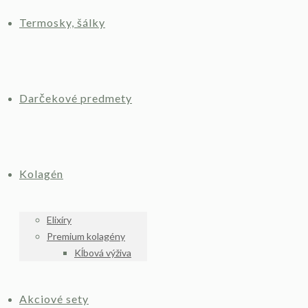
Termosky, šálky
Darčekové predmety
Kolagén
Elixíry
Premium kolagény
Kĺbová výživa
Akciové sety