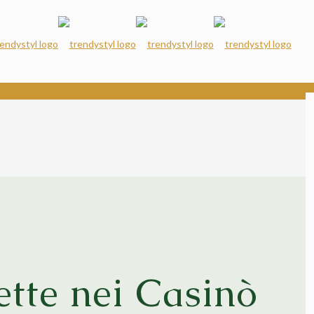
ette nei Casinò