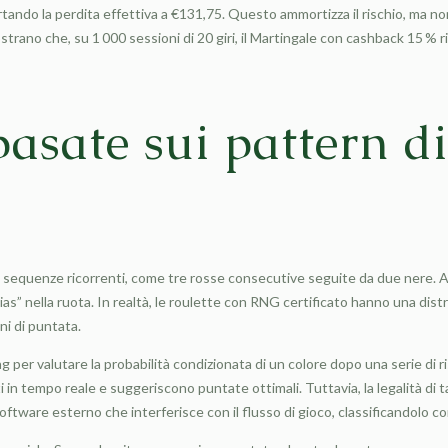
ando la perdita effettiva a €131,75. Questo ammortizza il rischio, ma non 
o che, su 1 000 sessioni di 20 giri, il Martingale con cashback 15 % ri
asate sui pattern di
uare sequenze ricorrenti, come tre rosse consecutive seguite da due nere. A
ias” nella ruota. In realtà, le roulette con RNG certificato hanno una dist
ni di puntata.
 per valutare la probabilità condizionata di un colore dopo una serie di r
ti in tempo reale e suggeriscono puntate ottimali. Tuttavia, la legalità di t
ftware esterno che interferisce con il flusso di gioco, classificandolo c