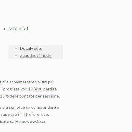
Môj účet
Detaily účtu
Zabudnuté heslo
ndurli a scommettere volumi più
e “progressivo”: 10 % su perdite
 15 % delle puntate per sessione.
o è più semplice da comprendere e
uperare i limiti di prelievo.
ubblicate da Httpswww.Csen