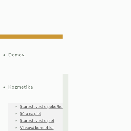
Domov
Kozmetika
Starostlivosť o pokožku
Séra na pleť
Starostlivosť o pleť
Vlasová kozmetika