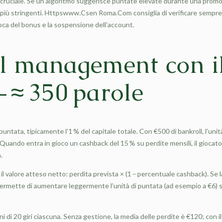
o cruciale. Se un algoritmo suggerisce puntate elevate durante una promoz
ng più stringenti. Httpswww.Csen Roma.Com consiglia di verificare sempre i 
voca del bonus e la sospensione dell’account.
ll management con i
– ≈ 350 parole
i puntata, tipicamente l’1 % del capitale totale. Con €500 di bankroll, l’uni
). Quando entra in gioco un cashback del 15 % su perdite mensili, il gioca
.
e il valore atteso netto: perdita prevista × (1 – percentuale cashback). Se 
rmette di aumentare leggermente l’unità di puntata (ad esempio a €6) se
i di 20 giri ciascuna. Senza gestione, la media delle perdite è €120; con 