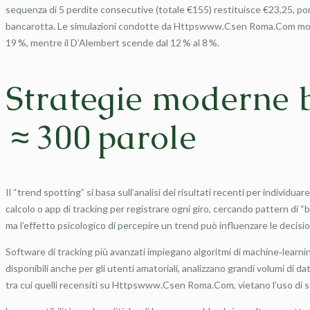
sequenza di 5 perdite consecutive (totale €155) restituisce €23,25, port
bancarotta. Le simulazioni condotte da Httpswww.Csen Roma.Com mostran
19 %, mentre il D’Alembert scende dal 12 % al 8 %.
Strategie moderne b
≈ 300 parole
Il “trend spotting” si basa sull’analisi dei risultati recenti per individ
calcolo o app di tracking per registrare ogni giro, cercando pattern di “b
ma l’effetto psicologico di percepire un trend può influenzare le decisio
Software di tracking più avanzati impiegano algoritmi di machine‑learning
disponibili anche per gli utenti amatoriali, analizzano grandi volumi di da
tra cui quelli recensiti su Httpswww.Csen Roma.Com, vietano l’uso di so