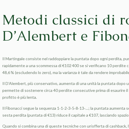
Metodi classici di r
D’Alembert e Fibona
Il Martingale consiste nel raddoppiare la puntata dopo ogni perdita, pun
rapidamente a una scommessa di €102 400 se si verificano 10 perdite con
48,6 % (escludendo lo zero), ma la varianza è tale da rendere improbabile
Il D’Alembert, più conservativo, aumenta di una unità la puntata dopo un
permette di sostenere circa 40 perdite consecutive prima di esaurire il b
profitto è più lenta.
Il Fibonacci segue la sequenza 1‑1‑2‑3‑5‑8‑13‑…; la puntata aumenta se
sesta perdita (puntata di €13) riduce il capitale a €107, lasciando spazio
Quando si combina una di queste tecniche con un’offerta di cashback, l’