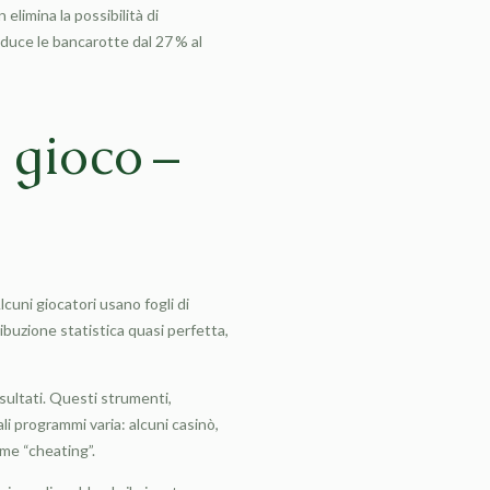
elimina la possibilità di
duce le bancarotte dal 27 % al
 gioco –
lcuni giocatori usano fogli di
ribuzione statistica quasi perfetta,
isultati. Questi strumenti,
ali programmi varia: alcuni casinò,
ome “cheating”.