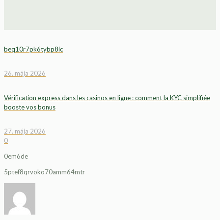
beq10r7pk6tybp8ic
26. mája 2026
Vérification express dans les casinos en ligne : comment la KYC simplifiée
booste vos bonus
27. mája 2026
0
0em6de
5ptef8qrvoko70amm64mtr