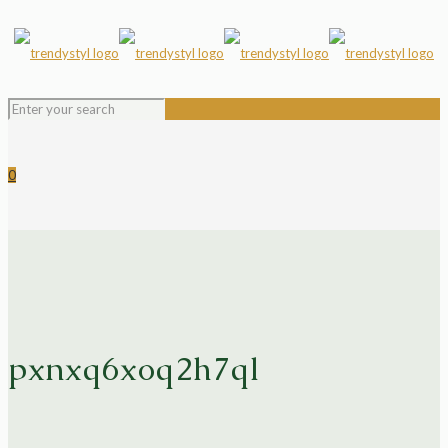
0
pxnxq6xoq2h7ql