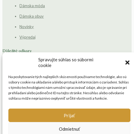
Dámska móda
Dámska obuv
Novinky
Výpredaj
Dôležité odkazy
Spravujte súhlas so súbormi
Blog
cookie
Kontakt
Na poskytovanie tých najlepších skúseností používame technológie, ako sú
súbory cookie na ukladanie a/alebo prístup k informáciám o zariadení. Súhlas
Platba a doprava
s týmito technológiami nám umožní spracovávať údaje, ako je správanie pri
prehliadaní alebo jedinečné ID na tejto stránke. Nesúhlas alebo odvolanie
Obchodné podmienky
súhlasu môže nepriaznivo ovplyvniť určité vlastnosti a funkcie.
Affiliate program
Prijať
Odmietnuť