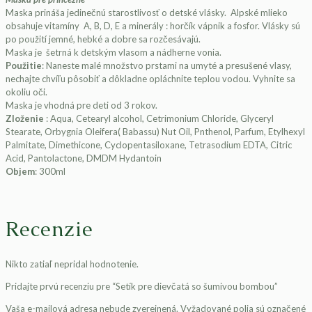
Maska prináša jedinečnú starostlivosť o detské vlásky. Alpské mlieko
obsahuje vitamíny A, B, D, E a minerály : horčík vápnik a fosfor. Vlásky sú
po použití jemné, hebké a dobre sa rozčesávajú.
Maska je šetrná k detským vlasom a nádherne vonia.
Použitie
: Naneste malé množstvo prstami na umyté a presušené vlasy,
nechajte chvíľu pôsobiť a dôkladne opláchnite teplou vodou. Vyhnite sa
okoliu oči.
Maska je vhodná pre deti od 3 rokov.
Zloženie
: Aqua, Cetearyl alcohol, Cetrimonium Chloride, Glyceryl
Stearate, Orbygnia Oleifera( Babassu) Nut Oil, Pnthenol, Parfum, Etylhexyl
Palmitate, Dimethicone, Cyclopentasiloxane, Tetrasodium EDTA, Citric
Acid, Pantolactone, DMDM Hydantoin
Objem
: 300ml
Recenzie
Nikto zatiaľ nepridal hodnotenie.
Pridajte prvú recenziu pre “Setík pre dievčatá so šumivou bombou”
Vaša e-mailová adresa nebude zverejnená.
Vyžadované polia sú označené