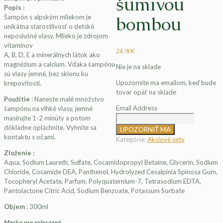
šumivou
Popis :
bombou
Šampón s alpským mliekom je
unikátna starostlivosť o detské
neposlušné vlasy. Mlieko je zdrojom
vitamínov
24.90
€
A, B, D, E a minerálnych látok ako
magnézium a calcium. Vďaka šampónu
Nie je na sklade
sú vlasy jemné, bez sklonu ku
Upozornite ma emailom, keď bude
krepovitosti.
tovar opäť na sklade
Použitie
: Naneste malé množstvo
Email Address
šampónu na vlhké vlasy, jemné
masírujte 1-2 minúty a potom
dôkladne opláchnite. Vyhnite sa
kontaktu s očami.
Kategórie:
Akciové sety
Zloženie :
Aqua, Sodium Laureth, Sulfate, Cocamidopropyl Betaine, Glycerin, Sodium
Chloride, Cocamide DEA, Panthenol, Hydrolyzed Cesalpinia Spinosa Gum,
Tocopheryl Acetate, Parfum, Polyquaternium-7, Tetrasodium EDTA,
Pantolactone Citric Acid, Sodium Benzoate, Potassum Sorbate
Objem
: 300ml
Maska pre princezné