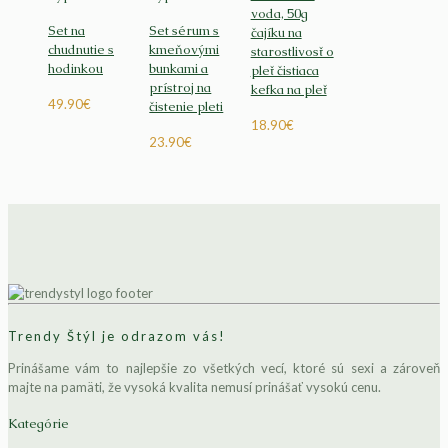
voda, 50g
Set na
Set sérum s
čajíku na
chudnutie s
kmeňovými
starostlivosť o
hodinkou
bunkami a
pleť čistiaca
prístroj na
kefka na pleť
49.90
€
čistenie pleti
18.90
€
23.90
€
Trendy Štýl je odrazom vás!
Prinášame vám to najlepšie zo všetkých vecí, ktoré sú sexi a zároveň
majte na pamäti, že vysoká kvalita nemusí prinášať vysokú cenu.
Kategórie