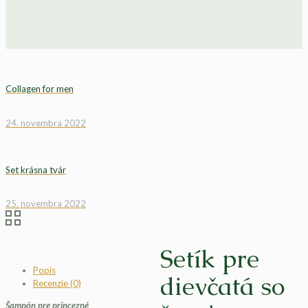
Collagen for men
24. novembra 2022
Set krásna tvár
25. novembra 2022
Setík pre
Popis
dievčatá so
Recenzie (0)
Šampón pre princezné