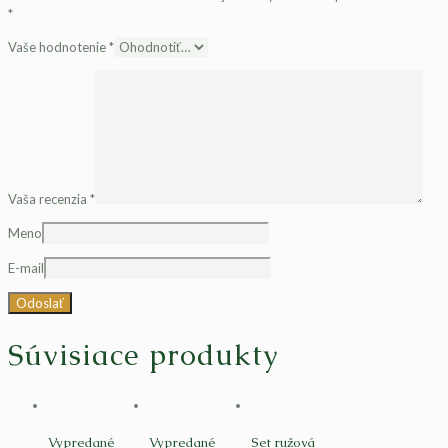
*
Vaše hodnotenie
*
Vaša recenzia
*
Meno
E-mail
Súvisiace produkty
Vypredané
Vypredané
Set ružová