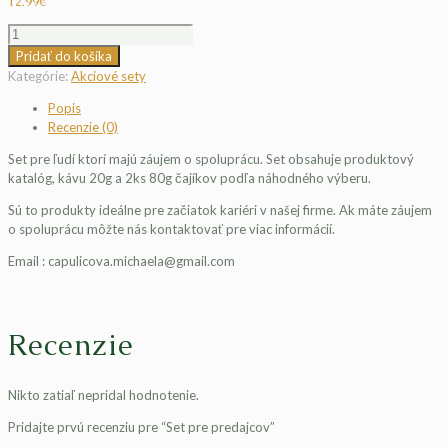
12.99
€
množstvo
Set
Pridať do košíka
pre
Kategórie:
Akciové sety
predajcov
Popis
Recenzie (0)
Set pre ľudí ktorí majú záujem o spoluprácu. Set obsahuje produktový
katalóg, kávu 20g a 2ks 80g čajíkov podľa náhodného výberu.
Sú to produkty ideálne pre začiatok kariéri v našej firme. Ak máte záujem
o spoluprácu môžte nás kontaktovať pre viac informácií.
Email : capulicova.michaela@gmail.com
Recenzie
Nikto zatiaľ nepridal hodnotenie.
Pridajte prvú recenziu pre “Set pre predajcov”