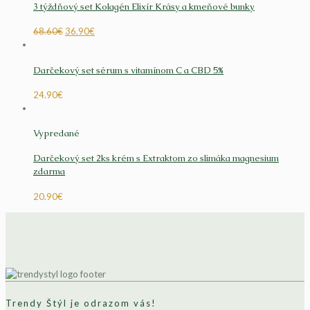
3 týždňový set Kolagén Elixír Krásy a kmeňové bunky
68.60
€
36.90
€
Darčekový set sérum s vitamínom C a CBD 5%
24.90
€
Vypredané
Darčekový set 2ks krém s Extraktom zo slimáka magnesium
zdarma
20.90
€
Trendy Štýl je odrazom vás!