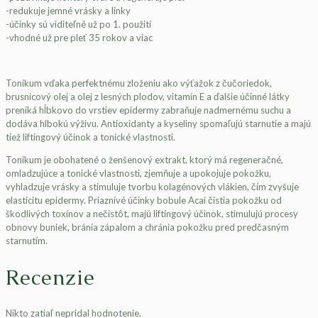
-redukuje jemné vrásky a linky
-účinky sú viditeľné už po 1. použití
-vhodné už pre pleť 35 rokov a viac
Tonikum vďaka perfektnému zloženiu ako výťažok z čučoriedok,
brusnicový olej a olej z lesných plodov, vitamín E a ďalšie účinné látky
preniká hĺbkovo do vrstiev epidermy zabraňuje nadmernému suchu a
dodáva hlbokú výživu. Antioxidanty a kyseliny spomaľujú starnutie a majú
tiež liftingový účinok a tonické vlastnosti.
Tonikum je obohatené o ženšenový extrakt, ktorý má regeneračné,
omladzujúce a tonické vlastnosti, zjemňuje a upokojuje pokožku,
vyhladzuje vrásky a stimuluje tvorbu kolagénových vlákien, čím zvyšuje
elasticitu epidermy. Priaznivé účinky bobule Acai čistia pokožku od
škodlivých toxínov a nečistôt, majú liftingový účinok, stimulujú procesy
obnovy buniek, bránia zápalom a chránia pokožku pred predčasným
starnutím.
Recenzie
Nikto zatiaľ nepridal hodnotenie.