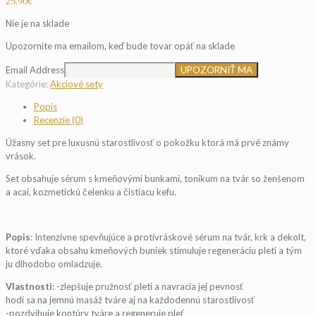
25.90
€
Nie je na sklade
Upozornite ma emailom, keď bude tovar opäť na sklade
Email Address
Kategórie:
Akciové sety
Popis
Recenzie (0)
Úžasny set pre luxusnú starostlivosť o pokožku ktorá má prvé známy
vrások.
Set obsahuje sérum s kmeňovými bunkami, tonikum na tvár so ženšenom
a acai, kozmetickú čelenku a čistiacu kefu.
Popis
: Intenzívne spevňujúce a protivráskové sérum na tvár, krk a dekolt,
ktoré vďaka obsahu kmeňových buniek stimuluje regeneráciu pleti a tým
ju dlhodobo omladzuje.
Vlastnosti
: -zlepšuje pružnosť pleti a navracia jej pevnosť
hodí sa na jemnú masáž tváre aj na každodennú starostlivosť
-pozdvihuje kontúry tváre a regeneruje pleť