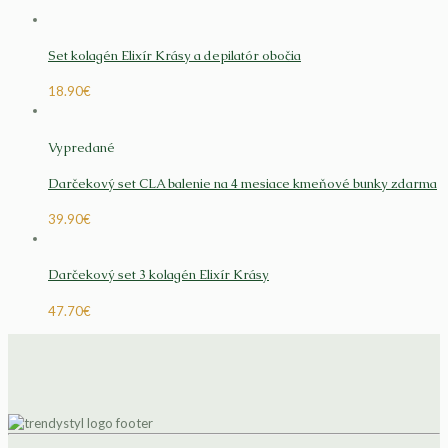
Set kolagén Elixír Krásy a depilatór obočia
18.90
€
Vypredané
Darčekový set CLA balenie na 4 mesiace kmeňové bunky zdarma
39.90
€
Darčekový set 3 kolagén Elixír Krásy
47.70
€