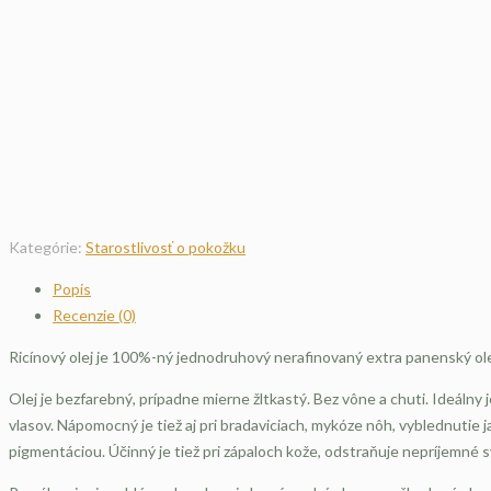
Kategórie:
Starostlivosť o pokožku
Popis
Recenzie (0)
Ricínový olej je 100%-ný jednodruhový nerafinovaný extra panenský ol
Olej je bezfarebný, prípadne mierne žltkastý. Bez vône a chuti. Ideáln
vlasov. Nápomocný je tiež aj pri bradaviciach, mykóze nôh, vyblednutie j
pigmentáciou. Účinný je tiež pri zápaloch kože, odstraňuje nepríjemné s