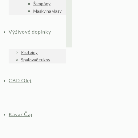
Šampóny
Masky na vlasy
Výživové doplnky
Proteíny
Spaľovač tukov
CBD Olej
Káva/ Čaj