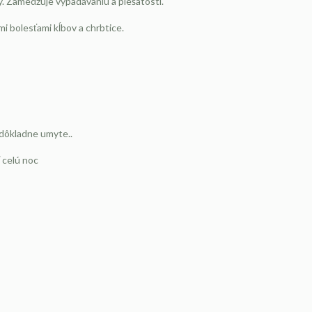
y. Zamedzuje vypadávaniu a plešatosti.
mi bolesťami kĺbov a chrbtice.
a dôkladne umyte..
 celú noc