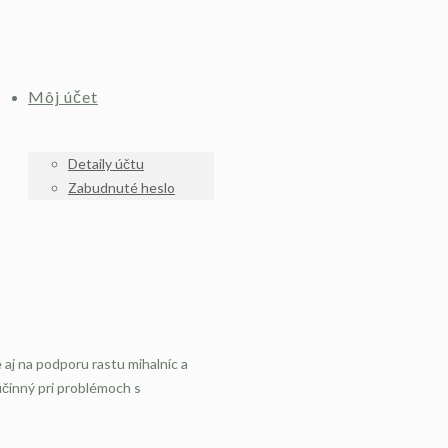
Môj účet
Detaily účtu
Zabudnuté heslo
 aj na podporu rastu mihalníc a
 účinný pri problémoch s