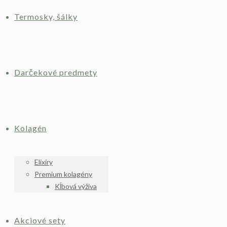
Termosky, šálky
Darčekové predmety
Kolagén
Elixíry
Premium kolagény
Kĺbová výživa
Akciové sety