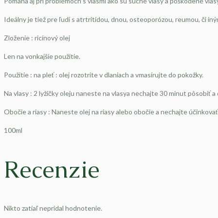
Pomáha aj pri problémoch s vlasmi ako sú suché vlasy a poškodené vlas
Ideálny je tiež pre ľudí s atrtritídou, dnou, osteoporózou, reumou, či iný
Zloženie : ricínový olej
Len na vonkajšie použitie.
Použitie : na pleť : olej rozotrite v dlaniach a vmasírujte do pokožky.
Na vlasy : 2 lyžičky oleju naneste na vlasya nechajte 30 minut pôsobiť 
Obočie a riasy : Naneste olej na riasy alebo obočie a nechajte účinkovať
100ml
Recenzie
Nikto zatiaľ nepridal hodnotenie.