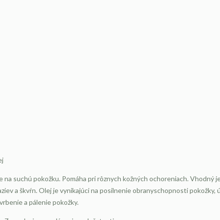
ej
y je na suchú pokožku. Pomáha pri rôznych kožných ochoreniach. Vhodný je
aziev a škvŕn. Olej je vynikajúci na posilnenie obranyschopnosti pokožky,
vrbenie a pálenie pokožky.