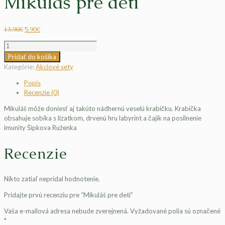
Mikuláš pre deti
13.90
€
5.90
€
množstvo
Mikuláš
Pridať do košíka
pre
Kategórie:
Akciové sety
deti
Popis
Recenzie (0)
Mikuláš môže doniesť aj takúto nádhernú veselú krabičku. Krabička
obsahuje sobíka s lízatkom, drvenú hru labyrint a čajík na posilnenie
imunity Šípkova Ruženka
Recenzie
Nikto zatiaľ nepridal hodnotenie.
Pridajte prvú recenziu pre “Mikuláš pre deti”
Vaša e-mailová adresa nebude zverejnená.
Vyžadované polia sú označené
*