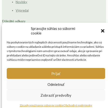
Novinky
Výpredaj
Dôležité odkazy
Spravujte súhlas so súbormi
Blog
cookie
Kontakt
Na poskytovanie tých najlepších skúseností používame technológie, ako sú
súbory cookie na ukladanie a/alebo prístup k informáciám o zariadení. Súhlas
Platba a doprava
s týmito technológiami nám umožní spracovávať údaje, ako je správanie pri
prehliadaní alebo jedinečné ID na tejto stránke. Nesúhlas alebo odvolanie
Obchodné podmienky
súhlasu môže nepriaznivo ovplyvniť určité vlastnosti a funkcie.
Affiliate program
Prijať
Odmietnuť
© 2026 Trendy Štýl. All Rights Reserved.
Zobraziť predvoľby
Zásady používania súborov cookie
Obchodné podmienky