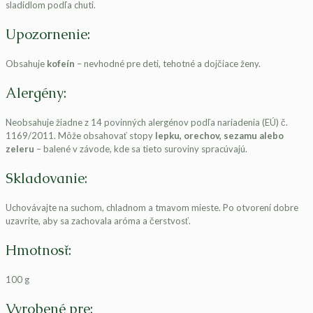
sladidlom podľa chuti.
Upozornenie:
Obsahuje
kofeín
– nevhodné pre deti, tehotné a dojčiace ženy.
Alergény:
Neobsahuje žiadne z 14 povinných alergénov podľa nariadenia (EÚ) č.
1169/2011. Môže obsahovať stopy
lepku, orechov, sezamu alebo
zeleru
– balené v závode, kde sa tieto suroviny spracúvajú.
Skladovanie:
Uchovávajte na suchom, chladnom a tmavom mieste. Po otvorení dobre
uzavrite, aby sa zachovala aróma a čerstvosť.
Hmotnosť:
100 g
Vyrobené pre: