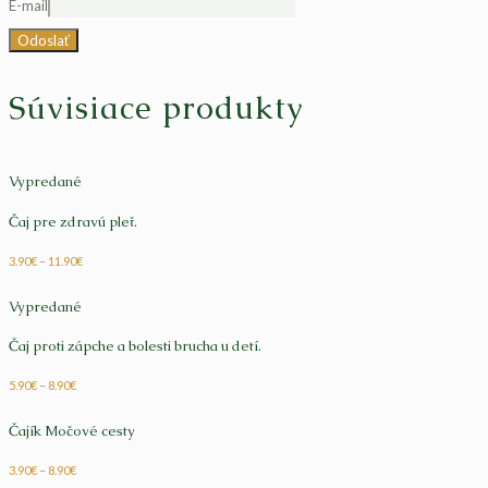
E-mail
Súvisiace produkty
Vypredané
Čaj pre zdravú pleť.
3.90
€
–
11.90
€
Vypredané
Čaj proti zápche a bolesti brucha u detí.
5.90
€
–
8.90
€
Čajík Močové cesty
3.90
€
–
8.90
€