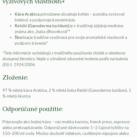
výživových vlastností*
Káva Arabica
prirodzene obsahuje kofeín – pomáha zvyšovať
bdelosť a podporuje koncentráciu
Reishi (Ganoderma lucidum)
je v tradičnej ázijskej medicíne
známa ako „huba dlhovekosti“*
Škorica
je tradične využívaná pre svoje aromatické vlastnosti a
podporu trávenia*
*Tieto informácie vychádzajú z tradičného používania zložiek a všeobecne
dostupnej literatúry. Nejde o schválené zdravotné tvrdenia podľa nariadenia
(ES) č. 1924/2006.
Zloženie:
97 % mletá káva Arabica, 2 % mletá huba Reishi (Ganoderma lucidum), 1
% mletá škorica
Odporúčané použitie:
Pripravujte ako bežnú kávu – cez mokka kanvicu, french press, espresso
alebo prekvapkávanie. Odporúčané dávkovanie: 1–2 čajové lyžičky na
150–200 ml vody. Možno dochutiť mliekom, rastlinným nápojom alebo