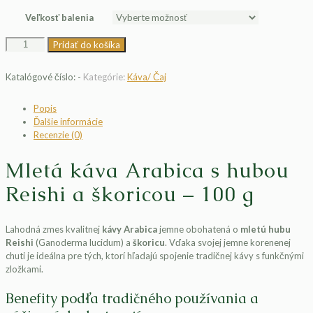
Veľkosť balenia
množstvo
Pridať do košíka
Imunno
Reishi
Katalógové číslo:
-
Kategórie:
Káva/ Čaj
coffee
Popis
Ďalšie informácie
Recenzie (0)
Mletá káva Arabica s hubou
Reishi a škoricou – 100 g
Lahodná zmes kvalitnej
kávy Arabica
jemne obohatená o
mletú hubu
Reishi
(Ganoderma lucidum) a
škoricu
. Vďaka svojej jemne korenenej
chuti je ideálna pre tých, ktorí hľadajú spojenie tradičnej kávy s funkčnými
zložkami.
Benefity podľa tradičného používania a