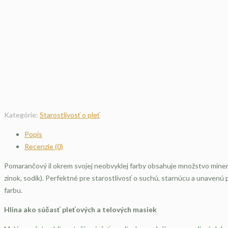
Kategórie:
Starostlivosť o pleť
Popis
Recenzie (0)
Pomarančový íl okrem svojej neobvyklej farby obsahuje množstvo minerá
zinok, sodík). Perfektné pre starostlivosť o suchú, starnúcu a unavenú 
farbu.
Hlina ako súčasť pleťových a telových masiek