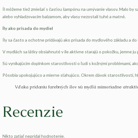
Íl môžeme tiež zmiešať s časťou šampónu na umývanie vlasov. Malo by s
alebo vyhladzovacím balzamom, aby vlasy nezostali tuhé a matné.
Íly ako prísada do mydiel
Íly sa často a ochotne pridávajú ako prísada do mydlového základu a d
V mydlách sa látky obsiahnuté v íle aktívne starajú o pokožku, jemne ju pí
Sú vynikajúcim doplnkom starostlivosti o ľudí s kožnými problémami, a
Pôsobia upokojujúco a mierne sťahujúco. Okrem dávok starostlivosti, h
Vďaka pridaniu farebných ílov sú mydlá mimoriadne atraktív
Recenzie
Nikto zatiaľ nepridal hodnotenie.