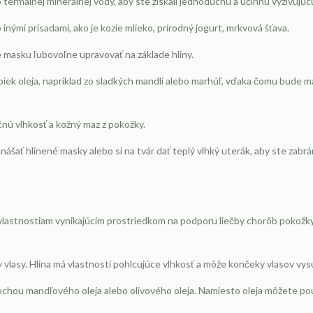
 termálnej minerálnej vody, aby ste získali jednoduchú a účinnú vyživujúc
mi prísadami, ako je kozie mlieko, prírodný jogurt, mrkvová šťava.
 masku ľubovoľne upravovať na základe hliny.
k oleja, napríklad zo sladkých mandlí alebo marhúľ, vďaka čomu bude mask
čnú vlhkosť a kožný maz z pokožky.
nášať hlinené masky alebo si na tvár dať teplý vlhký uterák, aby ste zabrá
 vlastnostiam vynikajúcim prostriedkom na podporu liečby chorôb pokožky 
vlasy. Hlina má vlastnosti pohlcujúce vlhkosť a môže končeky vlasov vysu
rochou mandľového oleja alebo olivového oleja. Namiesto oleja môžete pou