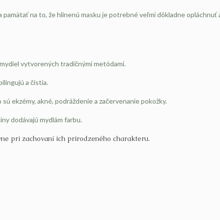
a pamätať na to, že hlinenú masku je potrebné veľmi dôkladne opláchnuť
o mydiel vytvorených tradičnými metódami.
lingujú a čistia.
ko sú ekzémy, akné, podráždenie a začervenanie pokožky.
liny dodávajú mydlám farbu.
ne pri zachovaní ich prirodzeného charakteru.