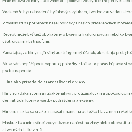
Malé množstvo hliny stačí zmiešať s polievkovou lyžicou neperlivej alebo
Voda môže byť nahradená bylinkovým výluhom, kvetinovou vodou alebo iný
V závislosti na potrebách našej pokožky a našich preferenciách môžeme
Recept môže byť tiež obohatený o kyselinu hyalurónovú a niekoľko kvapie
ošetrujúcimi vlastnosťami.
Pamätajte, že hliny majú silný adstringentný účinok, absorbujú prebyto
Ak sa vám nepáči pocit napnutej pokožky, stojí za to počas kúpania si na
pocitu napnutia.
Hlina ako prísada do starostlivosti o vlasy
Hliny sú vďaka svojim antibakteriálnym, protizápalovým a upokojujúcim
dermatitída, lupiny a všetky podráždenia a ekzémy.
Hlinenú masku sa snažte nanášať priamo na pokožku hlavy, nie na všetky 
Masku z ílu a minerálnej vody môžete naniesť na vlasy alebo obohatiť t
okvetných lístkov ruží.