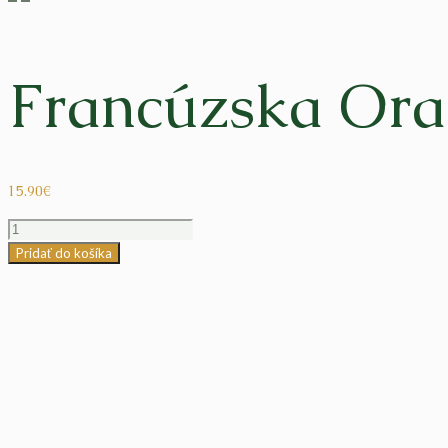
Francúzska Ora
15.90
€
množstvo
Francúzska
Pridať do košíka
Oranžová
Hlina