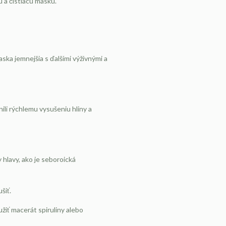
u a čistiacu masku.
a ​​jemnejšia s ďalšími výživnými a
nili rýchlemu vysušeniu hliny a
hlavy, ako je seboroická
šiť.
žiť macerát spiruliny alebo