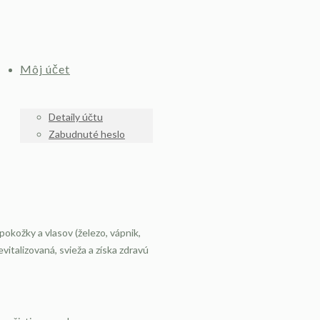
Môj účet
Detaily účtu
Zabudnuté heslo
okožky a vlasov (železo, vápnik,
italizovaná, svieža a získa zdravú