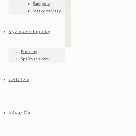
Šampóny
Masky na vlasy
Výživové doplnky
Proteíny
Spaľovač tukov
CBD Olej
Káva/ Čaj