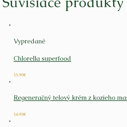
Súvisiace produkty
Vypredané
Chlorella superfood
15.90
€
Regeneračný telový krém z kozieho ma
16.90
€