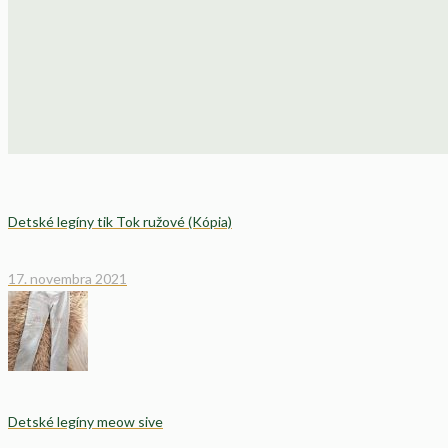
Detské legíny tik Tok ružové (Kópia)
17. novembra 2021
Detské legíny meow sive