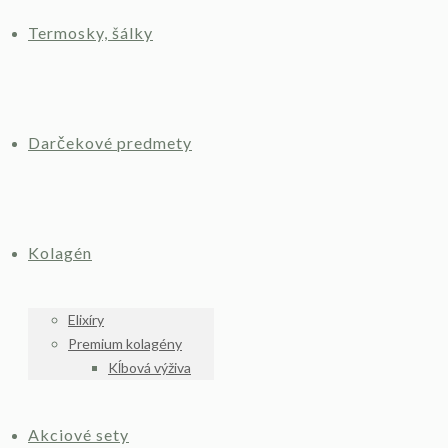
Termosky, šálky
Darčekové predmety
Kolagén
Elixíry
Premium kolagény
Kĺbová výživa
Akciové sety