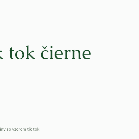
k tok čierne
ny so vzorom tik tok