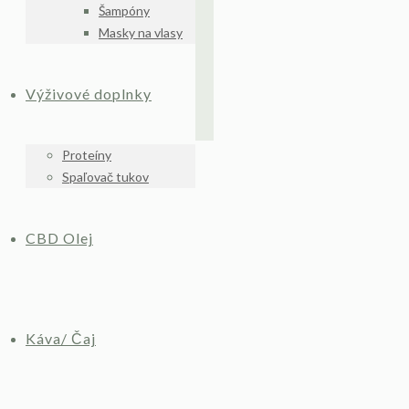
Šampóny
Masky na vlasy
Výživové doplnky
Proteíny
Spaľovač tukov
CBD Olej
Káva/ Čaj