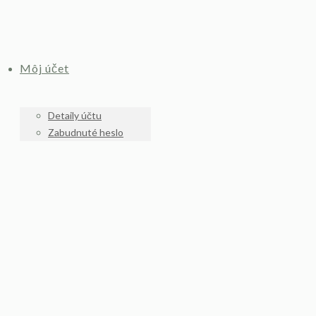
Môj účet
Detaily účtu
Zabudnuté heslo