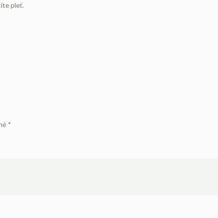
ite pleť.
ené
*