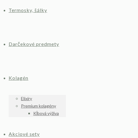
Termosky, šálky
Darčekové predmety
Kolagén
Elixíry
Premium kolagény
Kĺbová výživa
Akciové sety