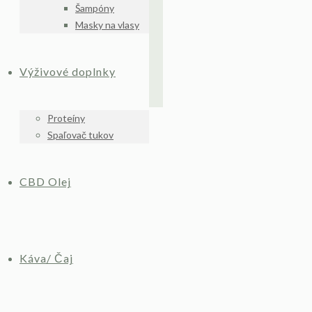
Šampóny
Masky na vlasy
Výživové doplnky
Proteíny
Spaľovač tukov
CBD Olej
Káva/ Čaj