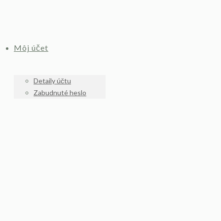
Môj účet
Detaily účtu
Zabudnuté heslo