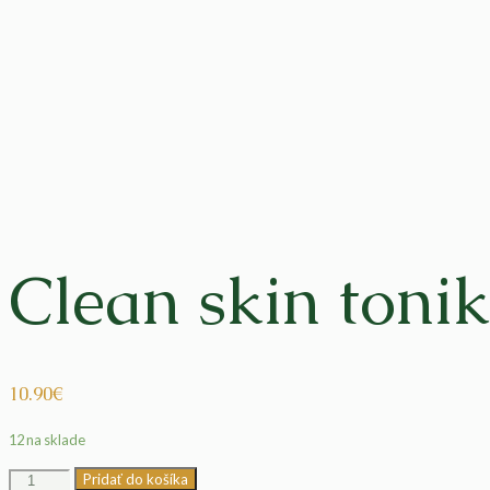
Clean skin toni
10.90
€
12 na sklade
množstvo
Pridať do košíka