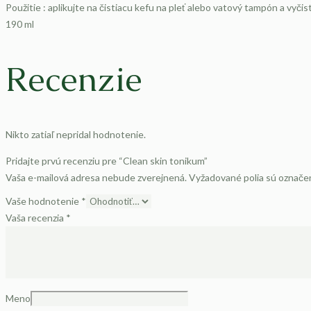
Použitie : aplikujte na čistiacu kefu na pleť alebo vatový tampón a vyčist
190 ml
Recenzie
Nikto zatiaľ nepridal hodnotenie.
Pridajte prvú recenziu pre “Clean skin tonikum”
Vaša e-mailová adresa nebude zverejnená.
Vyžadované polia sú označ
Vaše hodnotenie
*
Vaša recenzia
*
Meno