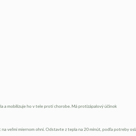
a a mobilizuje ho v tele proti chorobe. Má protizápalový účinok
t na veľmi miernom ohni. Odstavte z tepla na 20 minút, podľa potreby osl