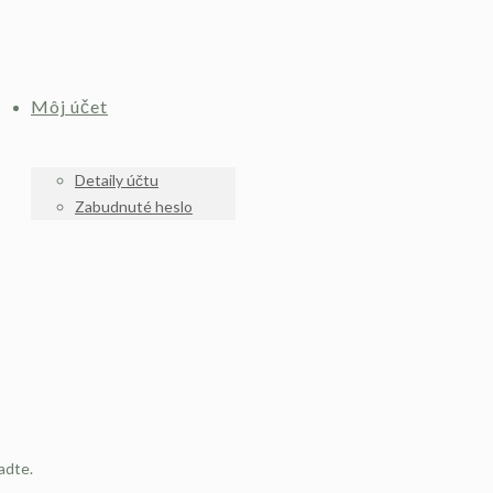
Môj účet
Detaily účtu
Zabudnuté heslo
adte.