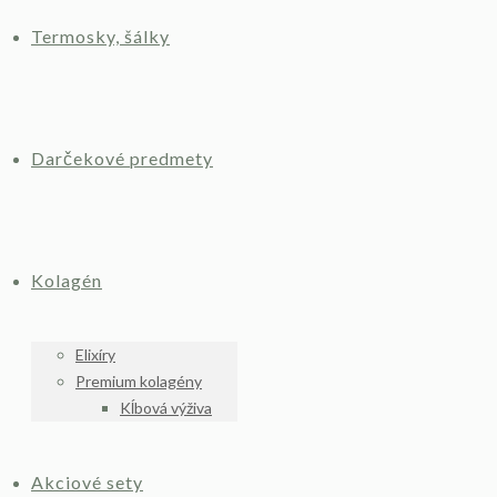
Termosky, šálky
Darčekové predmety
Kolagén
Elixíry
Premium kolagény
Kĺbová výživa
Akciové sety