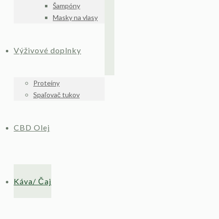
Šampóny
Masky na vlasy
Výživové doplnky
Proteíny
Spaľovač tukov
CBD Olej
Káva/ Čaj