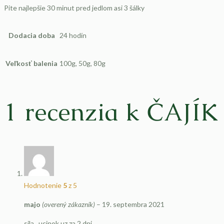
Pite najlepšie 30 minut pred jedlom asi 3 šálky
Dodacia doba
24 hodín
Veľkosť balenia
100g, 50g, 80g
1 recenzia k
ČAJÍK 
Hodnotenie
5
z 5
majo
(overený zákazník)
–
19. septembra 2021
sila.. ucinok uz za 2 dni