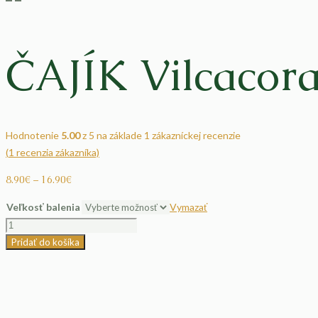
ČAJÍK Vilcacor
Hodnotenie
5.00
z 5 na základe
1
zákazníckej recenzie
(
1
recenzia zákazníka)
8.90
€
–
16.90
€
Veľkosť balenia
Vymazať
množstvo
ČAJÍK
Pridať do košíka
Vilcacora