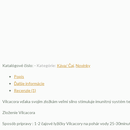
Katalógové číslo:
-
Kategórie:
Káva/ Čaj
,
Novinky
Popis
Ďalšie informácie
Recenzie (1)
Vilcacora vďaka svojím zložkám veľmi silno stimuluje imunitný systém tel
Zloženie Vilcacora
Sposób prípravy : 1-2 čajové lyžičky Vilcacory na pohár vody 25-30minu