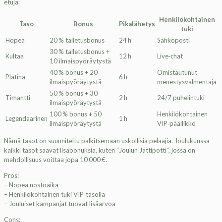
etuja:
Henkilökohtainen
Taso
Bonus
Pikalähetys
tuki
Hopea
20 % talletusbonus
24 h
Sähköposti
30 % talletusbonus +
Kultaa
12 h
Live‑chat
10 ilmaispyöräytystä
40 % bonus + 20
Omistautunut
Platina
6 h
ilmaispyöräytystä
menestysvalmentaja
50 % bonus + 30
Timantti
2 h
24/7 puhelintuki
ilmaispyöräytystä
100 % bonus + 50
Henkilökohtainen
Legendaarinen
1 h
ilmaispyöräytystä
VIP‑päällikkö
Nämä tasot on suunniteltu palkitsemaan uskollisia pelaajia. Joulukuussa
kaikki tasot saavat lisäbonuksia, kuten “Joulun Jättipotti”, jossa on
mahdollisuus voittaa jopa 10 000 €.
Pros:
– Nopea nostoaika
– Henkilökohtainen tuki VIP‑tasolla
– Jouluiset kampanjat tuovat lisäarvoa
Cons: