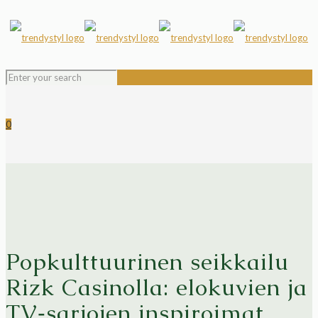
0
Popkulttuurinen seikkailu
Rizk Casinolla: elokuvien ja
TV‑sarjojen inspiroimat