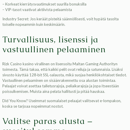
– Korkeat kierrätysvaatimukset suurilla bonuksilla
– VIP‑tasot vaativat aktiivista pelaamista
Industry Secret: Jos keräät pisteitä säännöllisesti, voit hypätä tasolta
toiselle nopeammin kuin keskimäärin.
Turvallisuus, lisenssi ja
vastuullinen pelaaminen
Rizk Casino kasino virallinen on lisensoitu Maltan Gaming Authorityn
toimesta. Tämä takaa, että kaikki pelit ovat reiluja ja satunnaisia. Lisäksi
sivusto käyttää 128‑bit SSL‑salausta, mikä suojaa henkilökohtaiset tiedot.
Vastuullinen pelaaminen on sisäänrakennettu osa alustan toimintaa.
Pelaajat voivat asettaa talletusrajoja, peliaikarajoja ja jopa itseestään
poissulkemisen. Muista aina pelata hallitusti ja pitää hauskaa.
Did You Know? Useimmat suomalaiset pelaajat valitsevat e-lompakon,
koska se tarjoaa nopeimmat nostot.
Valitse paras alusta –