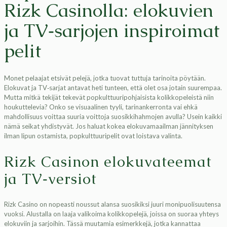
Rizk Casinolla: elokuvien
ja TV‑sarjojen inspiroimat
pelit
Monet pelaajat etsivät pelejä, jotka tuovat tuttuja tarinoita pöytään.
Elokuvat ja TV‑sarjat antavat heti tunteen, että olet osa jotain suurempaa.
Mutta mitkä tekijät tekevät popkulttuuripohjaisista kolikkopeleistä niin
houkuttelevia? Onko se visuaalinen tyyli, tarinankerronta vai ehkä
mahdollisuus voittaa suuria voittoja suosikkihahmojen avulla? Usein kaikki
nämä seikat yhdistyvät. Jos haluat kokea elokuvamaailman jännityksen
ilman lipun ostamista, popkulttuuripelit ovat loistava valinta.
Rizk Casinon elokuvateemat
ja TV‑versiot
Rizk Casino on nopeasti noussut alansa suosikiksi juuri monipuolisuutensa
vuoksi. Alustalla on laaja valikoima kolikkopelejä, joissa on suoraa yhteys
elokuviin ja sarjoihin. Tässä muutamia esimerkkejä, jotka kannattaa