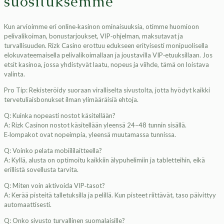
suosituksemme
Kun arvioimme eri online‑kasinon ominaisuuksia, otimme huomioon
pelivalikoiman, bonustarjoukset, VIP‑ohjelman, maksutavat ja
turvallisuuden. Rizk Casino erottuu edukseen erityisesti monipuolisella
elokuvateemaisella pelivalikoimallaan ja joustavilla VIP‑etuuksillaan. Jos
etsit kasinoa, jossa yhdistyvät laatu, nopeus ja viihde, tämä on loistava
valinta.
Pro Tip: Rekisteröidy suoraan viralliselta sivustolta, jotta hyödyt kaikki
tervetuliaisbonukset ilman ylimääräisiä ehtoja.
Q: Kuinka nopeasti nostot käsitellään?
A: Rizk Casinon nostot käsitellään yleensä 24–48 tunnin sisällä.
E‑lompakot ovat nopeimpia, yleensä muutamassa tunnissa.
Q: Voinko pelata mobiililaitteella?
A: Kyllä, alusta on optimoitu kaikkiin älypuhelimiin ja tabletteihin, eikä
erillistä sovellusta tarvita.
Q: Miten voin aktivoida VIP‑tasot?
A: Kerää pisteitä talletuksilla ja pelillä. Kun pisteet riittävät, taso päivittyy
automaattisesti.
Q: Onko sivusto turvallinen suomalaisille?