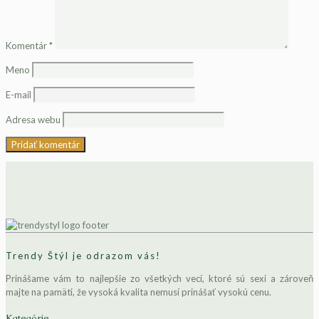
Komentár
*
Meno
E-mail
Adresa webu
Trendy Štýl je odrazom vás!
Prinášame vám to najlepšie zo všetkých vecí, ktoré sú sexi a zároveň
majte na pamäti, že vysoká kvalita nemusí prinášať vysokú cenu.
Kategórie