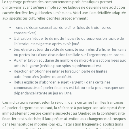
Le repérage précoce des comportements problématiques permet
d’intervenir avant qu’une simple soirée ludique ne devienne une addiction
cachée derrière les guirlandes lumineuses. Voici une liste détaillée adaptée
aux spécificités culturelles décrites précédemment :
Temps d’écran excessif après le dîner (plus de trois heures
consécutives).
Utilisation fréquente du mode incognito ou suppression rapide de
l’historique navigateur après avoir joué.
Secretivité autour du solde du compte jeu ; refus d’afficher les gains
ou pertes lors d’une discussion familiale sur l’argent reçu en cadeau.
Augmentation soudaine du nombre de micro‑transactions liées aux
achats in‑game (crédits pour spins supplémentaires).
Réaction émotionnelle intense lorsqu’on parle de limites
auto‑imposées (colère ou anxiété).
Refus explicite d’aborder le sujet « argent » dans certaines
communautés où parler finances est tabou ; cela peut masquer une
dépendance latente au jeu en ligne.
Ces indicateurs varient selon la région : dans certaines familles françaises
où parler d’argent est courant, la réticence à partager son solde peut être
immédiatement perçue comme suspecte ; au Québec où la confidentialité
financière est valorisée, il faut prêter attention aux changements brusques
dans les habitudes mobiles (par ex., installation fréquente d’applications