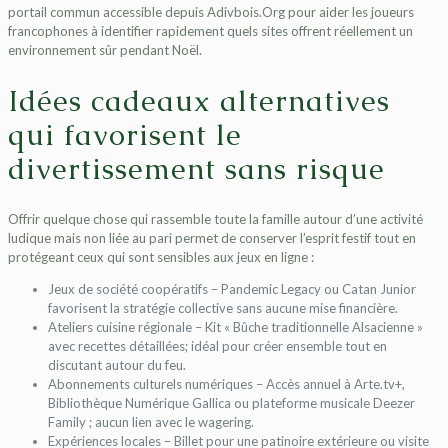
portail commun accessible depuis Adivbois.Org pour aider les joueurs
francophones à identifier rapidement quels sites offrent réellement un
environnement sûr pendant Noël.
Idées cadeaux alternatives
qui favorisent le
divertissement sans risque
Offrir quelque chose qui rassemble toute la famille autour d’une activité
ludique mais non liée au pari permet de conserver l’esprit festif tout en
protégeant ceux qui sont sensibles aux jeux en ligne :
Jeux de société coopératifs – Pandemic Legacy ou Catan Junior
favorisent la stratégie collective sans aucune mise financière.
Ateliers cuisine régionale – Kit « Bûche traditionnelle Alsacienne »
avec recettes détaillées; idéal pour créer ensemble tout en
discutant autour du feu.
Abonnements culturels numériques – Accès annuel à Arte.tv+,
Bibliothèque Numérique Gallica ou plateforme musicale Deezer
Family ; aucun lien avec le wagering.
Expériences locales – Billet pour une patinoire extérieure ou visite