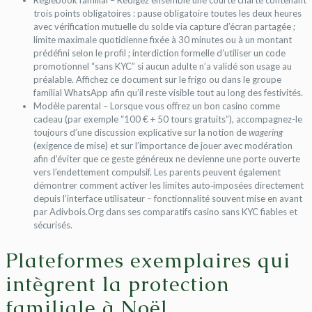
trois points obligatoires : pause obligatoire toutes les deux heures
avec vérification mutuelle du solde via capture d’écran partagée ;
limite maximale quotidienne fixée à 30 minutes ou à un montant
prédéfini selon le profil ; interdiction formelle d’utiliser un code
promotionnel “sans KYC” si aucun adulte n’a validé son usage au
préalable. Affichez ce document sur le frigo ou dans le groupe
familial WhatsApp afin qu’il reste visible tout au long des festivités.
Modèle parental – Lorsque vous offrez un bon casino comme
cadeau (par exemple “100 € + 50 tours gratuits”), accompagnez-le
toujours d’une discussion explicative sur la notion de
wagering
(exigence de mise) et sur l’importance de jouer avec modération
afin d’éviter que ce geste généreux ne devienne une porte ouverte
vers l’endettement compulsif. Les parents peuvent également
démontrer comment activer les limites auto‑imposées directement
depuis l’interface utilisateur – fonctionnalité souvent mise en avant
par Adivbois.Org dans ses comparatifs casino sans KYC fiables et
sécurisés.
Plateformes exemplaires qui
intègrent la protection
familiale à Noël