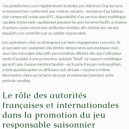
Ces plateformes sont régulièrement évaluées par Adivbois.Org qui note
notamment leur conformité aux critères suivants : existence d’un tableau
clair
comparatif casino sans KYC
, disponibilité d’un service client multilingue
capable d’intervenir rapidement pendant les pics horaires festifs, présence
d’options
casino retrait sans verification
limitées afin d’éviter les retraits
impulsifs non contrôlés par un adulte responsable.
Les opérateurs cités se distinguent par leurs engagements concrets : ils
proposent non seulement des limites temporaires automatiques mais
aussi des messages éducatifs personnalisés affichés dès que l’utilisateur
tente d’accéder à une promotion spéciale “Noël”. Le support multilingue
garantit que chaque membre familial—qu’il parle français métropolitain,
créole guadeloupéen ou afrikaans sud-africain—reçoive la même
information claire sur la façon de jouer prudemment pendant cette
période sensible.
Le rôle des autorités
françaises et internationales
dans la promotion du jeu
responsable saisonnier