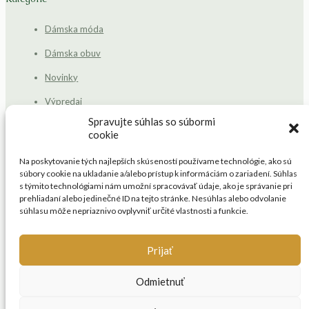
Dámska móda
Dámska obuv
Novinky
Výpredaj
Spravujte súhlas so súbormi
Dôležité odkazy
cookie
Na poskytovanie tých najlepších skúseností používame technológie, ako sú
Blog
súbory cookie na ukladanie a/alebo prístup k informáciám o zariadení. Súhlas
s týmito technológiami nám umožní spracovávať údaje, ako je správanie pri
Kontakt
prehliadaní alebo jedinečné ID na tejto stránke. Nesúhlas alebo odvolanie
Platba a doprava
súhlasu môže nepriaznivo ovplyvniť určité vlastnosti a funkcie.
Obchodné podmienky
Prijať
Affiliate program
Odmietnuť