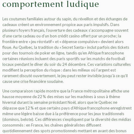
comportement ludique
Les coutumes familiales autour du sapin, du réveillon et des échanges de
cadeaux créent un environnement propice aux paris impulsifs. Dans
plusieurs foyers français, l’ouverture des cadeaux s’accompagne souvent
d’une carte cadeau ou d’un bon crédit casino offert par un proche ; la
frontière entre « jeu récréatif » et « dépense compulsive » devient alors
floue. Au Québec, la tradition du « Secret Santa » inclut parfois des tickets
pour des tournois de poker en ligne, tandis qu’en Afrique francophone
certaines réunions incluent des paris sportifs sur les matchs de football
locaux pendant le dîner du soir du 24 décembre. Ces variations culturelles
modifient la perception du risque : dans les milieux où l’argent est
rarement discuté ouvertement, le jeu peut rester invisible jusqu’à ce qu’il
cause une crise financière soudaine.
Une comparaison rapide montre que la France métropolitaine affiche une
hausse moyenne de 22 % des mises sur les machines à sous à thème
hivernal durant la semaine précédant Noël, alors que le Québec ne
dépasse que 12 % et que certains pays d’Afrique francophone enregistrent
même une légère baisse due à la préférence pour les jeux traditionnels
(dominos, belote). Ces différences s’expliquent par la diversité des médias
consommés : en France, les chaînes généralistes diffusent
quotidiennement des spots promotionnels mettant en avant des bonus