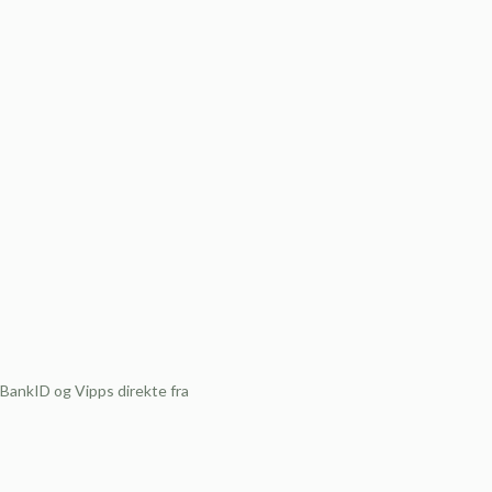
 BankID og Vipps direkte fra