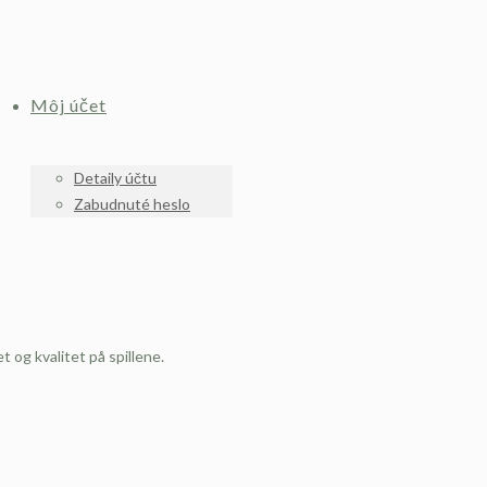
Môj účet
Detaily účtu
Zabudnuté heslo
 og kvalitet på spillene.