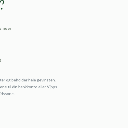
?
sinoer
)
ger og beholder hele gevinsten.
ne til din bankkonto eller Vipps.
tidssone.