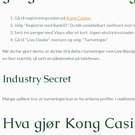
Gå til registreringssiden på
Kong Casino
.
Velg “Registrer med BankID”. Du blir umiddelbart verifisert mot o
Sett inn penger med Vipps eller et kort. Ingen ekstra kostnader
Gå til “Live‑Dealer”‑menyen og velg “Turneringer”.
Når du har gjort dette, er du klar til å delta i turneringer som Live Bl
en fast starttid, så sett en påminnelse på telefonen.
Industry Secret
Mange spillere tror at turneringer kun er for erfarne proffer. I realite
Hva gjør Kong Casi