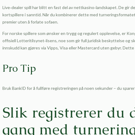
Live‑dealer spill har blitt en fast del av nettkasino‑landskapet. De gir
kortspillere i sanntid. Når du kombinerer dette med turneringsformatet
premier uten å forlate sofaen.
For norske spillere som ønsker en trygg og regulert opplevelse, er Kon
offisiell Lotteritilsynet‑lisens, noe som gir full juridisk beskyttelse og 
innskudd kan gjøres via Vipps, Visa eller Mastercard uten gebyr. Dette g
Pro Tip
Bruk BankID for å fullføre registreringen på noen sekunder – du sparer
Slik registrerer du
gang med turnerin