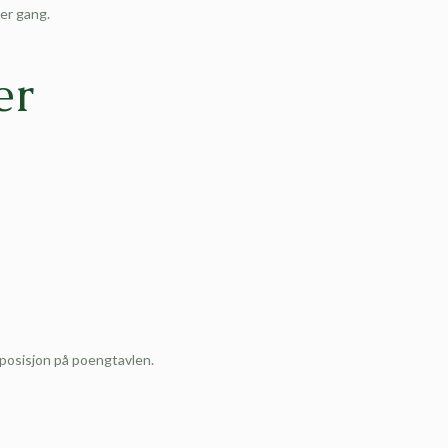
ver gang.
er
 posisjon på poengtavlen.