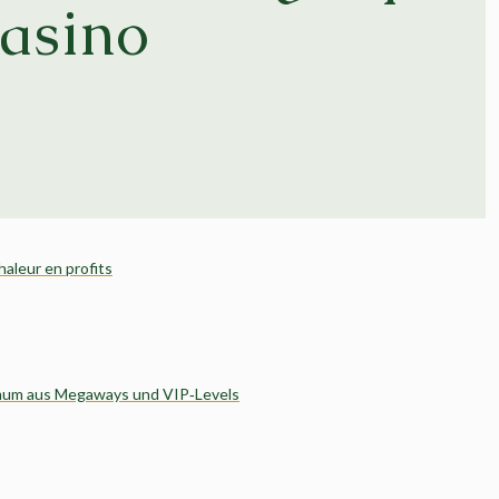
casino
haleur en profits
ximum aus Megaways und VIP‑Levels