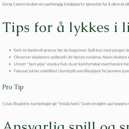
Kong Casino bruker en uavhengig tredjeparts‑tjeneste for å sikre at alle
Tips for å lykkes i 
Sett en bankroll‑grense før du begynner. Spill kun med penger du 
Observer dealerens spillestil i de første rundene. Noen dealere 
Utnytt “fast‑play”‑modus hvis du er komfortabel med høyere hast
Fokuser på lav volatilitet i bordspill som Blackjack for jevnere p
Pro Tip
I Live‑Roulette‑turneringer gir “inside bets” (som straight-up) høyere
Ansvarlig spill og s