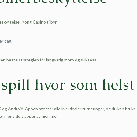
eskyttelse. Kong Casino tilbyr:
er dag.
r den beste strategien for langvarig moro og suksess.
spill hvor som helst
og Android. Appen støtter alle live‑dealer turneringer, og du kan bruke
eller mens du slapper av hjemme.