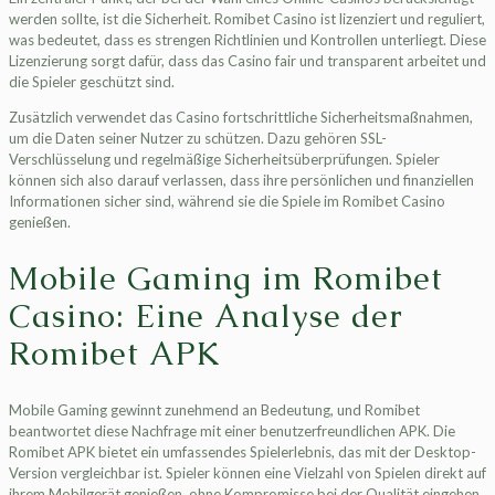
werden sollte, ist die Sicherheit. Romibet Casino ist lizenziert und reguliert,
was bedeutet, dass es strengen Richtlinien und Kontrollen unterliegt. Diese
Lizenzierung sorgt dafür, dass das Casino fair und transparent arbeitet und
die Spieler geschützt sind.
Zusätzlich verwendet das Casino fortschrittliche Sicherheitsmaßnahmen,
um die Daten seiner Nutzer zu schützen. Dazu gehören SSL-
Verschlüsselung und regelmäßige Sicherheitsüberprüfungen. Spieler
können sich also darauf verlassen, dass ihre persönlichen und finanziellen
Informationen sicher sind, während sie die Spiele im Romibet Casino
genießen.
Mobile Gaming im Romibet
Casino: Eine Analyse der
Romibet APK
Mobile Gaming gewinnt zunehmend an Bedeutung, und Romibet
beantwortet diese Nachfrage mit einer benutzerfreundlichen APK. Die
Romibet APK bietet ein umfassendes Spielerlebnis, das mit der Desktop-
Version vergleichbar ist. Spieler können eine Vielzahl von Spielen direkt auf
ihrem Mobilgerät genießen, ohne Kompromisse bei der Qualität eingehen