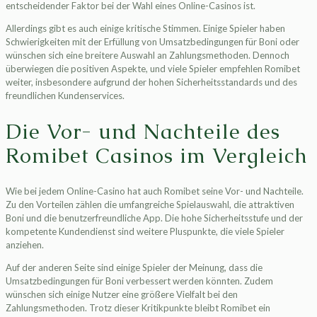
entscheidender Faktor bei der Wahl eines Online-Casinos ist.
Allerdings gibt es auch einige kritische Stimmen. Einige Spieler haben
Schwierigkeiten mit der Erfüllung von Umsatzbedingungen für Boni oder
wünschen sich eine breitere Auswahl an Zahlungsmethoden. Dennoch
überwiegen die positiven Aspekte, und viele Spieler empfehlen Romibet
weiter, insbesondere aufgrund der hohen Sicherheitsstandards und des
freundlichen Kundenservices.
Die Vor- und Nachteile des
Romibet Casinos im Vergleich
Wie bei jedem Online-Casino hat auch Romibet seine Vor- und Nachteile.
Zu den Vorteilen zählen die umfangreiche Spielauswahl, die attraktiven
Boni und die benutzerfreundliche App. Die hohe Sicherheitsstufe und der
kompetente Kundendienst sind weitere Pluspunkte, die viele Spieler
anziehen.
Auf der anderen Seite sind einige Spieler der Meinung, dass die
Umsatzbedingungen für Boni verbessert werden könnten. Zudem
wünschen sich einige Nutzer eine größere Vielfalt bei den
Zahlungsmethoden. Trotz dieser Kritikpunkte bleibt Romibet ein