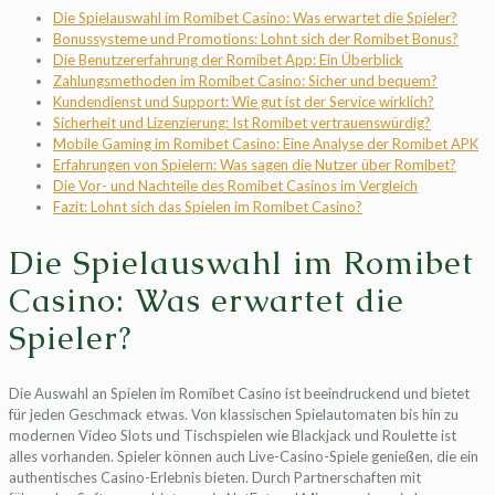
Die Spielauswahl im Romibet Casino: Was erwartet die Spieler?
Bonussysteme und Promotions: Lohnt sich der Romibet Bonus?
Die Benutzererfahrung der Romibet App: Ein Überblick
Zahlungsmethoden im Romibet Casino: Sicher und bequem?
Kundendienst und Support: Wie gut ist der Service wirklich?
Sicherheit und Lizenzierung: Ist Romibet vertrauenswürdig?
Mobile Gaming im Romibet Casino: Eine Analyse der Romibet APK
Erfahrungen von Spielern: Was sagen die Nutzer über Romibet?
Die Vor- und Nachteile des Romibet Casinos im Vergleich
Fazit: Lohnt sich das Spielen im Romibet Casino?
Die Spielauswahl im Romibet
Casino: Was erwartet die
Spieler?
Die Auswahl an Spielen im Romibet Casino ist beeindruckend und bietet
für jeden Geschmack etwas. Von klassischen Spielautomaten bis hin zu
modernen Video Slots und Tischspielen wie Blackjack und Roulette ist
alles vorhanden. Spieler können auch Live-Casino-Spiele genießen, die ein
authentisches Casino-Erlebnis bieten. Durch Partnerschaften mit