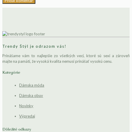
Trendy Štýl je odrazom vás!
Prinášame vám to najlepšie zo všetkých vecí, ktoré sú sexi a zároveň
majte na pamäti, že vysoká kvalita nemusí prinášať vysokú cenu.
Kategórie
Dámska móda
Dámska obuv
Novinky
Výpredaj
Dôležité odkazy