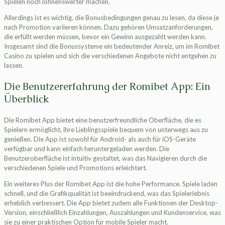
Spielen noch lohnenswerter machen.
Allerdings ist es wichtig, die Bonusbedingungen genau zu lesen, da diese je
nach Promotion variieren können. Dazu gehören Umsatzanforderungen,
die erfüllt werden müssen, bevor ein Gewinn ausgezahlt werden kann.
Insgesamt sind die Bonussysteme ein bedeutender Anreiz, um im Romibet
Casino zu spielen und sich die verschiedenen Angebote nicht entgehen zu
lassen.
Die Benutzererfahrung der Romibet App: Ein
Überblick
Die Romibet App bietet eine benutzerfreundliche Oberfläche, die es
Spielern ermöglicht, ihre Lieblingsspiele bequem von unterwegs aus zu
genießen. Die App ist sowohl für Android- als auch für iOS-Geräte
verfügbar und kann einfach heruntergeladen werden. Die
Benutzeroberfläche ist intuitiv gestaltet, was das Navigieren durch die
verschiedenen Spiele und Promotions erleichtert.
Ein weiteres Plus der Romibet App ist die hohe Performance. Spiele laden
schnell, und die Grafikqualität ist beeindruckend, was das Spielerlebnis
erheblich verbessert. Die App bietet zudem alle Funktionen der Desktop-
Version, einschließlich Einzahlungen, Auszahlungen und Kundenservice, was
sie zu einer praktischen Option für mobile Spieler macht.