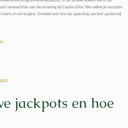
unt verwachten van de ervaring bij Casino Elite. We willen je voorzien
ler bent of net begint. Ontdek met ons de spanning van het spelen bij
en
kpots
ve jackpots en hoe