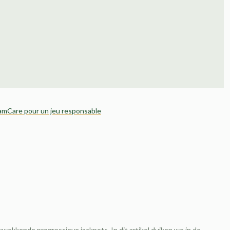
amCare pour un jeu responsable
kwekkende progressieve jackpots. In dit artikel duiken we in de