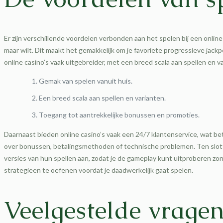
Er zijn verschillende voordelen verbonden aan het spelen bij een online 
maar wilt. Dit maakt het gemakkelijk om je favoriete progressieve jackpo
online casino’s vaak uitgebreider, met een breed scala aan spellen en va
Gemak van spelen vanuit huis.
Een breed scala aan spellen en varianten.
Toegang tot aantrekkelijke bonussen en promoties.
Daarnaast bieden online casino’s vaak een 24/7 klantenservice, wat betek
over bonussen, betalingsmethoden of technische problemen. Ten slotte 
versies van hun spellen aan, zodat je de gameplay kunt uitproberen zon
strategieën te oefenen voordat je daadwerkelijk gaat spelen.
Veelgestelde vragen