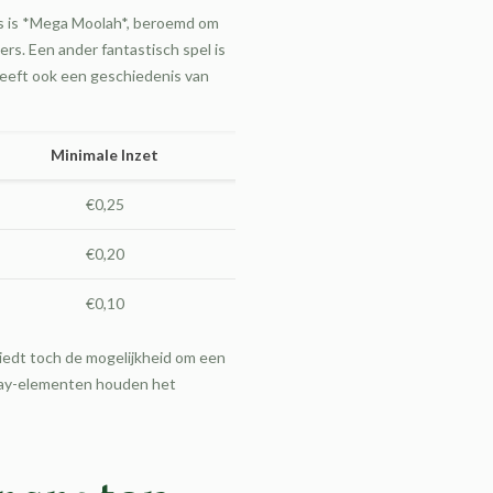
els is *Mega Moolah*, beroemd om
rs. Een ander fantastisch spel is
 heeft ook een geschiedenis van
Minimale Inzet
€0,25
€0,20
€0,10
biedt toch de mogelijkheid om een
play-elementen houden het