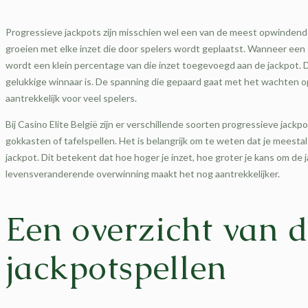
Progressieve jackpots zijn misschien wel een van de meest opwindende
groeien met elke inzet die door spelers wordt geplaatst. Wanneer een 
wordt een klein percentage van die inzet toegevoegd aan de jackpot. D
gelukkige winnaar is. De spanning die gepaard gaat met het wachten o
aantrekkelijk voor veel spelers.
Bij Casino Elite België zijn er verschillende soorten progressieve jackp
gokkasten of tafelspellen. Het is belangrijk om te weten dat je meest
jackpot. Dit betekent dat hoe hoger je inzet, hoe groter je kans om de
levensveranderende overwinning maakt het nog aantrekkelijker.
Een overzicht van d
jackpotspellen