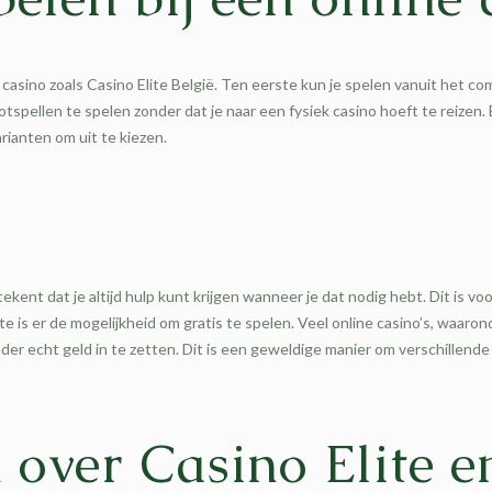
casino zoals Casino Elite België. Ten eerste kun je spelen vanuit het com
tspellen te spelen zonder dat je naar een fysiek casino hoeft te reizen. 
rianten om uit te kiezen.
ent dat je altijd hulp kunt krijgen wanneer je dat nodig hebt. Dit is voor
is er de mogelijkheid om gratis te spelen. Veel online casino’s, waaron
der echt geld in te zetten. Dit is een geweldige manier om verschillende
 over Casino Elite e