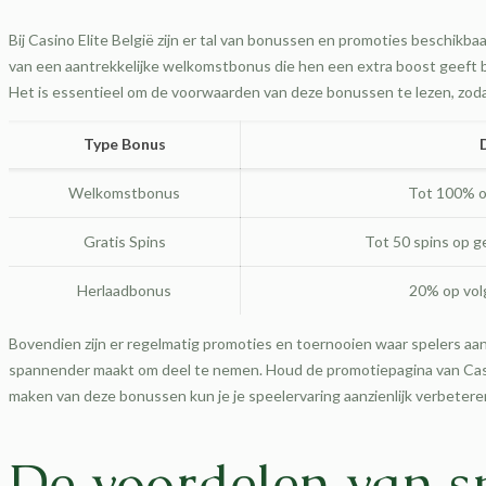
Bij Casino Elite België zijn er tal van bonussen en promoties beschikb
van een aantrekkelijke welkomstbonus die hen een extra boost geeft bij
Het is essentieel om de voorwaarden van deze bonussen te lezen, zodat
Type Bonus
Welkomstbonus
Tot 100% o
Gratis Spins
Tot 50 spins op 
Herlaadbonus
20% op vol
Bovendien zijn er regelmatig promoties en toernooien waar spelers a
spannender maakt om deel te nemen. Houd de promotiepagina van Casin
maken van deze bonussen kun je je speelervaring aanzienlijk verbeter
De voordelen van sp