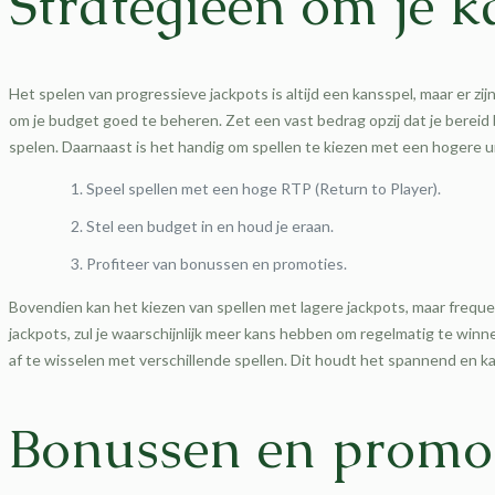
Strategieën om je k
Het spelen van progressieve jackpots is altijd een kansspel, maar er zi
om je budget goed te beheren. Zet een vast bedrag opzij dat je bereid 
spelen. Daarnaast is het handig om spellen te kiezen met een hogere u
Speel spellen met een hoge RTP (Return to Player).
Stel een budget in en houd je eraan.
Profiteer van bonussen en promoties.
Bovendien kan het kiezen van spellen met lagere jackpots, maar frequen
jackpots, zul je waarschijnlijk meer kans hebben om regelmatig te winne
af te wisselen met verschillende spellen. Dit houdt het spannend en 
Bonussen en promoti