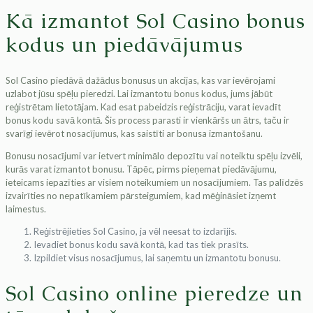
Kā izmantot Sol Casino bonus
kodus un piedāvājumus
Sol Casino piedāvā dažādus bonusus un akcijas, kas var ievērojami
uzlabot jūsu spēļu pieredzi. Lai izmantotu bonus kodus, jums jābūt
reģistrētam lietotājam. Kad esat pabeidzis reģistrāciju, varat ievadīt
bonus kodu savā kontā. Šis process parasti ir vienkāršs un ātrs, taču ir
svarīgi ievērot nosacījumus, kas saistīti ar bonusa izmantošanu.
Bonusu nosacījumi var ietvert minimālo depozītu vai noteiktu spēļu izvēli,
kurās varat izmantot bonusu. Tāpēc, pirms pieņemat piedāvājumu,
ieteicams iepazīties ar visiem noteikumiem un nosacījumiem. Tas palīdzēs
izvairīties no nepatīkamiem pārsteigumiem, kad mēģināsiet izņemt
laimestus.
Reģistrējieties Sol Casino, ja vēl neesat to izdarījis.
Ievadiet bonus kodu savā kontā, kad tas tiek prasīts.
Izpildiet visus nosacījumus, lai saņemtu un izmantotu bonusu.
Sol Casino online pieredze un