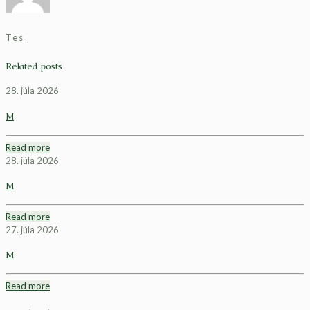
Tes
Related posts
28. júla 2026
M
Read more
28. júla 2026
M
Read more
27. júla 2026
M
Read more