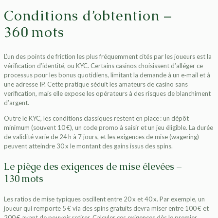
Conditions d’obtention –
360 mots
L’un des points de friction les plus fréquemment cités par les joueurs est la
vérification d’identité, ou KYC. Certains casinos choisissent d’alléger ce
processus pour les bonus quotidiens, limitant la demande à un e‑mail et à
une adresse IP. Cette pratique séduit les amateurs de casino sans
verification, mais elle expose les opérateurs à des risques de blanchiment
d’argent.
Outre le KYC, les conditions classiques restent en place : un dépôt
minimum (souvent 10 €), un code promo à saisir et un jeu éligible. La durée
de validité varie de 24 h à 7 jours, et les exigences de mise (wagering)
peuvent atteindre 30 x le montant des gains issus des spins.
Le piège des exigences de mise élevées –
130 mots
Les ratios de mise typiques oscillent entre 20 x et 40 x. Par exemple, un
joueur qui remporte 5 € via des spins gratuits devra miser entre 100 € et
200 € avant de pouvoir retirer. Calculer ces exigences dès le premier