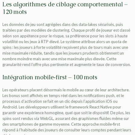
Les algorithmes de ciblage comportemental –
120 mots
Les données de jeu sont agrégées dans des data‑lakes sécurisés, puis
traitées par des modèles de clustering. Chaque profil de joueur est classé
selon son appétence pour le risque, sa préférence pour les slots à haute
volatilité ou les jeux à RTP élevé. Le système attribue alors un quota de
spins : les joueurs à forte volatilité reçoivent plus de tours mais avec une
mise maximale réduite, tandis que les joueurs prudents obtiennent un
nombre moindre mais avec une mise maximale plus élevée. Cette
granularité rend l’offre plus pertinente et augmente le taux de conversion.
Intégration mobile‑first – 100 mots
Les opérateurs placent désormais le mobile au cœur de leur architecture.
Les bonus sont affichés en temps réel dans les notifications push, et le
processus d’activation se fait en un clic depuis l’application iOS ou
Android. Les développeurs utilisent le framework React Native pour
garantir une expérience homogène, quel que soit le dispositif. De plus, les
spins sont rendus via WebGL, assurant des graphismes fluides même sur
des smartphones de gamme moyenne. Cette approche mobile‑first
répond à l’habitude des joueurs de consulter leurs comptes pendant leurs