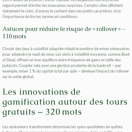
regard permet d’éviter les mauvaises surprises. Certains sites affichent
clairement le ratio, d’autres le cachent dans les petits caractères, d’où
l’importance de lire les termes et conditions.
Astuces pour réduire le risque de « rollover » –
110 mots
Choisir des jeux à volatilité adaptée réduit le nombre de mises nécessaires
pour atteindre le seuil de mise. Les slots à volatilité moyenne, comme
Book
of Dead
, offrent un bon équilibre entre fréquence de gains et taille des
jackpots. Coupler cela avec une gestion prudente de la bankroll — par
exemple, miser 1 % du capital total par spin — diminue l’impact du rollover
sur le solde global.
Les innovations de
gamification autour des tours
gratuits – 320 mots
Les opérateurs transforment désormais les spins quotidiens en quêtes