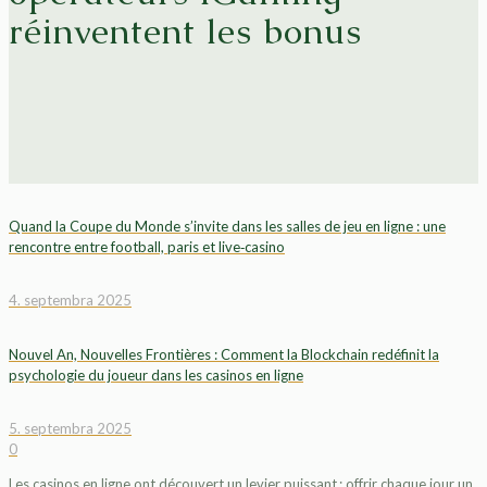
réinventent les bonus
Quand la Coupe du Monde s’invite dans les salles de jeu en ligne : une
rencontre entre football, paris et live‑casino
4. septembra 2025
Nouvel An, Nouvelles Frontières : Comment la Blockchain redéfinit la
psychologie du joueur dans les casinos en ligne
5. septembra 2025
0
Les casinos en ligne ont découvert un levier puissant : offrir chaque jour un