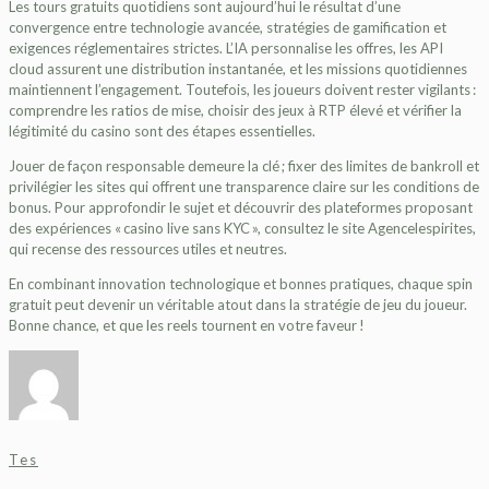
Les tours gratuits quotidiens sont aujourd’hui le résultat d’une
convergence entre technologie avancée, stratégies de gamification et
exigences réglementaires strictes. L’IA personnalise les offres, les API
cloud assurent une distribution instantanée, et les missions quotidiennes
maintiennent l’engagement. Toutefois, les joueurs doivent rester vigilants :
comprendre les ratios de mise, choisir des jeux à RTP élevé et vérifier la
légitimité du casino sont des étapes essentielles.
Jouer de façon responsable demeure la clé ; fixer des limites de bankroll et
privilégier les sites qui offrent une transparence claire sur les conditions de
bonus. Pour approfondir le sujet et découvrir des plateformes proposant
des expériences « casino live sans KYC », consultez le site Agencelespirites,
qui recense des ressources utiles et neutres.
En combinant innovation technologique et bonnes pratiques, chaque spin
gratuit peut devenir un véritable atout dans la stratégie de jeu du joueur.
Bonne chance, et que les reels tournent en votre faveur !
Tes