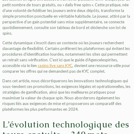
petit nombre de tours gratuits, ou « daily free spins ». Cette pratique, née
d’une volonté de fidéliser les joueurs entre deux dépôts, transforme la
simple promotion ponctuelle en véritable habitude. Le joueur, attiré par la
perspective d’un gain potentiel sans mise supplémentaire, se connecte
quotidiennement, consulte son tableau de bord et déclenche son lot de
spins.
Cette dynamique s’inscrit dans un contexte où les joueurs recherchent
davantage de flexibilité. Certains préfèrent les plateformes qui évitent les
procédures d’identification lourdes, notamment les sites qui permettent
un retrait sans vérification. C’est ici que le guide d’Agencelespirites,
accessible via le lien
casino live sans KYC
, devient une ressource utile pour
comparer les offres qui ne demandent pas de KYC complet.
Dans cet article, nous décortiquerons les innovations technologiques qui
sous-tendent ces promotions, les exigences légales et opérationnelles, les
stratégies de gamification, ainsi que les meilleures pratiques pour
maximiser la valeur de chaque spin. Nous aborderons également les
risques liés aux exigences de mise et proposerons un comparatif des
plateformes les plus performantes en 2024.
L’évolution technologique des