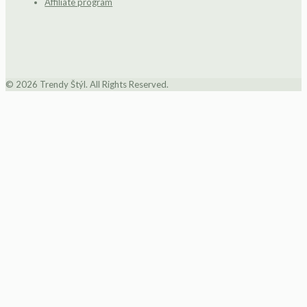
Affiliate program
© 2026 Trendy Štýl. All Rights Reserved.