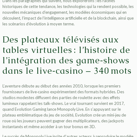
Dans les paragraphes qui suivent, nous explorerons : les racines
historiques de cette tendance, les technologies qui la rendent possible, les
nouvelles mécaniques d’engagement, les modèles économiques qui en
découlent, l’impact de l’intelligence artificielle et de la blockchain, ainsi que
les scénarios d’évolution à moyen terme.
Des plateaux télévisés aux
tables virtuelles : l’histoire de
l’intégration des game‑shows
dans le live‑casino – 340 mots
L’aventure débute au début des années 2010, lorsque les premiers
fournisseurs de live‑casino expérimentent des formats hybrides. Des
studios modestes diffusent des parties de roulette avec des effets
lumineux rappelant les talk‑shows. Le vrai tournant survient en 2017,
quand Evolution Gaming lance Monopoly Live. En s’appuyant sur le
plateau emblématique du jeu de société, Evolution crée un mini‑jeu de
roue où les joueurs peuvent gagner des multiplicateurs, des jackpots
instantanés et même accéder à un tour bonus en 3D.
Le succès de Monopoly Live incite d’autres acteurs à reproduire le modèle.