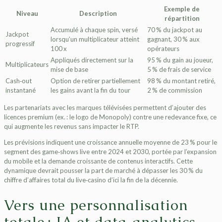
Exemple de
Niveau
Description
répartition
Accumulé à chaque spin, versé
70 % du jackpot au
Jackpot
lorsqu’un multiplicateur atteint
gagnant, 30 % aux
progressif
100 x
opérateurs
Appliqués directement sur la
95 % du gain au joueur,
Multiplicateurs
mise de base
5 % de frais de service
Cash‑out
Option de retirer partiellement
98 % du montant retiré,
instantané
les gains avant la fin du tour
2 % de commission
Les partenariats avec les marques télévisées permettent d’ajouter des
licences premium (ex. : le logo de Monopoly) contre une redevance fixe, ce
qui augmente les revenus sans impacter le RTP.
Les prévisions indiquent une croissance annuelle moyenne de 23 % pour le
segment des game‑shows live entre 2024 et 2030, portée par l’expansion
du mobile et la demande croissante de contenus interactifs. Cette
dynamique devrait pousser la part de marché à dépasser les 30 % du
chiffre d’affaires total du live‑casino d’ici la fin de la décennie.
Vers une personnalisation
totale : IA et data‑analytics