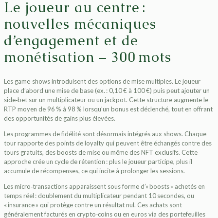
Le joueur au centre :
nouvelles mécaniques
d’engagement et de
monétisation – 300 mots
Les game‑shows introduisent des options de mise multiples. Le joueur
place d’abord une mise de base (ex. : 0,10 € à 100 €) puis peut ajouter un
side‑bet sur un multiplicateur ou un jackpot. Cette structure augmente le
RTP moyen de 96 % à 98 % lorsqu’un bonus est déclenché, tout en offrant
des opportunités de gains plus élevées.
Les programmes de fidélité sont désormais intégrés aux shows. Chaque
tour rapporte des points de loyalty qui peuvent être échangés contre des
tours gratuits, des boosts de mise ou même des NFT exclusifs. Cette
approche crée un cycle de rétention : plus le joueur participe, plus il
accumule de récompenses, ce qui incite à prolonger les sessions.
Les micro‑transactions apparaissent sous forme d’« boosts » achetés en
temps réel : doublement du multiplicateur pendant 10 secondes, ou
« insurance » qui protège contre un résultat nul. Ces achats sont
généralement facturés en crypto‑coins ou en euros via des portefeuilles