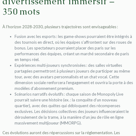
divertissement immersif –
350 mots
À l’horizon 2028‑2030, plusieurs trajectoires sont envisageables :
Fusion avec les esports : les game‑shows pourraient être intégrés à
des tournois en direct, où les équipes s’affrontent sur des roues de
bonus. Les spectateurs pourraient placer des paris sur les
performances des équipes, créant un marché secondaire de paris
en temps réel.
Expériences multi‑joueurs synchronisées : des salles virtuelles
partagées permettront à plusieurs joueurs de participer au même
tour, avec des avatars personnalisés et un chat vocal. Cette
dimension sociale renforcera l’engagement et ouvrira la porte à des
modèles d’abonnement premium.
Scénarios narratifs évolutifs : chaque saison de Monopoly Live
pourrait suivre une histoire (ex. : la conquête d’un nouveau
quartier), avec des quêtes qui débloquent des récompenses
exclusives. Les décisions collectives des joueurs influenceraient le
déroulement de la trame, à la manière d’un jeu de rôle en ligne
massivement multijoueur (MMORPG).
Ces évolutions auront des répercussions sur la réglementation. Les