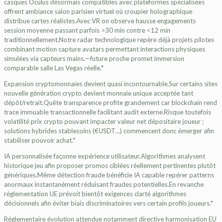
casques Oculus désormais compatibles avec plateformes spécialisées
offrent ambiance salon parisien virtuel où croupier holographique
distribue cartes réalistes.Avec VR on observe hausse engagements
session moyenne passant parfois >30 min contre <12 min
traditionnellement.Notre radar technologique repère déjà projets pilotes
combinant motion capture avatars permettant interactions physiques
simulées via capteurs mains.—future proche promet immersion
comparable salle Las Vegas réelle.*
Expansion cryptomonnaies devient quasi incontournable.Sur certains sites
nouvelle génération crypto devient monnaie unique acceptée tant
dépôt/retrait.Quête transparence profite grandement car blockchain rend
trace immuable transactionnelle facilitant audit externe.Risque toutefois
volatilité prix crypto pouvant impacter valeur net dépositaire joueur ;
solutions hybrides stablecoins (€USDT…) commencent donc émerger afin
stabiliser pouvoir achat.*
IA personnalisée façonne expérience utilisateur.Algorithmes analysent
historique jeu afin proposer promos ciblées réellement pertinentes plutôt
génériques.Même détection fraude bénéficie IA capable repérer patterns
anormaux instantanément réduisant fraudes potentielles.En revanche
réglementation UE prévoit bientôt exigences clarté algorithmes
décisionnels afin éviter biais discriminatoires vers certain profils joueurs.*
Réglementaire évolution attendue notamment directive harmonisation EU