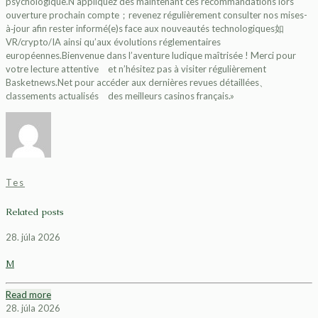
psychologique.N’appliquez dès maintenant ces recommandations lors
ouverture prochain compte；revenez régulièrement consulter nos mises-
à‑jour afin rester informé(e)s face aux nouveautés technologiques如
VR/crypto/IA ainsi qu’aux évolutions réglementaires
européennes.Bienvenue dans l’aventure ludique maîtrisée ! Merci pour
votre lecture attentive et n’hésitez pas à visiter régulièrement
Basketnews.Net pour accéder aux dernières revues détaillées、
classements actualisés des meilleurs casinos français.»
Tes
Related posts
28. júla 2026
M
Read more
28. júla 2026