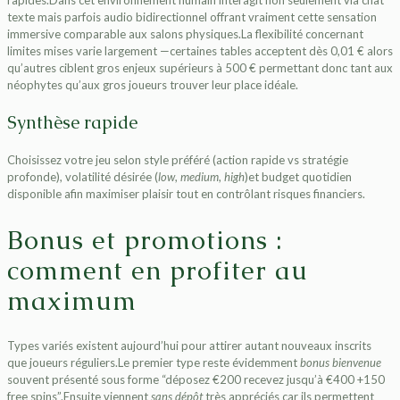
rapides.Dans cet environnement humain interagit non seulement via chat
texte mais parfois audio bidirectionnel offrant vraiment cette sensation
immersive comparable aux salons physiques.La flexibilité concernant
limites mises varie largement —certaines tables acceptent dès 0,01 € alors
qu’autres ciblent gros enjeux supérieurs à 500 € permettant donc tant aux
néophytes qu’aux gros joueurs trouver leur place idéale.​
Synthèse rapide
Choisissez votre jeu selon style préféré (action rapide vs stratégie
profonde), volatilité désirée (
low
,
medium
,
high
)​et budget quotidien
disponible afin maximiser plaisir tout en contrôlant risques financiers.
Bonus et promotions :
comment en profiter au
maximum
Types variés existent aujourd’hui pour attirer autant nouveaux inscrits
que joueurs réguliers.Le premier type reste évidemment
bonus bienvenue
souvent présenté sous forme “déposez €200 recevez jusqu’à €400 +150
free spins”.Ensuite viennent
sans dépôt
très appréciés car ils permettent