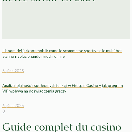
Il boom dei jackpot mobili: come le scommesse sportive e le multi‑bet
stanno rivoluzionando i giochi online
6. júna 2025
Analiza lojalności i społecznych funkcji w Firespin Casino – jak program
VIP wpływa na doświadczenia graczy
6. júna 2025
0
Guide complet du casino