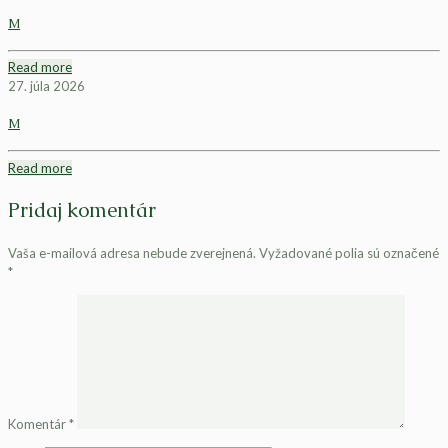
M
Read more
27. júla 2026
M
Read more
Pridaj komentár
Vaša e-mailová adresa nebude zverejnená.
Vyžadované polia sú označené
*
Komentár
*