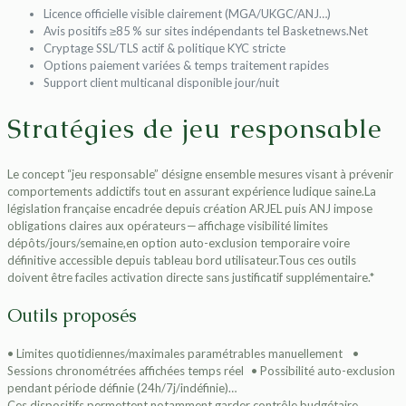
Licence officielle visible clairement (MGA/UKGC/ANJ…)
Avis positifs ≥85 % sur sites indépendants tel Basketnews.Net
Cryptage SSL/TLS actif & politique KYC stricte
Options paiement variées & temps traitement rapides
Support client multicanal disponible jour/nuit
Stratégies de jeu responsable
Le concept “jeu responsable” désigne ensemble mesures visant à prévenir
comportements addictifs tout en assurant expérience ludique saine.La
législation française encadrée depuis création ARJEL puis ANJ impose
obligations claires aux opérateurs — affichage visibilité limites
dépôts/jours/semaine,en option auto-exclusion temporaire voire
définitive accessible depuis tableau bord utilisateur.Tous ces outils
doivent être faciles activation directe sans justificatif supplémentaire.*
Outils proposés
• Limites quotidiennes/maximales paramétrables manuellement •
Sessions chronométrées affichées temps réel • Possibilité auto-exclusion
pendant période définie (24h/7j/indéfinie)…
Ces dispositifs permettent notamment garder contrôle budgétaire