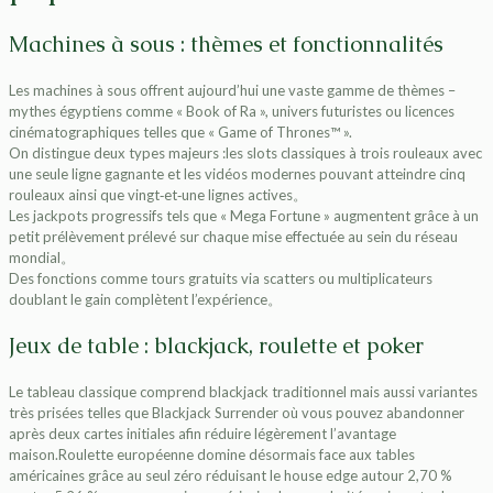
Machines à sous : thèmes et fonctionnalités
Les machines à sous offrent aujourd’hui une vaste gamme de thèmes –
mythes égyptiens comme « Book of Ra », univers futuristes ou licences
cinématographiques telles que « Game of Thrones™ ».
On distingue deux types majeurs :les slots classiques à trois rouleaux avec
une seule ligne gagnante et les vidéos modernes pouvant atteindre cinq
rouleaux ainsi que vingt‑et‑une lignes actives。
Les jackpots progressifs tels que « Mega Fortune » augmentent grâce à un
petit prélèvement prélevé sur chaque mise effectuée au sein du réseau
mondial。
Des fonctions comme tours gratuits via scatters ou multiplicateurs
doublant le gain complètent l’expérience。
Jeux de table : blackjack, roulette et poker
Le tableau classique comprend blackjack traditionnel mais aussi variantes
très prisées telles que Blackjack Surrender où vous pouvez abandonner
après deux cartes initiales afin réduire légèrement l’avantage
maison.Roulette européenne domine désormais face aux tables
américaines grâce au seul zéro réduisant le house edge autour 2,70 %