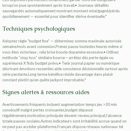
lorsqu’on joue spontanément après travail.• Journaux détaillés
sauvegardés automatiquement montrant montant misé/gagné/pérdu
quotidienement — essentiel pour identifier dérive éventuelle.*
Techniques psychologiques
Adoptez règle “budget fixe” — déterminez somme maximale autorisée
semaine/mois avant connexion.Prenez pause toutesles heures même si
vous êtes victorieux ; cela brise boucle dopamine excessive.• Utilisez
méthode “stop loss” similaire bourse — arrêtez dès perte égale ou
supérieureà X %du budget prévu.• Tenir journal papier ou numérique
décrivant émotions ressenties aide conscience décisionnelle surtout après
série perdante.Long terme bénéfice réside davantage dans plaisir
constant plutôt qu’en quête jackpot improbable.*
Signes alertes & ressources aides
Avertissements fréquents incluent augmentation temps jeu >30 min
consécutif malgré pertes croissantes,budget dépassé
régulièrement,motivation principale devenir revenu principal,l’absence
totale pauses sociales.Autres indicateurs sont irritabilité accrue quand on
ne peut pas accéder plateforme.Français dispose réseaux nationaux tel