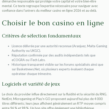
démarche responsable qui protège votre capital et votre bien‑être
mental. Ce texte regroupe l’expertise nécessaire pour naviguer avec
confiance dans l’univers du meilleur casino en ligne 2026 et au‑delà.
Choisir le bon casino en ligne
Critères de sélection fondamentaux
Licence délivrée par une autorité reconnue (Aranjuez, Malta Gaming
Authority ou UKGC).
Réputation confirmée par des audits indépendants tels que
eCOGRA ou iTech Labs.
Historique transparent visible sur les forums spécialisés ainsi que
sur Basketnews.Net, où plusieurs experts évaluent chaque
opérateur chaque trimestre.
Logiciels et variété de jeux
Le choix du provider influe directement sur la fluidité et la sécurité du RNG.
NetEnt, Microgaming et Play’n GO proposent aujourd’hui plus de 4 000
titres différents ; leurs jeux affichent généralement un RTP moyen compris
entre 96 % et 98 %. Un bon site offre également une bibliothèque