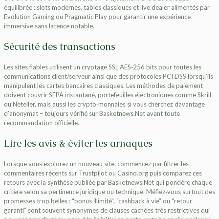
équilibrée : slots modernes, tables classiques et live dealer alimentés par
Evolution Gaming ou Pragmatic Play pour garantir une expérience
immersive sans latence notable.
Sécurité des transactions
Les sites fiables utilisent un cryptage SSL AES‑256 bits pour toutes les
communications client/serveur ainsi que des protocoles PCI DSS lorsqu’ils
manipulent les cartes bancaires classiques. Les méthodes de paiement
doivent couvrir SEPA instantané, portefeuilles électroniques comme Skrill
ou Neteller, mais aussi les crypto‑monnaies si vous cherchez davantage
d’anonymat – toujours vérifié sur Basketnews.Net avant toute
recommandation officielle.
Lire les avis & éviter les arnaques
Lorsque vous explorez un nouveau site, commencez par filtrer les
commentaires récents sur Trustpilot ou Casino.org puis comparez ces
retours avec la synthèse publiée par Basketnews.Net qui pondère chaque
critère selon sa pertinence juridique ou technique. Méfiez‑vous surtout des
promesses trop belles : “bonus illimité”, “cashback à vie” ou “retour
garanti” sont souvent synonymes de clauses cachées très restrictives qui