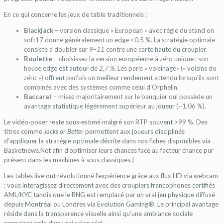
En ce qui concerne les jeux de table traditionnels :
Blackjack
– version classique « European » avec règle du stand on
soft17 donne généralement un edge <0,5 %. La stratégie optimale
consiste à doubler sur
9–11
contre une carte haute du croupier.
Roulette
– choisissez la version européenne à zéro unique ; son
house edge est autour de
2,7 %
. Les paris « voisinage» (« voisins du
zéro ») offrent parfois un meilleur rendement attendu lorsqu’ils sont
combinés avec des systèmes comme celui d’Orphelin.
Baccarat
– misez majoritairement sur le banquier qui possède un
avantage statistique légèrement supérieur au joueur (~1,06 %).
Le vidéo‑poker reste sous‑estimé malgré son RTP souvent >99 %. Des
titres comme
Jacks or Better
permettent aux joueurs disciplinés
d’appliquer la stratégie optimale décrite dans nos fiches disponibles via
Basketnews.Net afin d’optimiser leurs chances face au facteur chance pur
présent dans les machines à sous classiques.|
Les tables live ont révolutionné l’expérience grâce aux flux HD via webcam
: vous interagissez directement avec des croupiers francophones certifiés
AML/KYC tandis que le RNG est remplacé par un vrai jeu physique diffusé
depuis Montréal ou Londres via Evolution Gaming®. Le principal avantage
réside dans la transparence visuelle ainsi qu’une ambiance sociale
rappelant celle d’un vrai salon réel.