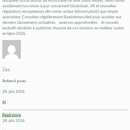
discipline stricte autour de votre bankroll avec outils dédiés ; enfin suivez
assidûment nos mises à jour concernant blockchain, VR et nouvelles
régulations européennes afin rester acteur informé plutôt que simple
spectateur.​ Consultez régulièrement Basketnews.Net pour accéder aux
derniers classements actualisés、analyses approfondies、et conseils
exclusifs destinés à optimiser chacune de vos sessions au meilleur casino
en ligne 2026.​
Tes
Related posts
28. júla 2026
M
Read more
28. júla 2026