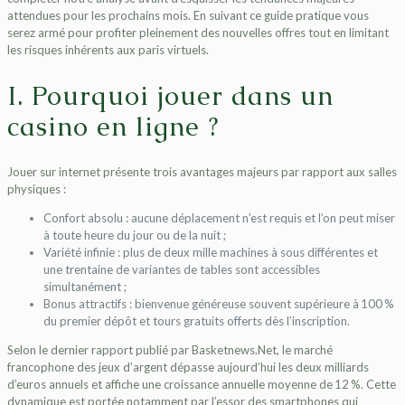
attendues pour les prochains mois. En suivant ce guide pratique vous
serez armé pour profiter pleinement des nouvelles offres tout en limitant
les risques inhérents aux paris virtuels.
I. Pourquoi jouer dans un
casino en ligne ?
Jouer sur internet présente trois avantages majeurs par rapport aux salles
physiques :
Confort absolu : aucune déplacement n’est requis et l’on peut miser
à toute heure du jour ou de la nuit ;
Variété infinie : plus de deux mille machines à sous différentes et
une trentaine de variantes de tables sont accessibles
simultanément ;
Bonus attractifs : bienvenue généreuse souvent supérieure à 100 %
du premier dépôt et tours gratuits offerts dès l’inscription.
Selon le dernier rapport publié par Basketnews.Net, le marché
francophone des jeux d’argent dépasse aujourd’hui les deux milliards
d’euros annuels et affiche une croissance annuelle moyenne de 12 %. Cette
dynamique est portée notamment par l’essor des smartphones qui