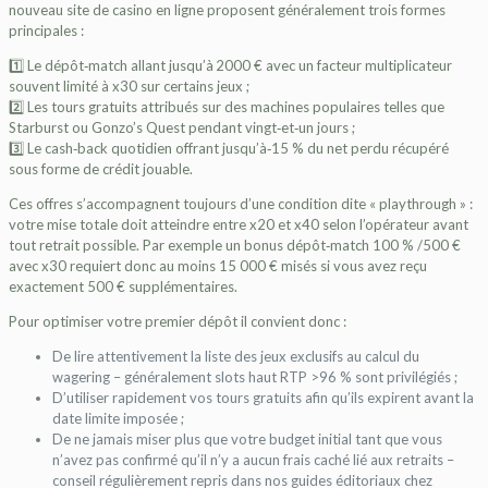
nouveau site de casino en ligne proposent généralement trois formes
principales :
1️⃣ Le dépôt‑match allant jusqu’à 2000 € avec un facteur multiplicateur
souvent limité à x30 sur certains jeux ;
2️⃣ Les tours gratuits attribués sur des machines populaires telles que
Starburst ou Gonzo’s Quest pendant vingt‑et‑un jours ;
3️⃣ Le cash‑back quotidien offrant jusqu’à‑15 % du net perdu récupéré
sous forme de crédit jouable.
Ces offres s’accompagnent toujours d’une condition dite « playthrough » :
votre mise totale doit atteindre entre x20 et x40 selon l’opérateur avant
tout retrait possible. Par exemple un bonus dépôt‑match 100 % /500 €
avec x30 requiert donc au moins 15 000 € misés si vous avez reçu
exactement 500 € supplémentaires.
Pour optimiser votre premier dépôt il convient donc :
De lire attentivement la liste des jeux exclusifs au calcul du
wagering – généralement slots haut RTP >96 % sont privilégiés ;
D’utiliser rapidement vos tours gratuits afin qu’ils expirent avant la
date limite imposée ;
De ne jamais miser plus que votre budget initial tant que vous
n’avez pas confirmé qu’il n’y a aucun frais caché lié aux retraits –
conseil régulièrement repris dans nos guides éditoriaux chez