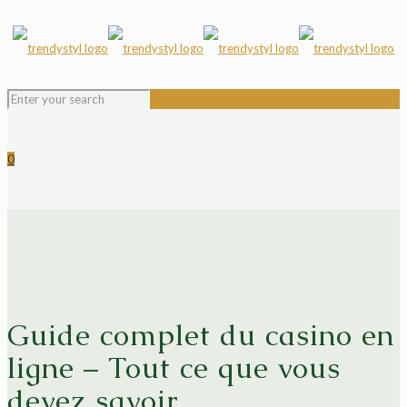
0
Guide complet du casino en
ligne – Tout ce que vous
devez savoir