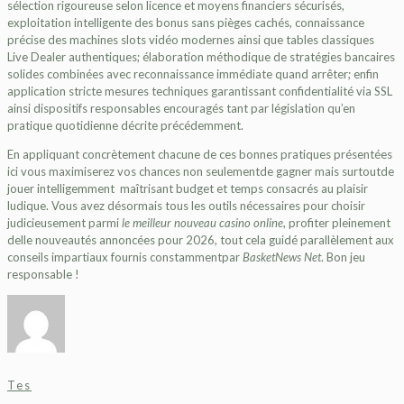
sélection rigoureuse selon licence et moyens financiers sécurisés,
exploitation intelligente des bonus sans pièges cachés, connaissance
précise des machines slots vidéo modernes ainsi que tables classiques
Live Dealer authentiques; élaboration méthodique de stratégies bancaires
solides combinées avec reconnaissance immédiate quand arrêter; enfin
application stricte mesures techniques garantissant confidentialité via SSL
ainsi dispositifs responsables encouragés tant par législation qu’en
pratique quotidienne décrite précédemment.
En appliquant concrètement chacune de ces bonnes pratiques présentées
ici vous maximiserez vos chances non seulementde gagner mais surtoutde
jouer intelligemment ­ maîtrisant budget et temps consacrés au plaisir
ludique.​ Vous avez désormais tous les outils nécessaires pour choisir
judicieusement parmi
le meilleur nouveau casino online
, profiter pleinement
delle nouveautés annoncées pour 2026, tout cela guidé parallèlement aux
conseils impartiaux fournis constammentpar
BasketNews Net
. Bon jeu
responsable !
Tes