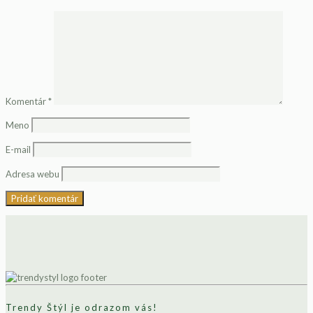
Komentár
*
Meno
E-mail
Adresa webu
Trendy Štýl je odrazom vás!