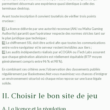
permettent désormais une expérience quasi identique à celle des
terminaux desktop.
Avant toute inscription il convient toutefois de vérifier trois points
cruciaux :
1️⃣ La licence délivrée par une autorité reconnue (ANJ ou Malta Gaming
Authority) garantit que l’opérateur respecte des normes strictes tant sur
le plan juridique que technique ;
2️⃣ Le chiffrement SSL doit être activé afin que toutes les communications
entre votre navigateur et le serveur restent invisibles aux tiers ;
3️⃣ Les audits indépendants réalisés par eCOGRA ou iTech Labs assurent
que chaque génération aléatoire est réellement équitable (RTP moyen
généralement compris entre 96 % et 98 %).
En combinant ces critères avec l’observation des classements publiés
régulièrement par Basketnews.Net vous maximisez vos chances d’intégrer
un environnement sécurisé où chaque mise repose sur une base légale
solide.
II. Choisir le bon site de jeu
A. La licence et la régulation