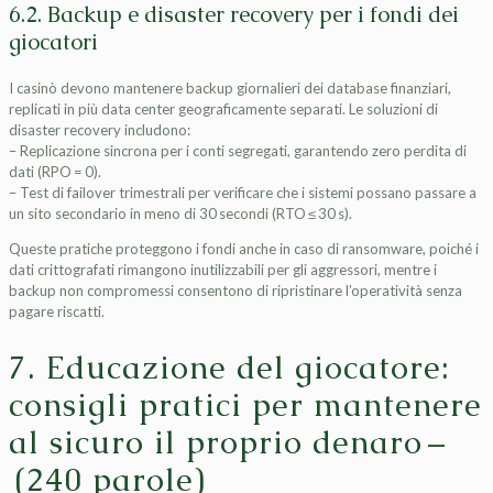
6.2. Backup e disaster recovery per i fondi dei
giocatori
I casinò devono mantenere backup giornalieri dei database finanziari,
replicati in più data center geograficamente separati. Le soluzioni di
disaster recovery includono:
– Replicazione sincrona per i conti segregati, garantendo zero perdita di
dati (RPO = 0).
– Test di failover trimestrali per verificare che i sistemi possano passare a
un sito secondario in meno di 30 secondi (RTO ≤ 30 s).
Queste pratiche proteggono i fondi anche in caso di ransomware, poiché i
dati crittografati rimangono inutilizzabili per gli aggressori, mentre i
backup non compromessi consentono di ripristinare l’operatività senza
pagare riscatti.
7. Educazione del giocatore:
consigli pratici per mantenere
al sicuro il proprio denaro –
(240 parole)