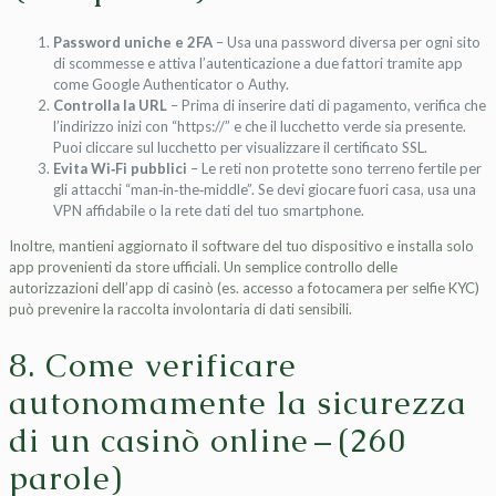
Password uniche e 2FA
– Usa una password diversa per ogni sito
di scommesse e attiva l’autenticazione a due fattori tramite app
come Google Authenticator o Authy.
Controlla la URL
– Prima di inserire dati di pagamento, verifica che
l’indirizzo inizi con “https://” e che il lucchetto verde sia presente.
Puoi cliccare sul lucchetto per visualizzare il certificato SSL.
Evita Wi‑Fi pubblici
– Le reti non protette sono terreno fertile per
gli attacchi “man‑in‑the‑middle”. Se devi giocare fuori casa, usa una
VPN affidabile o la rete dati del tuo smartphone.
Inoltre, mantieni aggiornato il software del tuo dispositivo e installa solo
app provenienti da store ufficiali. Un semplice controllo delle
autorizzazioni dell’app di casinò (es. accesso a fotocamera per selfie KYC)
può prevenire la raccolta involontaria di dati sensibili.
8. Come verificare
autonomamente la sicurezza
di un casinò online – (260
parole)