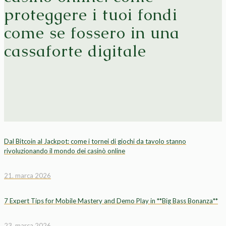
proteggere i tuoi fondi
come se fossero in una
cassaforte digitale
Dal Bitcoin al Jackpot: come i tornei di giochi da tavolo stanno
rivoluzionando il mondo dei casinò online
21. marca 2026
7 Expert Tips for Mobile Mastery and Demo Play in **Big Bass Bonanza**
23. marca 2026