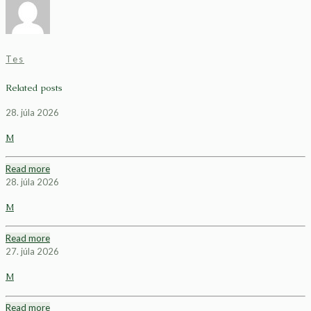
Tes
Related posts
28. júla 2026
M
Read more
28. júla 2026
M
Read more
27. júla 2026
M
Read more