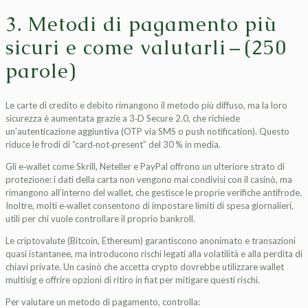
3. Metodi di pagamento più
sicuri e come valutarli – (250
parole)
Le carte di credito e debito rimangono il metodo più diffuso, ma la loro
sicurezza è aumentata grazie a 3‑D Secure 2.0, che richiede
un’autenticazione aggiuntiva (OTP via SMS o push notification). Questo
riduce le frodi di “card‑not‑present” del 30 % in media.
Gli e‑wallet come Skrill, Neteller e PayPal offrono un ulteriore strato di
protezione: i dati della carta non vengono mai condivisi con il casinò, ma
rimangono all’interno del wallet, che gestisce le proprie verifiche antifrode.
Inoltre, molti e‑wallet consentono di impostare limiti di spesa giornalieri,
utili per chi vuole controllare il proprio bankroll.
Le criptovalute (Bitcoin, Ethereum) garantiscono anonimato e transazioni
quasi istantanee, ma introducono rischi legati alla volatilità e alla perdita di
chiavi private. Un casinò che accetta crypto dovrebbe utilizzare wallet
multisig e offrire opzioni di ritiro in fiat per mitigare questi rischi.
Per valutare un metodo di pagamento, controlla: