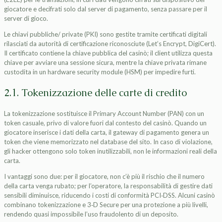
giocatore e decifrati solo dal server di pagamento, senza passare per il
server di gioco.
Le chiavi pubbliche/ private (PKI) sono gestite tramite certificati digitali
rilasciati da autorità di certificazione riconosciute (Let’s Encrypt, DigiCert).
Il certificato contiene la chiave pubblica del casinò; il client utilizza questa
chiave per avviare una sessione sicura, mentre la chiave privata rimane
custodita in un hardware security module (HSM) per impedire furti.
2.1. Tokenizzazione delle carte di credito
La tokenizzazione sostituisce il Primary Account Number (PAN) con un
token casuale, privo di valore fuori dal contesto del casinò. Quando un
giocatore inserisce i dati della carta, il gateway di pagamento genera un
token che viene memorizzato nel database del sito. In caso di violazione,
gli hacker ottengono solo token inutilizzabili, non le informazioni reali della
carta.
I vantaggi sono due: per il giocatore, non c’è più il rischio che il numero
della carta venga rubato; per l’operatore, la responsabilità di gestire dati
sensibili diminuisce, riducendo i costi di conformità PCI‑DSS. Alcuni casinò
combinano tokenizzazione e 3‑D Secure per una protezione a più livelli,
rendendo quasi impossibile l’uso fraudolento di un deposito.