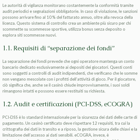
Le autorità di vigilanza monitorano costantemente la conformità tramite
audit periodici e segnalazioni obbligatorie. In caso di violazione, le sanzioni
possono arrivare fino al 10 % del fatturato annuo, oltre alla revoca della
licenza. Questo sistema di controllo crea un ambiente più sicuro per chi
scommette su scommesse sportive, utilizza bonus senza deposito o
esplora siti scommesse nuovi.
1.1. Requisiti di “separazione dei fondi”
La separazione dei fondi prevede che ogni operatore mantenga un conto
bancario dedicato esclusivamente ai depositi dei giocatori. Questi conti
sono soggetti a controlli di audit indipendenti, che verificano che le somme
non vengano mescolate con i profitti dell’attività di gioco. Per il giocatore,
ciò significa che, anche se il casinò chiude improvvisamente, i suoi soldi
rimangono intatti e possono essere restituiti su richiesta.
1.2. Audit e certificazioni (PCI‑DSS, eCOGRA)
PCI‑DSS è lo standard internazionale per la sicurezza dei dati delle carte di
pagamento. Un casinò certificato deve rispettare 12 requisiti, tra cui la
crittografia dei dati in transito e a riposo, la gestione sicura delle chiavi e la
limitazione dell’accesso ai dati sensibili. eCOGRA, invece, è