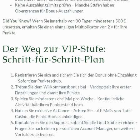
Keine Auszahlungslimits prüfen – Manche Stufen haben
Obergrenzen für Bonus‑Auszahlungen.
Did You Know?
Wenn Sie innerhalb von 30 Tagen mindestens 500 €
umsetzen, erhalten Sie einen einmaligen Multiplikator von 2 × für Ihre
Punkte.
Der Weg zur VIP‑Stufe:
Schritt‑für‑Schritt‑Plan
Registrieren Sie sich und sichern Sie sich den Bonus ohne Einzahlung
– Sofortiger Punkteschub.
Treten Sie dem Willkommensbonus bei – Verdoppelt Ihre ersten
Einzahlungen und damit Ihre Punkte.
Spielen Sie mindestens drei Mal pro Woche – Kontinuierliche
Aktivität hält Ihren Punktestand hoch.
Nutzen Sie exklusive Aktionen – Achten Sie auf E‑Mails von Total
Casino, die Punkt‑Boosts ankündigen.
Kontaktieren Sie den Support, sobald Sie die Gold‑Stufe erreichen –
Fragen Sie nach einem persönlichen Account‑Manager, um weitere
Vorteile zu aktivieren.