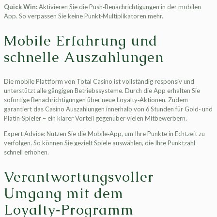
Quick Win:
Aktivieren Sie die Push‑Benachrichtigungen in der mobilen
App. So verpassen Sie keine Punkt‑Multiplikatoren mehr.
Mobile Erfahrung und
schnelle Auszahlungen
Die mobile Plattform von Total Casino ist vollständig responsiv und
unterstützt alle gängigen Betriebssysteme. Durch die App erhalten Sie
sofortige Benachrichtigungen über neue Loyalty‑Aktionen. Zudem
garantiert das Casino Auszahlungen innerhalb von 6 Stunden für Gold‑ und
Platin‑Spieler – ein klarer Vorteil gegenüber vielen Mitbewerbern.
Expert Advice: Nutzen Sie die Mobile‑App, um Ihre Punkte in Echtzeit zu
verfolgen. So können Sie gezielt Spiele auswählen, die Ihre Punktzahl
schnell erhöhen.
Verantwortungsvoller
Umgang mit dem
Loyalty‑Programm