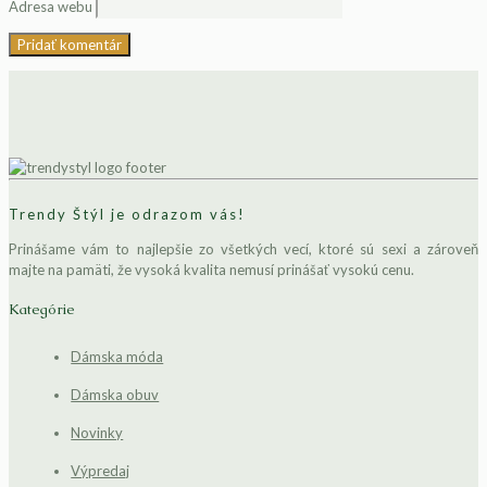
Adresa webu
Trendy Štýl je odrazom vás!
Prinášame vám to najlepšie zo všetkých vecí, ktoré sú sexi a zároveň
majte na pamäti, že vysoká kvalita nemusí prinášať vysokú cenu.
Kategórie
Dámska móda
Dámska obuv
Novinky
Výpredaj