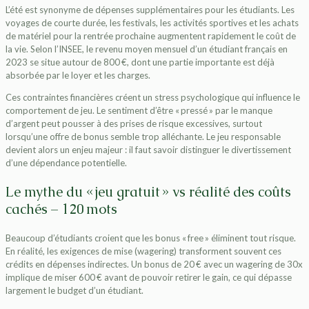
L’été est synonyme de dépenses supplémentaires pour les étudiants. Les
voyages de courte durée, les festivals, les activités sportives et les achats
de matériel pour la rentrée prochaine augmentent rapidement le coût de
la vie. Selon l’INSEE, le revenu moyen mensuel d’un étudiant français en
2023 se situe autour de 800 €, dont une partie importante est déjà
absorbée par le loyer et les charges.
Ces contraintes financières créent un stress psychologique qui influence le
comportement de jeu. Le sentiment d’être « pressé » par le manque
d’argent peut pousser à des prises de risque excessives, surtout
lorsqu’une offre de bonus semble trop alléchante. Le jeu responsable
devient alors un enjeu majeur : il faut savoir distinguer le divertissement
d’une dépendance potentielle.
Le mythe du « jeu gratuit » vs réalité des coûts
cachés – 120 mots
Beaucoup d’étudiants croient que les bonus « free » éliminent tout risque.
En réalité, les exigences de mise (wagering) transforment souvent ces
crédits en dépenses indirectes. Un bonus de 20 € avec un wagering de 30x
implique de miser 600 € avant de pouvoir retirer le gain, ce qui dépasse
largement le budget d’un étudiant.