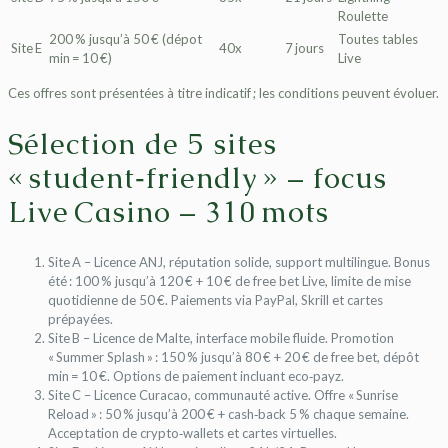
Roulette
200 % jusqu’à 50 € (dépot
Toutes tables
Site E
40x
7 jours
min = 10 €)
Live
Ces offres sont présentées à titre indicatif ; les conditions peuvent évoluer.
Sélection de 5 sites
« student‑friendly » – focus
Live Casino – 310 mots
Site A – Licence ANJ, réputation solide, support multilingue. Bonus
été : 100 % jusqu’à 120 € + 10 € de free bet Live, limite de mise
quotidienne de 50 €. Paiements via PayPal, Skrill et cartes
prépayées.
Site B – Licence de Malte, interface mobile fluide. Promotion
« Summer Splash » : 150 % jusqu’à 80 € + 20 € de free bet, dépôt
min = 10 €. Options de paiement incluant eco‑payz.
Site C – Licence Curacao, communauté active. Offre « Sunrise
Reload » : 50 % jusqu’à 200 € + cash‑back 5 % chaque semaine.
Acceptation de crypto‑wallets et cartes virtuelles.