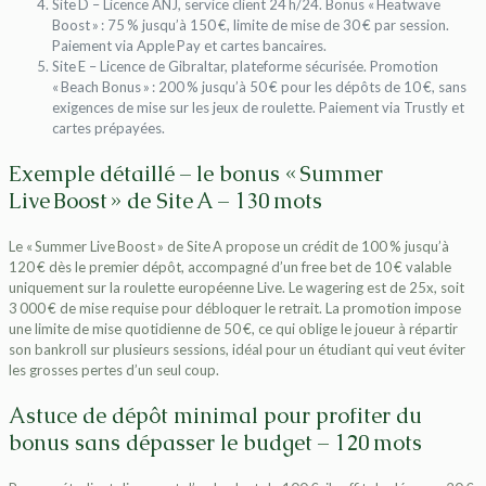
Site D – Licence ANJ, service client 24 h/24. Bonus « Heatwave
Boost » : 75 % jusqu’à 150 €, limite de mise de 30 € par session.
Paiement via Apple Pay et cartes bancaires.
Site E – Licence de Gibraltar, plateforme sécurisée. Promotion
« Beach Bonus » : 200 % jusqu’à 50 € pour les dépôts de 10 €, sans
exigences de mise sur les jeux de roulette. Paiement via Trustly et
cartes prépayées.
Exemple détaillé – le bonus « Summer
Live Boost » de Site A – 130 mots
Le « Summer Live Boost » de Site A propose un crédit de 100 % jusqu’à
120 € dès le premier dépôt, accompagné d’un free bet de 10 € valable
uniquement sur la roulette européenne Live. Le wagering est de 25x, soit
3 000 € de mise requise pour débloquer le retrait. La promotion impose
une limite de mise quotidienne de 50 €, ce qui oblige le joueur à répartir
son bankroll sur plusieurs sessions, idéal pour un étudiant qui veut éviter
les grosses pertes d’un seul coup.
Astuce de dépôt minimal pour profiter du
bonus sans dépasser le budget – 120 mots