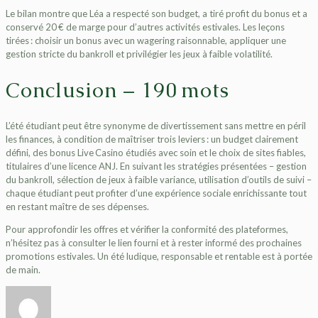
Le bilan montre que Léa a respecté son budget, a tiré profit du bonus et a
conservé 20 € de marge pour d’autres activités estivales. Les leçons
tirées : choisir un bonus avec un wagering raisonnable, appliquer une
gestion stricte du bankroll et privilégier les jeux à faible volatilité.
Conclusion – 190 mots
L’été étudiant peut être synonyme de divertissement sans mettre en péril
les finances, à condition de maîtriser trois leviers : un budget clairement
défini, des bonus Live Casino étudiés avec soin et le choix de sites fiables,
titulaires d’une licence ANJ. En suivant les stratégies présentées – gestion
du bankroll, sélection de jeux à faible variance, utilisation d’outils de suivi –
chaque étudiant peut profiter d’une expérience sociale enrichissante tout
en restant maître de ses dépenses.
Pour approfondir les offres et vérifier la conformité des plateformes,
n’hésitez pas à consulter le lien fourni et à rester informé des prochaines
promotions estivales. Un été ludique, responsable et rentable est à portée
de main.