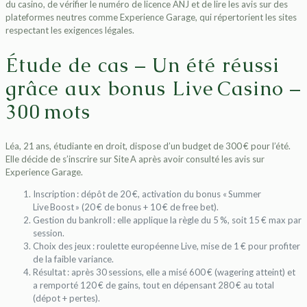
du casino, de vérifier le numéro de licence ANJ et de lire les avis sur des
plateformes neutres comme Experience Garage, qui répertorient les sites
respectant les exigences légales.
Étude de cas – Un été réussi
grâce aux bonus Live Casino –
300 mots
Léa, 21 ans, étudiante en droit, dispose d’un budget de 300 € pour l’été.
Elle décide de s’inscrire sur Site A après avoir consulté les avis sur
Experience Garage.
Inscription : dépôt de 20 €, activation du bonus « Summer
Live Boost » (20 € de bonus + 10 € de free bet).
Gestion du bankroll : elle applique la règle du 5 %, soit 15 € max par
session.
Choix des jeux : roulette européenne Live, mise de 1 € pour profiter
de la faible variance.
Résultat : après 30 sessions, elle a misé 600 € (wagering atteint) et
a remporté 120 € de gains, tout en dépensant 280 € au total
(dépot + pertes).