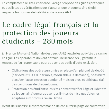
En complément, le site Experience Garage propose des guides pratiques
et des listes de vérification pour s’assurer que chaque casino choisi
respecte les normes de fiabilité et de licence ANJ.
Le cadre légal français et la
protection des joueurs
étudiants – 280 mots
En France, l’Autorité Nationale des Jeux (ANJ) régule les activités de casino
en ligne. Les opérateurs doivent détenir une licence ANJ, garantir le
respect du jeu responsable et proposer des outils d’auto‑exclusion.
Obligations des opérateurs : mise en place d’un plafond de dépôt
(par défaut 1 000 € par mois, modulable à la demande), possibilité
d’activer l’auto‑exclusion pendant 6 mois ou plus, et affichage clair
des conditions de chaque bonus.
Protection des étudiants : les sites doivent vérifier l’âge et l’identité
du joueur, ainsi que proposer des limites de mise quotidiennes
adaptées aux profils à revenu limité.
Avant de s’inscrire, il est recommandé de consulter la page de conformité