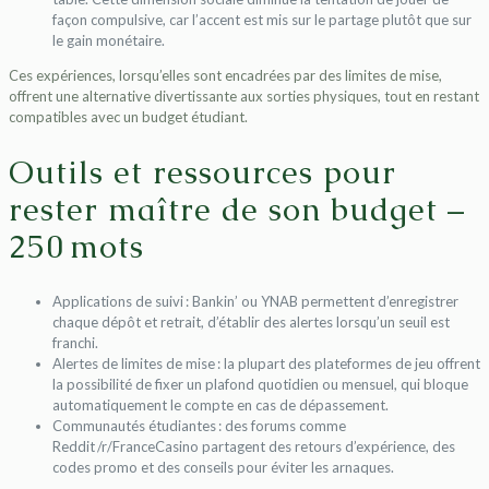
façon compulsive, car l’accent est mis sur le partage plutôt que sur
le gain monétaire.
Ces expériences, lorsqu’elles sont encadrées par des limites de mise,
offrent une alternative divertissante aux sorties physiques, tout en restant
compatibles avec un budget étudiant.
Outils et ressources pour
rester maître de son budget –
250 mots
Applications de suivi : Bankin’ ou YNAB permettent d’enregistrer
chaque dépôt et retrait, d’établir des alertes lorsqu’un seuil est
franchi.
Alertes de limites de mise : la plupart des plateformes de jeu offrent
la possibilité de fixer un plafond quotidien ou mensuel, qui bloque
automatiquement le compte en cas de dépassement.
Communautés étudiantes : des forums comme
Reddit /r/FranceCasino partagent des retours d’expérience, des
codes promo et des conseils pour éviter les arnaques.