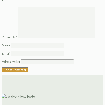
*
Komentár
*
Meno
E-mail
Adresa webu