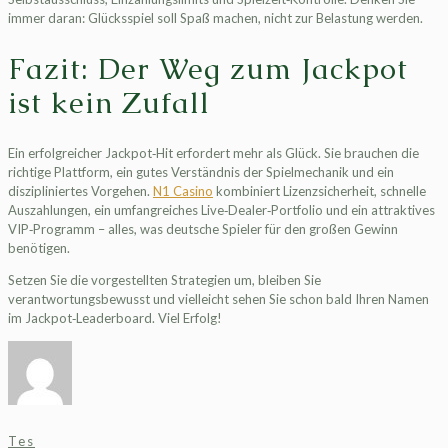
immer daran: Glücksspiel soll Spaß machen, nicht zur Belastung werden.
Fazit: Der Weg zum Jackpot
ist kein Zufall
Ein erfolgreicher Jackpot‑Hit erfordert mehr als Glück. Sie brauchen die
richtige Plattform, ein gutes Verständnis der Spielmechanik und ein
diszipliniertes Vorgehen.
N1 Casino
kombiniert Lizenzsicherheit, schnelle
Auszahlungen, ein umfangreiches Live‑Dealer‑Portfolio und ein attraktives
VIP‑Programm – alles, was deutsche Spieler für den großen Gewinn
benötigen.
Setzen Sie die vorgestellten Strategien um, bleiben Sie
verantwortungsbewusst und vielleicht sehen Sie schon bald Ihren Namen
im Jackpot‑Leaderboard. Viel Erfolg!
Tes