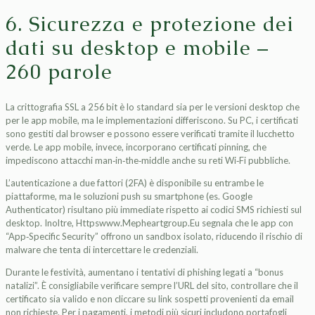
6. Sicurezza e protezione dei
dati su desktop e mobile –
260 parole
La crittografia SSL a 256 bit è lo standard sia per le versioni desktop che
per le app mobile, ma le implementazioni differiscono. Su PC, i certificati
sono gestiti dal browser e possono essere verificati tramite il lucchetto
verde. Le app mobile, invece, incorporano certificati pinning, che
impediscono attacchi man‑in‑the‑middle anche su reti Wi‑Fi pubbliche.
L’autenticazione a due fattori (2FA) è disponibile su entrambe le
piattaforme, ma le soluzioni push su smartphone (es. Google
Authenticator) risultano più immediate rispetto ai codici SMS richiesti sul
desktop. Inoltre, Httpswww.Mepheartgroup.Eu segnala che le app con
“App‑Specific Security” offrono un sandbox isolato, riducendo il rischio di
malware che tenta di intercettare le credenziali.
Durante le festività, aumentano i tentativi di phishing legati a “bonus
natalizi”. È consigliabile verificare sempre l’URL del sito, controllare che il
certificato sia valido e non cliccare su link sospetti provenienti da email
non richieste. Per i pagamenti, i metodi più sicuri includono portafogli