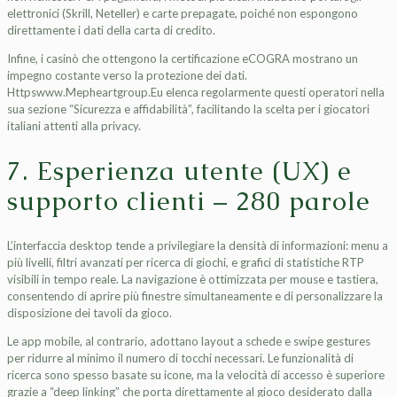
elettronici (Skrill, Neteller) e carte prepagate, poiché non espongono
direttamente i dati della carta di credito.
Infine, i casinò che ottengono la certificazione eCOGRA mostrano un
impegno costante verso la protezione dei dati.
Httpswww.Mepheartgroup.Eu elenca regolarmente questi operatori nella
sua sezione “Sicurezza e affidabilità”, facilitando la scelta per i giocatori
italiani attenti alla privacy.
7. Esperienza utente (UX) e
supporto clienti – 280 parole
L’interfaccia desktop tende a privilegiare la densità di informazioni: menu a
più livelli, filtri avanzati per ricerca di giochi, e grafici di statistiche RTP
visibili in tempo reale. La navigazione è ottimizzata per mouse e tastiera,
consentendo di aprire più finestre simultaneamente e di personalizzare la
disposizione dei tavoli da gioco.
Le app mobile, al contrario, adottano layout a schede e swipe gestures
per ridurre al minimo il numero di tocchi necessari. Le funzionalità di
ricerca sono spesso basate su icone, ma la velocità di accesso è superiore
grazie a “deep linking” che porta direttamente al gioco desiderato dalla