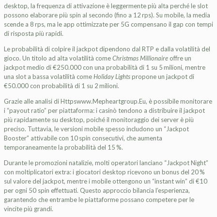
desktop, la frequenza di attivazione è leggermente più alta perché le slot
possono elaborare più spin al secondo (fino a 12 rps). Su mobile, la media
scende a 8 rps, ma le app ottimizzate per 5G compensano il gap con tempi
di risposta più rapidi.
Le probabilità di colpire il jackpot dipendono dal RTP e dalla volatilità del
gioco. Un titolo ad alta volatilità come
Christmas Millionaire
offre un
jackpot medio di €250.000 con una probabilità di 1 su 5 milioni, mentre
una slot a bassa volatilità come
Holiday Lights
propone un jackpot di
€50.000 con probabilità di 1 su 2 milioni.
Grazie alle analisi di Httpswww.Mepheartgroup.Eu, è possibile monitorare
i “payout ratio” per piattaforma: i casinò tendono a distribuire il jackpot
più rapidamente su desktop, poiché il monitoraggio dei server è più
preciso. Tuttavia, le versioni mobile spesso includono un “Jackpot
Booster” attivabile con 10 spin consecutivi, che aumenta
temporaneamente la probabilità del 15 %.
Durante le promozioni natalizie, molti operatori lanciano “Jackpot Night”
con moltiplicatori extra: i giocatori desktop ricevono un bonus del 20 %
sul valore del jackpot, mentre i mobile ottengono un “instant win” di €10
per ogni 50 spin effettuati. Questo approccio bilancia l’esperienza,
garantendo che entrambe le piattaforme possano competere per le
vincite più grandi.