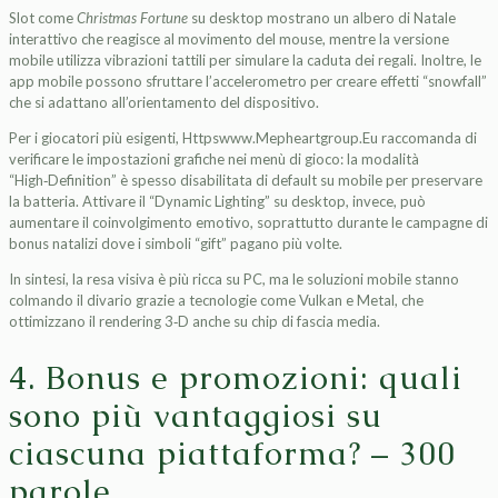
Slot come
Christmas Fortune
su desktop mostrano un albero di Natale
interattivo che reagisce al movimento del mouse, mentre la versione
mobile utilizza vibrazioni tattili per simulare la caduta dei regali. Inoltre, le
app mobile possono sfruttare l’accelerometro per creare effetti “snowfall”
che si adattano all’orientamento del dispositivo.
Per i giocatori più esigenti, Httpswww.Mepheartgroup.Eu raccomanda di
verificare le impostazioni grafiche nei menù di gioco: la modalità
“High‑Definition” è spesso disabilitata di default su mobile per preservare
la batteria. Attivare il “Dynamic Lighting” su desktop, invece, può
aumentare il coinvolgimento emotivo, soprattutto durante le campagne di
bonus natalizi dove i simboli “gift” pagano più volte.
In sintesi, la resa visiva è più ricca su PC, ma le soluzioni mobile stanno
colmando il divario grazie a tecnologie come Vulkan e Metal, che
ottimizzano il rendering 3‑D anche su chip di fascia media.
4. Bonus e promozioni: quali
sono più vantaggiosi su
ciascuna piattaforma? – 300
parole