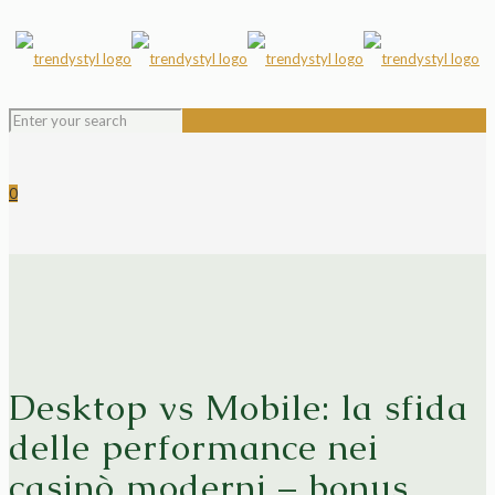
0
Desktop vs Mobile: la sfida
delle performance nei
casinò moderni – bonus,