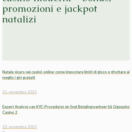
promozioni e jackpot
natalizi
Natale sicuro nei casinò online: come impostare limiti di gioco e sfruttare al
meglio i giri gratuiti
21. novembra 2025
Expert Analyse van KYC‑Procedures en Snel Betalingsverkeer bij Gigaspinz
Casino 2
22. novembra 2025