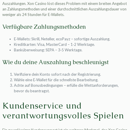
Auszahlungen. Xon Casino löst dieses Problem mit einem breiten Angebot
an Zahlungsmethoden und einer durchschnittlichen Auszahlungsdauer von
weniger als 24 Stunden für E‑Wallets.
Verfügbare Zahlungsmethoden
E‑Wallets: Skrill, Neteller, ecoPayz – sofortige Auszahlung.
Kreditkarten: Visa, MasterCard – 1‑2 Werktage.
Banküberweisung: SEPA – 3‑5 Werktage.
Wie du deine Auszahlung beschleunigst
Verifiziere dein Konto sofort nach der Registrierung.
Wähle eine E‑Wallet für die schnellste Bearbeitung.
Achte auf Bonusbedingungen – erfülle die Wettanforderungen,
bevor du beantragst.
Kundenservice und
verantwortungsvolles Spielen
Ein zuverlässiger Kundensupport ist ein weiteres Merkmal, das Xon Casino