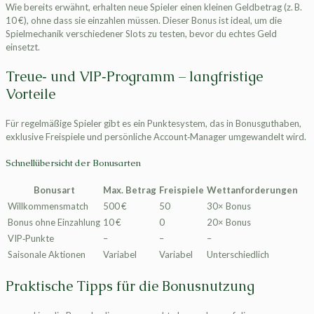
Wie bereits erwähnt, erhalten neue Spieler einen kleinen Geldbetrag (z. B.
10 €), ohne dass sie einzahlen müssen. Dieser Bonus ist ideal, um die
Spielmechanik verschiedener Slots zu testen, bevor du echtes Geld
einsetzt.
Treue‑ und VIP‑Programm – langfristige
Vorteile
Für regelmäßige Spieler gibt es ein Punktesystem, das in Bonusguthaben,
exklusive Freispiele und persönliche Account‑Manager umgewandelt wird.
Schnellübersicht der Bonusarten
Bonusart
Max. Betrag
Freispiele
Wettanforderungen
Willkommensmatch
500 €
50
30× Bonus
Bonus ohne Einzahlung
10 €
0
20× Bonus
VIP‑Punkte
–
–
–
Saisonale Aktionen
Variabel
Variabel
Unterschiedlich
Praktische Tipps für die Bonusnutzung