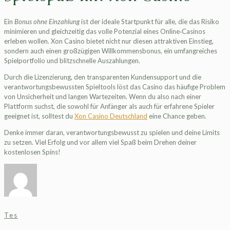
Ein
Bonus ohne Einzahlung
ist der ideale Startpunkt für alle, die das Risiko
minimieren und gleichzeitig das volle Potenzial eines Online‑Casinos
erleben wollen. Xon Casino bietet nicht nur diesen attraktiven Einstieg,
sondern auch einen großzügigen Willkommensbonus, ein umfangreiches
Spielportfolio und blitzschnelle Auszahlungen.
Durch die Lizenzierung, den transparenten Kundensupport und die
verantwortungsbewussten Spieltools löst das Casino das häufige Problem
von Unsicherheit und langen Wartezeiten. Wenn du also nach einer
Plattform suchst, die sowohl für Anfänger als auch für erfahrene Spieler
geeignet ist, solltest du
Xon Casino Deutschland
eine Chance geben.
Denke immer daran, verantwortungsbewusst zu spielen und deine Limits
zu setzen. Viel Erfolg und vor allem viel Spaß beim Drehen deiner
kostenlosen Spins!
Tes