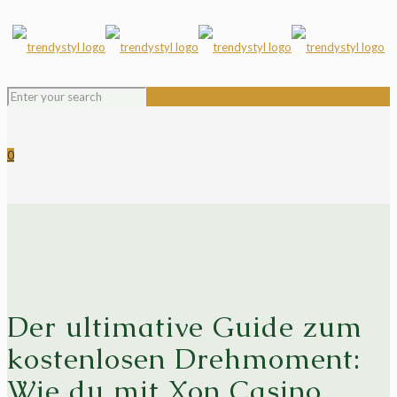
0
Der ultimative Guide zum
kostenlosen Drehmoment:
Wie du mit Xon Casino