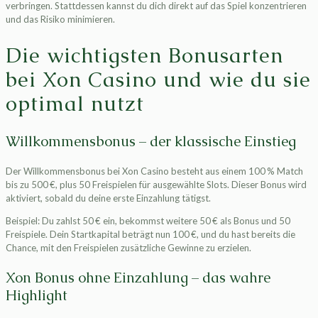
verbringen. Stattdessen kannst du dich direkt auf das Spiel konzentrieren
und das Risiko minimieren.
Die wichtigsten Bonusarten
bei Xon Casino und wie du sie
optimal nutzt
Willkommensbonus – der klassische Einstieg
Der Willkommensbonus bei Xon Casino besteht aus einem 100 % Match
bis zu 500 €, plus 50 Freispielen für ausgewählte Slots. Dieser Bonus wird
aktiviert, sobald du deine erste Einzahlung tätigst.
Beispiel: Du zahlst 50 € ein, bekommst weitere 50 € als Bonus und 50
Freispiele. Dein Startkapital beträgt nun 100 €, und du hast bereits die
Chance, mit den Freispielen zusätzliche Gewinne zu erzielen.
Xon Bonus ohne Einzahlung – das wahre
Highlight