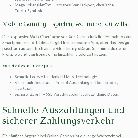
Mega Joker (NetEnt) – progressiver Jackpot, klassische
Frucht‑Symbole.
Mobile Gaming – spielen, wo immer du willst
Die responsive Web‑Oberfläche von Xon Casino funktioniert nahtlos auf
Smartphones und Tablets. Es gibt keine separate App, aber das Design
passt sich automatisch an die Bildschirmgröße an. So kannst du deine
Freispiele und den Bonus ohne Einzahlung jederzeit nutzen.
Vorteile des mobilen Spiels
Schnelle Ladezeiten dank HTML5‑Technologie.
Volle Funktionalität – Ein- und Auszahlungen, Bonuscodes,
Live‑Chat.
Sicherer Zugriff – SSL‑Verschlüsselung schützt deine Daten.
Schnelle Auszahlungen und
sicherer Zahlungsverkehr
Ein häufiges Ärgernis bei Online‑Casinos ist die lange Wartezeit bei