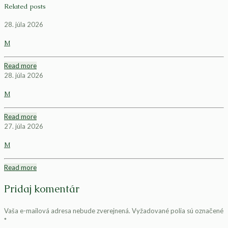
Related posts
28. júla 2026
M
Read more
28. júla 2026
M
Read more
27. júla 2026
M
Read more
Pridaj komentár
Vaša e-mailová adresa nebude zverejnená.
Vyžadované polia sú označené
*