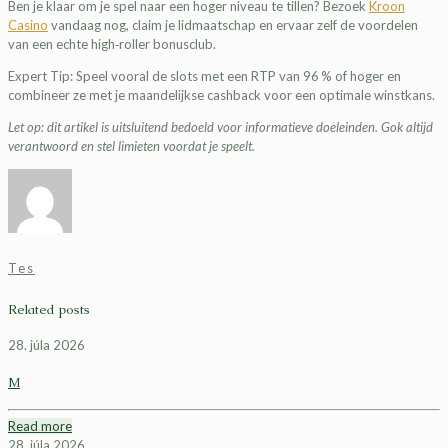
Ben je klaar om je spel naar een hoger niveau te tillen? Bezoek
Kroon
Casino
vandaag nog, claim je lidmaatschap en ervaar zelf de voordelen
van een echte high‑roller bonusclub.
Expert Tip: Speel vooral de slots met een RTP van 96 % of hoger en
combineer ze met je maandelijkse cashback voor een optimale winstkans.
Let op: dit artikel is uitsluitend bedoeld voor informatieve doeleinden. Gok altijd
verantwoord en stel limieten voordat je speelt.
Tes
Related posts
28. júla 2026
M
Read more
28. júla 2026