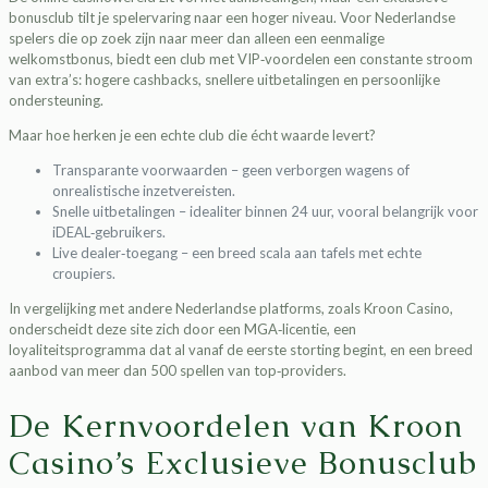
bonusclub tilt je spelervaring naar een hoger niveau. Voor Nederlandse
spelers die op zoek zijn naar meer dan alleen een eenmalige
welkomstbonus, biedt een club met VIP‑voordelen een constante stroom
van extra’s: hogere cashbacks, snellere uitbetalingen en persoonlijke
ondersteuning.
Maar hoe herken je een echte club die écht waarde levert?
Transparante voorwaarden – geen verborgen wagens of
onrealistische inzetvereisten.
Snelle uitbetalingen – idealiter binnen 24 uur, vooral belangrijk voor
iDEAL‑gebruikers.
Live dealer‑toegang – een breed scala aan tafels met echte
croupiers.
In vergelijking met andere Nederlandse platforms, zoals Kroon Casino,
onderscheidt deze site zich door een MGA‑licentie, een
loyaliteitsprogramma dat al vanaf de eerste storting begint, en een breed
aanbod van meer dan 500 spellen van top‑providers.
De Kernvoordelen van Kroon
Casino’s Exclusieve Bonusclub