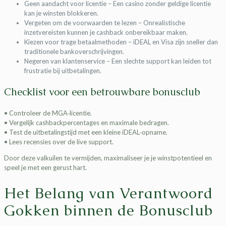
Geen aandacht voor licentie – Een casino zonder geldige licentie
kan je winsten blokkeren.
Vergeten om de voorwaarden te lezen – Onrealistische
inzetvereisten kunnen je cashback onbereikbaar maken.
Kiezen voor trage betaalmethoden – iDEAL en Visa zijn sneller dan
traditionele bankoverschrijvingen.
Negeren van klantenservice – Een slechte support kan leiden tot
frustratie bij uitbetalingen.
Checklist voor een betrouwbare bonusclub
• Controleer de MGA‑licentie.
• Vergelijk cashbackpercentages en maximale bedragen.
• Test de uitbetalingstijd met een kleine iDEAL‑opname.
• Lees recensies over de live support.
Door deze valkuilen te vermijden, maximaliseer je je winstpotentieel en
speel je met een gerust hart.
Het Belang van Verantwoord
Gokken binnen de Bonusclub