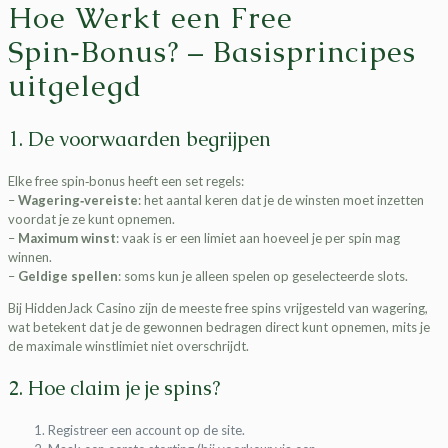
Hoe Werkt een Free
Spin‑Bonus? – Basisprincipes
uitgelegd
1. De voorwaarden begrijpen
Elke free spin‑bonus heeft een set regels:
–
Wagering‑vereiste
: het aantal keren dat je de winsten moet inzetten
voordat je ze kunt opnemen.
–
Maximum winst
: vaak is er een limiet aan hoeveel je per spin mag
winnen.
–
Geldige spellen
: soms kun je alleen spelen op geselecteerde slots.
Bij HiddenJack Casino zijn de meeste free spins vrijgesteld van wagering,
wat betekent dat je de gewonnen bedragen direct kunt opnemen, mits je
de maximale winstlimiet niet overschrijdt.
2. Hoe claim je je spins?
Registreer een account op de site.