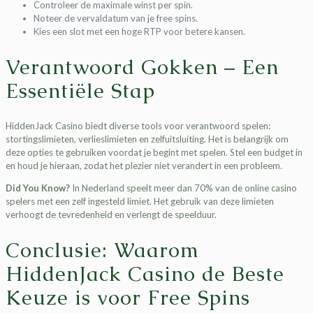
Controleer de maximale winst per spin.
Noteer de vervaldatum van je free spins.
Kies een slot met een hoge RTP voor betere kansen.
Verantwoord Gokken – Een
Essentiële Stap
HiddenJack Casino biedt diverse tools voor verantwoord spelen:
stortingslimieten, verlieslimieten en zelfuitsluiting. Het is belangrijk om
deze opties te gebruiken voordat je begint met spelen. Stel een budget in
en houd je hieraan, zodat het plezier niet verandert in een probleem.
Did You Know?
In Nederland speelt meer dan 70% van de online casino
spelers met een zelf ingesteld limiet. Het gebruik van deze limieten
verhoogt de tevredenheid en verlengt de speelduur.
Conclusie: Waarom
HiddenJack Casino de Beste
Keuze is voor Free Spins