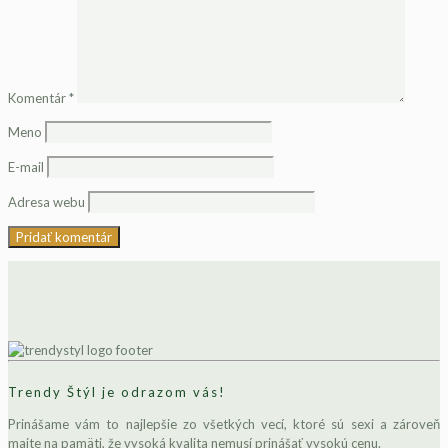
Komentár
*
Meno
E-mail
Adresa webu
Trendy Štýl je odrazom vás!
Prinášame vám to najlepšie zo všetkých vecí, ktoré sú sexi a zároveň
majte na pamäti, že vysoká kvalita nemusí prinášať vysokú cenu.