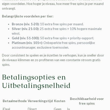
eigen voordelen. Hoe hoger je niveau, hoe meer free spins je per maand
ontvangt.
Belangrijkste voordelen per tier:
Bronze (niv. 1‑20):
10 extra free spins per maand.
Silver (niv. 21‑50):
25 extra free spins + 10% hogere maximale
winst.
Gold (niv. 51‑100):
50 extra free spins + priority‑support.
Platinum (niv. 101+):
Onbeperkte free spins, persoonlijke
accountmanager, exclusieve toernooien.
Door consistent te spelen en je inzetten te verhogen, kun je sneller door
de niveaus klimmen en zo profiteren van een constante stroom gratis
spins.
Betalingsopties en
Uitbetalingsnelheid
Beschikbaarheid voor
Betaalmethode
Verwerkingstijd
Kosten
free spins
iDeal
Direct
Geen
Ja