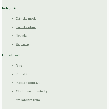
Kategórie
Dámska móda
Dámska obuv
Novinky
Výpredaj
Dôležité odkazy
Blog
Kontakt
Platba a doprava
Obchodné podmienky
Affiliate program