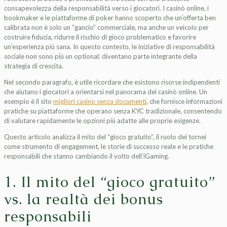
consapevolezza della responsabilità verso i giocatori. I casinò online, i
bookmaker e le piattaforme di poker hanno scoperto che un’offerta ben
calibrata non è solo un “gancio” commerciale, ma anche un veicolo per
costruire fiducia, ridurre il rischio di gioco problematico e favorire
un’esperienza più sana. In questo contesto, le iniziative di responsabilità
sociale non sono più un optional: diventano parte integrante della
strategia di crescita.
Nel secondo paragrafo, è utile ricordare che esistono risorse indipendenti
che aiutano i giocatori a orientarsi nel panorama dei casinò online. Un
esempio è il sito
migliori casino senza documenti
, che fornisce informazioni
pratiche su piattaforme che operano senza KYC tradizionale, consentendo
di valutare rapidamente le opzioni più adatte alle proprie esigenze.
Questo articolo analizza il mito del “gioco gratuito”, il ruolo dei tornei
come strumento di engagement, le storie di successo reale e le pratiche
responsabili che stanno cambiando il volto dell’iGaming.
1. Il mito del “gioco gratuito”
vs. la realtà dei bonus
responsabili