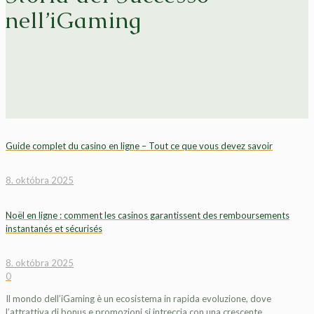
nell’iGaming
Guide complet du casino en ligne – Tout ce que vous devez savoir
8. októbra 2025
Noël en ligne : comment les casinos garantissent des remboursements
instantanés et sécurisés
8. októbra 2025
0
Il mondo dell’iGaming è un ecosistema in rapida evoluzione, dove
l’attrattiva di bonus e promozioni si intreccia con una crescente