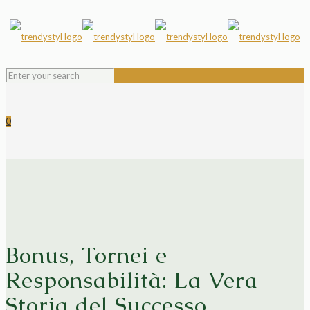
0
Bonus, Tornei e
Responsabilità: La Vera
Storia del Successo