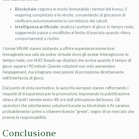
Blockchain
: registra in modo immutabile i termini del bonus, il
wagering completato e le vincite, consentendo al giocatore di
verificare autonomamente la correttezza dei calcoli.
Intelligenza artificiale
: analizza i pattern di gioco in tempo reale,
suggerendo pause o modifiche al limite di puntata quando rileva
comportamenti a rischio.
I tornei VR/AR stanno iniziando a offrire esperienze immersive:
immaginate una sala da poker virtuale dove gli avatar interagiscono in
tempo reale, con HUD (heads‑up display) che avvisa quando il tempo di
gioco supera i 90 minuti. Queste soluzioni non solo aumentano
l’engagement, ma integrano meccanismi di protezione direttamente
nell’interfaccia di gioco.
Dal punto di vista normativo, le autorità europee stanno rafforzando i
requisiti di trasparenza per le promozioni, imponendo la pubblicazione
chiara di tutti i termini entro 48 ore dall’attivazione del bonus. Gli
operatori che adotteranno soluzioni basate su blockchain e AI saranno
probabilmente i primi a ottenere licenze “green”, segno di un mercato che
premia la responsabilità.
Conclusione