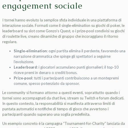
engagement sociale
I tornei hanno evoluto la semplice sfida individuale in una piattaforma di
interazione sociale. Formati come il single‑elimination su giochi di poker, le
leaderboard su slot come Gonzo’s Quest, o i prize‑pool condivisi su giochi
di roulette live, creano dinamiche di gruppo che incoraggiano il ritorno
regolare.
Single‑elimination
: ogni partita elimina il perdente, favorendo una
narrazione drammatica che spinge gli spettatori a seguirne
l’evoluzione.
Leaderboard
: i giocatori accumulano punti giornalieri; il top‑10
riceve premi in denaro o crediti bonus.
Prize‑pool
: tutti i partecipanti contribuiscono a un montepremi
comune, spesso potenziato da sponsor.
Le community si formano attorno a questi eventi, soprattutto quando i
tornei sono accompagnati da chat live, stream su Twitch e forum dedicati.
In questo contesto, la responsabilità si manifesta attraverso limiti di
puntata automatici e notifiche di tempo di gioco che avvertono i
partecipanti quando superano una soglia predefinita.
Un esempio concreto è la campagna “Tournament‑for‑Charity” lanciata da