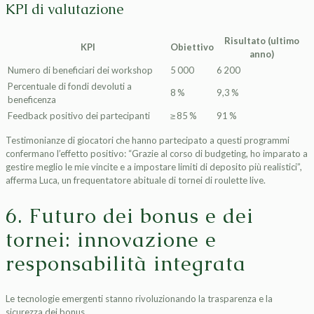
KPI di valutazione
Risultato (ultimo
KPI
Obiettivo
anno)
Numero di beneficiari dei workshop
5 000
6 200
Percentuale di fondi devoluti a
8 %
9,3 %
beneficenza
Feedback positivo dei partecipanti
≥ 85 %
91 %
Testimonianze di giocatori che hanno partecipato a questi programmi
confermano l’effetto positivo: “Grazie al corso di budgeting, ho imparato a
gestire meglio le mie vincite e a impostare limiti di deposito più realistici”,
afferma Luca, un frequentatore abituale di tornei di roulette live.
6. Futuro dei bonus e dei
tornei: innovazione e
responsabilità integrata
Le tecnologie emergenti stanno rivoluzionando la trasparenza e la
sicurezza dei bonus.