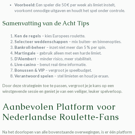
Voorbeeld:
Een speler die 50 € per week als limiet instelt,
voorkomt onnodige uitgaven en houdt het spel onder controle.
Samenvatting van de Acht Tips
Ken de regels
– kies Europees roulette.
Selecteer weddenschappen
– mix buiten- en binnenopties.
Bankroll‑beheer
– inzet niet meer dan 5 % per spin.
Martingale
– gebruik alleen met een harde limiet.
D’Alembert
– minder risico, meer stabiliteit.
Live‑casino
– benut real‑time informatie.
Bonussen & VIP
– vergroot je speelbudget.
Verantwoord spelen
– stel limieten en houd je eraan.
Door deze strategieën toe te passen, vergroot je je kans op een
winstgevende sessie en geniet je van een veiliger, leuker spelverloop.
Aanbevolen Platform voor
Nederlandse Roulette‑Fans
Na het doorlopen van alle bovenstaande overwegingen, is er één platform