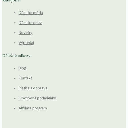
Kategórie
Dámska móda
Dámska obuv
Novinky
Výpredaj
Dôležité odkazy
Blog
Kontakt
Platba a doprava
Obchodné podmienky
Affiliate program