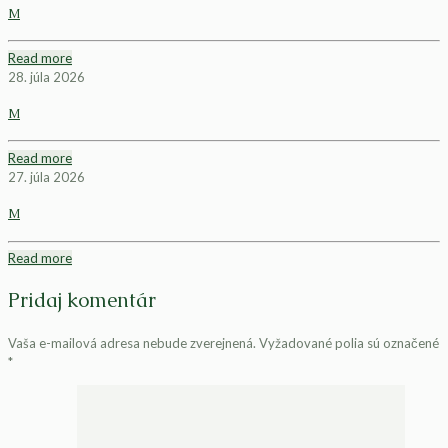
M
Read more
28. júla 2026
M
Read more
27. júla 2026
M
Read more
Pridaj komentár
Vaša e-mailová adresa nebude zverejnená.
Vyžadované polia sú označené
*