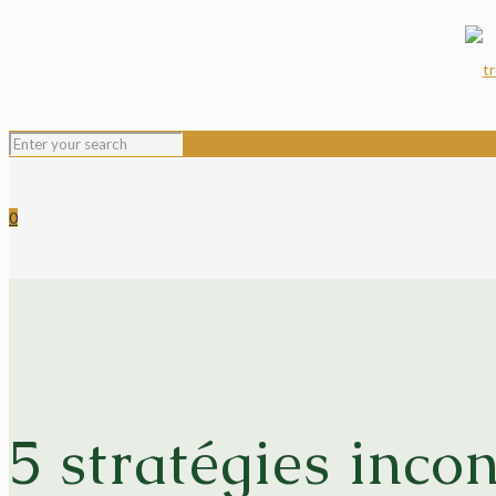
0
5 stratégies inco