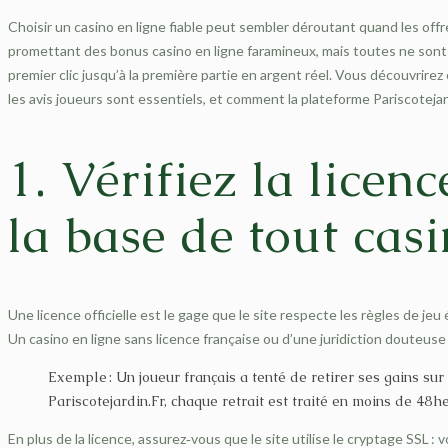
Choisir un casino en ligne fiable peut sembler déroutant quand les offr
promettant des bonus casino en ligne faramineux, mais toutes ne sont 
premier clic jusqu’à la première partie en argent réel. Vous découvrire
les avis joueurs sont essentiels, et comment la plateforme Pariscotejar
1. Vérifiez la licenc
la base de tout casi
Une licence officielle est le gage que le site respecte les règles de je
Un casino en ligne sans licence française ou d’une juridiction douteus
Exemple : Un joueur français a tenté de retirer ses gains su
Pariscotejardin.Fr, chaque retrait est traité en moins de 48 
En plus de la licence, assurez‑vous que le site utilise le cryptage SSL 