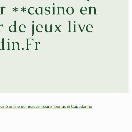
ur **casino en
r de jeux live
din.Fr
 casinò online per massimizzare i bonus di Capodanno