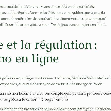
es se multiplient. Vous avez sans doute déjà vu des publicités
pas créées égales. Dans cet article, nous vous guidons pas à pas, du
z comment repérer les sites qui valent vraiment votre temps, pourquoi
din.Fr se démarque grâce à son offre de jeux avec croupiers en direct.
e et la régulation :
no en ligne
u équitables et protège vos données. En France, l’Autorité Nationale des 
e expose les joueurs à des risques de fraude ou de blocage de fonds.
r un site non licencié et a vu son compte gelé pendant plusieurs sem
heures grâce à la conformité réglementaire.
: vos informations bancaires et personnelles restent protégées. Recherche