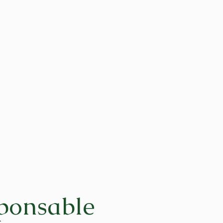
esponsable