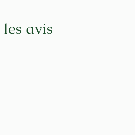
 les avis