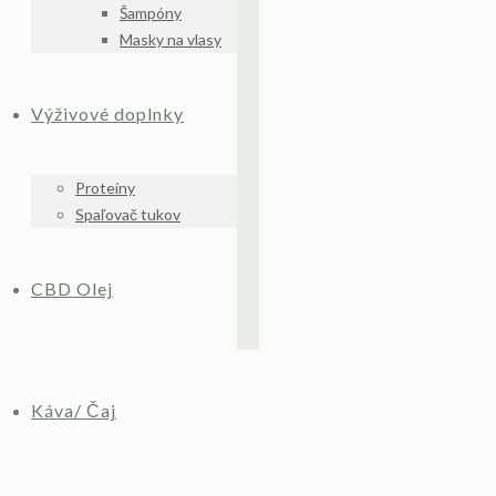
Šampóny
Masky na vlasy
Výživové doplnky
Proteíny
Spaľovač tukov
CBD Olej
Káva/ Čaj