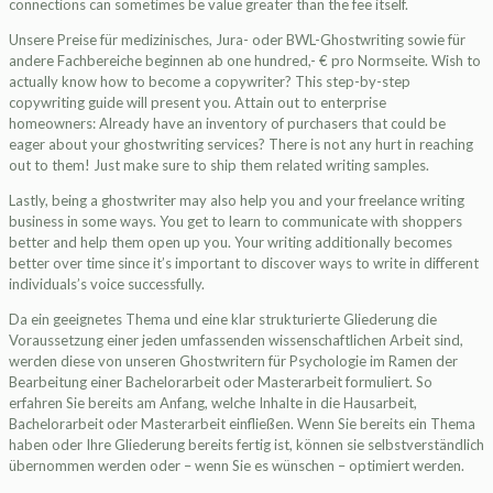
connections can sometimes be value greater than the fee itself.
Unsere Preise für medizinisches, Jura- oder BWL-Ghostwriting sowie für
andere Fachbereiche beginnen ab one hundred,- € pro Normseite. Wish to
actually know how to become a copywriter? This step-by-step
copywriting guide will present you. Attain out to enterprise
homeowners: Already have an inventory of purchasers that could be
eager about your ghostwriting services? There is not any hurt in reaching
out to them! Just make sure to ship them related writing samples.
Lastly, being a ghostwriter may also help you and your freelance writing
business in some ways. You get to learn to communicate with shoppers
better and help them open up you. Your writing additionally becomes
better over time since it’s important to discover ways to write in different
individuals’s voice successfully.
Da ein geeignetes Thema und eine klar strukturierte Gliederung die
Voraussetzung einer jeden umfassenden wissenschaftlichen Arbeit sind,
werden diese von unseren Ghostwritern für Psychologie im Ramen der
Bearbeitung einer Bachelorarbeit oder Masterarbeit formuliert. So
erfahren Sie bereits am Anfang, welche Inhalte in die Hausarbeit,
Bachelorarbeit oder Masterarbeit einfließen. Wenn Sie bereits ein Thema
haben oder Ihre Gliederung bereits fertig ist, können sie selbstverständlich
übernommen werden oder – wenn Sie es wünschen – optimiert werden.