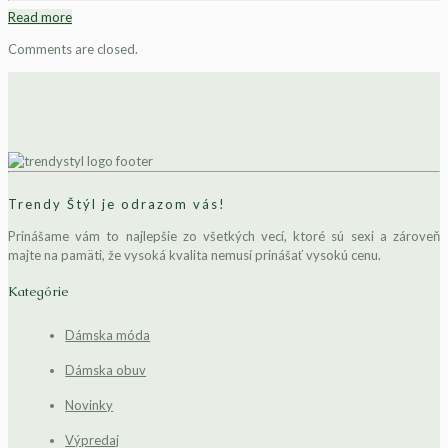
Read more
Comments are closed.
Trendy Štýl je odrazom vás!
Prinášame vám to najlepšie zo všetkých vecí, ktoré sú sexi a zároveň
majte na pamäti, že vysoká kvalita nemusí prinášať vysokú cenu.
Kategórie
Dámska móda
Dámska obuv
Novinky
Výpredaj