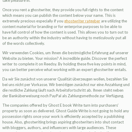
take pleasure in.
Once you rent a ghostwriter, they provide you full rights to the content
which means you can publish the content below your name. This is
extremely precious especially if you
ghostwriter ratgeber
are utilizing the
content material for branding or for enterprise purposes to be able to
have full control of how the content is used. This allows you to turn out to
be an authority within the industry without having to meticulously put all
of the words collectively.
Wir verwenden Cookies, um Ihnen die bestmögliche Erfahrung auf unserer
Website zu bieten. Your mission? A incredible guide. Discover the perfect
writer to complete it on Reedsy. By holding these five key points in mind,
you can better perceive what working with an expert ghostwriter entails.
Da wir Sie zunächst von unserer Qualität überzeugen wollen, bezahlen Sie
bei uns nicht per Vorkasse. Wir benötigen zunächst nur eine Anzahlung und
die restliche Zahlung läuft nach Arbeitsfortschritt ab. Ihnen steht neben
der Banküberweisung noch PayPal als Zahlungsmethode zur Verfügung.
The companies offered by Ghost E book Write turn into purchasers‘
property as soon as delivered. Ghost Guide Write is not going to hold any
possession rights once your work is efficiently accepted by a publishing
house. Also, ghostwriting brings aspiring ghostwriters into shut contact
with bloggers, authors, and influencers with large audiences. These