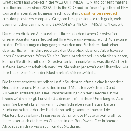
Greg Secrist has worked in the WEB OPTIMIZATION and content material
creation industry since 2009. He is the CEO and co-founding father of BKA
Content material, an business leading content
ghost writers needed
creation providers company. Greg can be a passionate tech geek, web
designer, advertising pro and SEARCH ENGINE OPTIMISATION expert.
Durch den direkten Austausch mit Ihrem akademischen Ghostwriter
unserer Agentur kann flexibel auf Ihre Änderungswünsche und Korrekturen
zu den Teillieferungen eingegangen werden und Sie haben dank einer
übersichtlichen Timeline jederzeit den Überblick, über die Arbeitsweise
Ihres Ghostwriters. Wenn Sie eine Bachelorarbeit bei uns schreiben lassen,
können Sie direkt mit dem Ghostwriter kommunizieren, was die Wartezeit
auf eine Antwort erheblich verkürzt. Sie haben jederzeit den Überblick, wie
Ihre Haus-, Seminar- oder Masterarbeit sich entwickelt.
Die Masterarbeit zu schreiben ist für Studenten oftmals eine besondere
Herausforderung. Meistens sind in nur 3 Monaten zwischen 50 und
70 Seiten anzufertigen. Eine Transferleistung von der Theorie auf die
Praxis wird verlangt. Für viele Studenten kein leichtes Unterfangen. Auch
wenn Sie bereits Erfahrungen mit dem Schreiben von Hausarbeiten ,
Studienarbeiten oder der Bachelorarbeit gesammelt haben: Die
Masterarbeit verlangt Ihnen vieles ab. Eine gute Masterarbeit eröffnet
Ihnen aber auch die besten Chancen in der Berufswelt. Der krönende
Abschluss nach so vielen Jahren des Studiums.