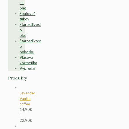
na
pleť
Spaľovač
tukov
Starostlivosť
o
pleť
Starostlivosť
o
pokožku
Vlasová
kozmetika
Výpredaj
Produkty
Levander
Vanilla
coffee
14.90
€
–
22.90
€