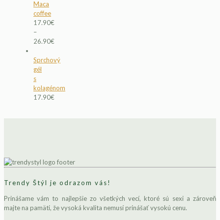
Maca
coffee
17.90
€
–
26.90
€
Sprchový
gél
s
kolagénom
17.90
€
Trendy Štýl je odrazom vás!
Prinášame vám to najlepšie zo všetkých vecí, ktoré sú sexi a zároveň
majte na pamäti, že vysoká kvalita nemusí prinášať vysokú cenu.