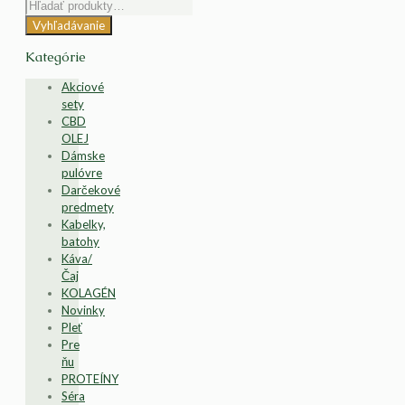
Vyhľadávanie
Kategórie
Akciové
sety
CBD
OLEJ
Dámske
pulóvre
Darčekové
predmety
Kabelky,
batohy
Káva/
Čaj
KOLAGÉN
Novinky
Pleť
Pre
ňu
PROTEÍNY
Séra