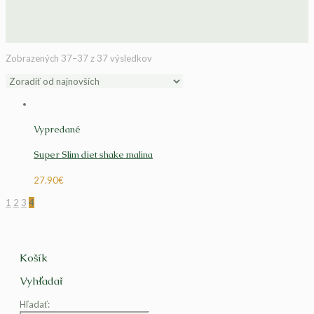
Zobrazených 37–37 z 37 výsledkov
Vypredané
Super Slim diet shake malina
27.90
€
1
2
3
4
Košík
Vyhľadať
Hľadať: